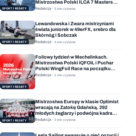
Mistrzostwa Polski ILCA 7 Masters
rozstrzygnięte
Redakcja ·
SPORT I REGATY
3 min czytania
Lewandowska i Zwara mistrzyniami
świata juniorek w 49erFX, srebro dla
Skórnóg i Sobczak
Redakcja ·
SPORT I REGATY
3 min czytania
Foilowy tydzień w Mechelinkach.
Mistrzostwa Polski iQFOiL i Puchar
Polski WingFoil Race na początku
sierpnia
Redakcja ·
2 min czytania
SPORT I REGATY
Mistrzostwa Europy w klasie Optimist
wracają na Zatokę Gdańską. 292
młodych żeglarzy i podwójna kadra
Polski
Redakcja ·
3 min czytania
SPORT I REGATY
Legia Sailing awansuje o pięć pozycji i