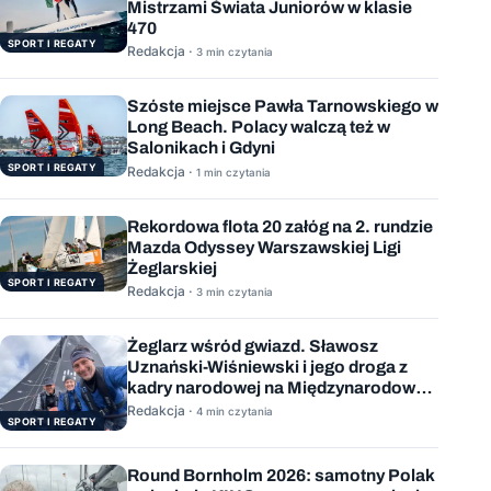
Mistrzami Świata Juniorów w klasie
470
SPORT I REGATY
Redakcja ·
3 min czytania
Szóste miejsce Pawła Tarnowskiego w
Long Beach. Polacy walczą też w
Salonikach i Gdyni
SPORT I REGATY
Redakcja ·
1 min czytania
Rekordowa flota 20 załóg na 2. rundzie
Mazda Odyssey Warszawskiej Ligi
Żeglarskiej
SPORT I REGATY
Redakcja ·
3 min czytania
Żeglarz wśród gwiazd. Sławosz
Uznański-Wiśniewski i jego droga z
kadry narodowej na Międzynarodową
Stację Kosmiczną
Redakcja ·
4 min czytania
SPORT I REGATY
Round Bornholm 2026: samotny Polak