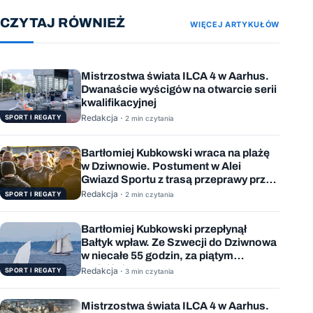
CZYTAJ RÓWNIEŻ
WIĘCEJ ARTYKUŁÓW
Mistrzostwa świata ILCA 4 w Aarhus.
Dwanaście wyścigów na otwarcie serii
kwalifikacyjnej
Redakcja ·
SPORT I REGATY
2 min czytania
Bartłomiej Kubkowski wraca na plażę
w Dziwnowie. Postument w Alei
Gwiazd Sportu z trasą przeprawy przez
Bałtyk
Redakcja ·
SPORT I REGATY
2 min czytania
Bartłomiej Kubkowski przepłynął
Bałtyk wpław. Ze Szwecji do Dziwnowa
w niecałe 55 godzin, za piątym
podejściem
Redakcja ·
SPORT I REGATY
3 min czytania
Mistrzostwa świata ILCA 4 w Aarhus.