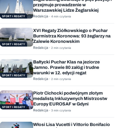
przejmuje prowadzenie w
Warszawskiej Lidze Żeglarskiej
Redakcja ·
SPORT I REGATY
4 min czytania
XVI Regaty Ziółkowskiego o Puchar
Burmistrza Koronowa: 93 żeglarzy na
Zalewie Koronowskim
SPORT I REGATY
Redakcja ·
2 min czytania
Bałtycki Puchar Klas na jeziorze
Jamno. Prawie 80 załóg i trudne
warunki w 12. edycji regat
SPORT I REGATY
Redakcja ·
2 min czytania
Piotr Cichocki podwójnym złotym
medalistą Inkluzywnych Mistrzostw
Europy EUROSAF w Gdyni
SPORT I REGATY
Redakcja ·
3 min czytania
Włosi Lisa Vucetti i Vittorio Bonifacio