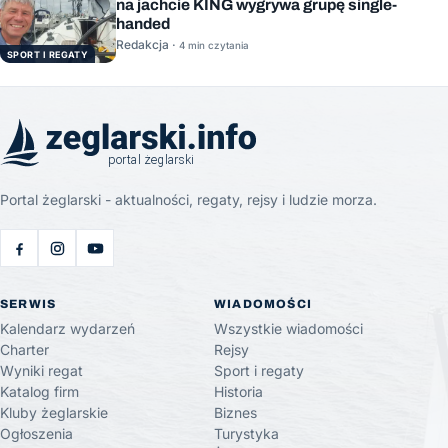
na jachcie KING wygrywa grupę single-
handed
Redakcja ·
4 min czytania
SPORT I REGATY
Portal żeglarski - aktualności, regaty, rejsy i ludzie morza.
SERWIS
WIADOMOŚCI
Kalendarz wydarzeń
Wszystkie wiadomości
Charter
Rejsy
Wyniki regat
Sport i regaty
Katalog firm
Historia
Kluby żeglarskie
Biznes
Ogłoszenia
Turystyka