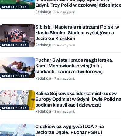
Gdyni. Trzy Polki w czołowej dziesiątce
SPORT I REGATY
Redakcja ·
3 min czytania
Sibilski i Napierała mistrzami Polski w
klasie Słonka. Siedem wyścigów na
Jeziorze Kierskim
Redakcja ·
SPORT I REGATY
3 min czytania
Puchar Świata i praca magisterska.
Kamil Manowiecki o wingfoilu,
studiach i karierze dwutorowej
SPORT I REGATY
Redakcja ·
7 min czytania
Kalina Sójkowska liderką mistrzostw
Europy Optimist w Gdyni. Dwie Polki na
podium klasyfikacji dziewcząt
SPORT I REGATY
Redakcja ·
3 min czytania
Ciszkiewicz wygrywa ILCA 7 na
Jeziorze Dąbie. Puchar PSKL i