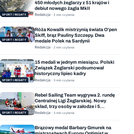
450 młodych żeglarzy z 51 krajów i
debiut nowego żagla MkII
Redakcja ·
SPORT I REGATY
2 min czytania
Róża Kowalik mistrzynią świata O'pen
Skiff, brąz Pauliny Szczepy. Dwa
SPORT I REGATY
medale Polek na Sardynii
Redakcja ·
2 min czytania
15 medali w jednym miesiącu. Polski
Związek Żeglarski podsumował
historyczny lipiec kadry
Redakcja ·
SPORT I REGATY
3 min czytania
Rebel Sailing Team wygrywa 2. rundę
Centralnej Ligi Żeglarskiej. Nowy
skład, trzy osoby w załodze i 5
wygranych wyścigów
Redakcja ·
SPORT I REGATY
3 min czytania
Brązowy medal Barbary Gmurek na
mistrzostwach Europy Optimist w