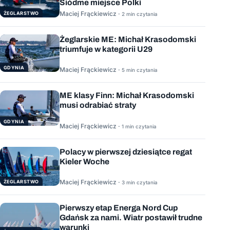
Siódme miejsce Polki
Maciej Frąckiewicz ·
ŻEGLARSTWO
2 min czytania
Żeglarskie ME: Michał Krasodomski
triumfuje w kategorii U29
GDYNIA
Maciej Frąckiewicz ·
5 min czytania
ME klasy Finn: Michał Krasodomski
musi odrabiać straty
GDYNIA
Maciej Frąckiewicz ·
1 min czytania
Polacy w pierwszej dziesiątce regat
Kieler Woche
Maciej Frąckiewicz ·
ŻEGLARSTWO
3 min czytania
Pierwszy etap Energa Nord Cup
Gdańsk za nami. Wiatr postawił trudne
warunki