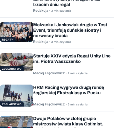
trzecim dniu regat
Redakcja ·
3 min czytania
Melzacka i Jankowiak drugie w Test
Event, triumfują duńskie siostry i
norwescy bracia
REGATY
Redakcja ·
3 min czytania
Startuje XXIV edycja Regat Unity Line
im. Piotra Waszczenko
ŻEGLARSTWO
Maciej Frąckiewicz ·
2 min czytania
HRM Racing wygrywa drugą rundę
żeglarskiej Ekstraklasy w Pucku
Maciej Frąckiewicz ·
ŻEGLARSTWO
5 min czytania
Dwoje Polaków w złotej grupie
mistrzostw świata klasy Optimist.