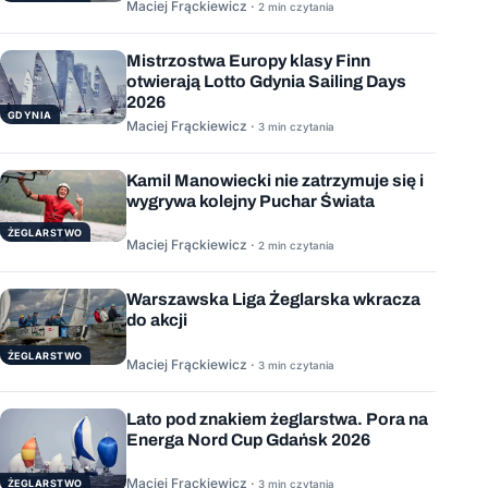
Maciej Frąckiewicz ·
2 min czytania
Mistrzostwa Europy klasy Finn
otwierają Lotto Gdynia Sailing Days
2026
GDYNIA
Maciej Frąckiewicz ·
3 min czytania
Kamil Manowiecki nie zatrzymuje się i
wygrywa kolejny Puchar Świata
ŻEGLARSTWO
Maciej Frąckiewicz ·
2 min czytania
Warszawska Liga Żeglarska wkracza
do akcji
ŻEGLARSTWO
Maciej Frąckiewicz ·
3 min czytania
Lato pod znakiem żeglarstwa. Pora na
Energa Nord Cup Gdańsk 2026
Maciej Frąckiewicz ·
ŻEGLARSTWO
3 min czytania