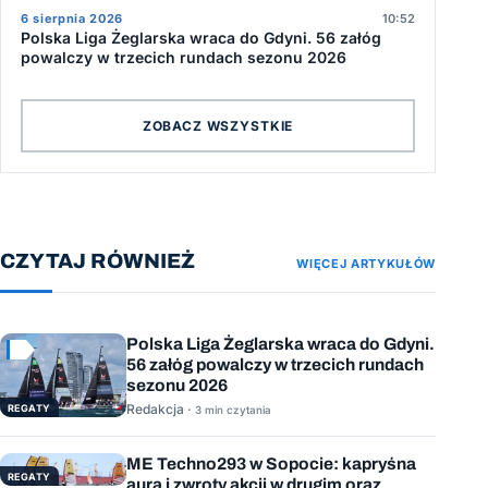
6 sierpnia 2026
10:52
Polska Liga Żeglarska wraca do Gdyni. 56 załóg
powalczy w trzecich rundach sezonu 2026
ZOBACZ WSZYSTKIE
CZYTAJ RÓWNIEŻ
WIĘCEJ ARTYKUŁÓW
Polska Liga Żeglarska wraca do Gdyni.
56 załóg powalczy w trzecich rundach
sezonu 2026
Redakcja ·
REGATY
3 min czytania
ME Techno293 w Sopocie: kapryśna
REGATY
aura i zwroty akcji w drugim oraz