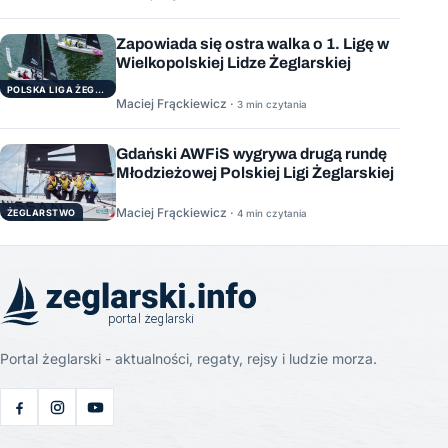
Zapowiada się ostra walka o 1. Ligę w
Wielkopolskiej Lidze Żeglarskiej
POLSKA LIGA ŻEGLARSKA
Maciej Frąckiewicz ·
3 min czytania
Gdański AWFiS wygrywa drugą rundę
Młodzieżowej Polskiej Ligi Żeglarskiej
Maciej Frąckiewicz ·
ŻEGLARSTWO
4 min czytania
Portal żeglarski - aktualności, regaty, rejsy i ludzie morza.