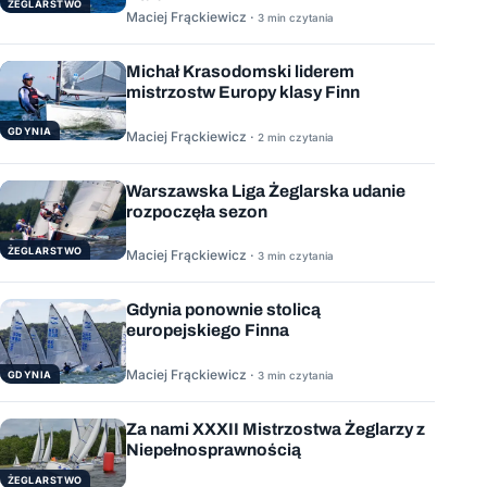
ŻEGLARSTWO
Maciej Frąckiewicz ·
3 min czytania
Michał Krasodomski liderem
mistrzostw Europy klasy Finn
GDYNIA
Maciej Frąckiewicz ·
2 min czytania
Warszawska Liga Żeglarska udanie
rozpoczęła sezon
ŻEGLARSTWO
Maciej Frąckiewicz ·
3 min czytania
Gdynia ponownie stolicą
europejskiego Finna
Maciej Frąckiewicz ·
GDYNIA
3 min czytania
Za nami XXXII Mistrzostwa Żeglarzy z
Niepełnosprawnością
ŻEGLARSTWO