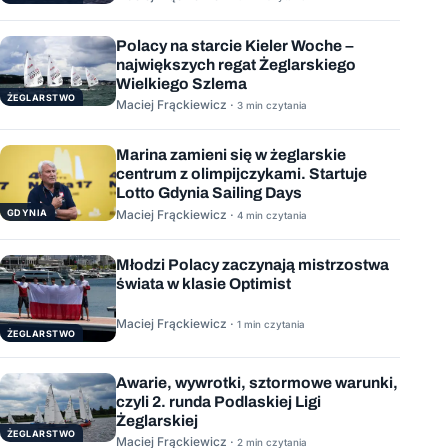
Polacy na starcie Kieler Woche –
największych regat Żeglarskiego
Wielkiego Szlema
ŻEGLARSTWO
Maciej Frąckiewicz ·
3 min czytania
Marina zamieni się w żeglarskie
centrum z olimpijczykami. Startuje
Lotto Gdynia Sailing Days
GDYNIA
Maciej Frąckiewicz ·
4 min czytania
Młodzi Polacy zaczynają mistrzostwa
świata w klasie Optimist
Maciej Frąckiewicz ·
1 min czytania
ŻEGLARSTWO
Awarie, wywrotki, sztormowe warunki,
czyli 2. runda Podlaskiej Ligi
Żeglarskiej
ŻEGLARSTWO
Maciej Frąckiewicz ·
2 min czytania