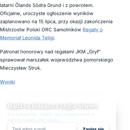
latarni Ölands Södra Grund i z powrotem.
Oficjalne, uroczyste ogłoszenie wyników
zaplanowano na 15 lipca, przy okazji zakończenia
Mistrzostw Polski ORC Samotników
Regaty o
Memoriał Leonida Teligi
.
Patronat honorowy nad regatami JKM „Gryf”
sprawował marszałek województwa pomorskiego
Mieczysław Struk.
Wyniki
Bądź na bieżąco z żeglarstwem
Raz w tygodniu - regaty, rejsy i ludzie morza w
jednym e-mailu. Bez spamu.
Zapisz się