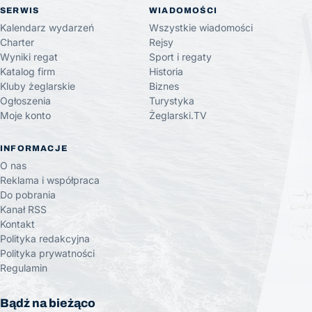
SERWIS
WIADOMOŚCI
Kalendarz wydarzeń
Wszystkie wiadomości
Charter
Rejsy
Wyniki regat
Sport i regaty
Katalog firm
Historia
Kluby żeglarskie
Biznes
Ogłoszenia
Turystyka
Moje konto
Żeglarski.TV
INFORMACJE
O nas
Reklama i współpraca
Do pobrania
Kanał RSS
Kontakt
Polityka redakcyjna
Polityka prywatności
Regulamin
Bądź na bieżąco