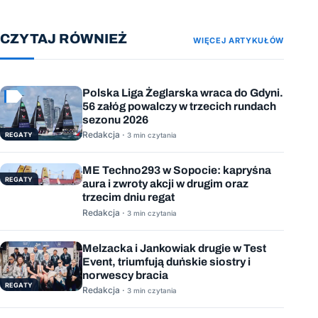
CZYTAJ RÓWNIEŻ
WIĘCEJ ARTYKUŁÓW
Polska Liga Żeglarska wraca do Gdyni.
56 załóg powalczy w trzecich rundach
sezonu 2026
Redakcja ·
REGATY
3 min czytania
ME Techno293 w Sopocie: kapryśna
REGATY
aura i zwroty akcji w drugim oraz
trzecim dniu regat
Redakcja ·
3 min czytania
Melzacka i Jankowiak drugie w Test
Event, triumfują duńskie siostry i
norwescy bracia
REGATY
Redakcja ·
3 min czytania