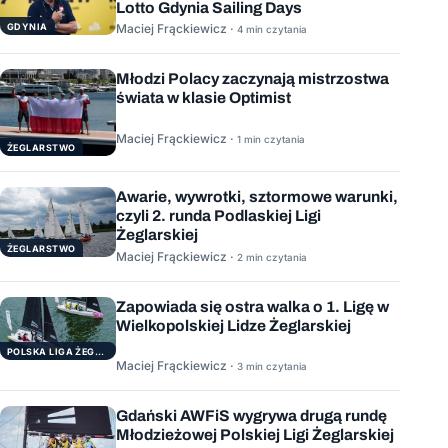
Lotto Gdynia Sailing Days
GDYNIA
Maciej Frąckiewicz ·
4 min czytania
Młodzi Polacy zaczynają mistrzostwa
świata w klasie Optimist
Maciej Frąckiewicz ·
1 min czytania
ŻEGLARSTWO
Awarie, wywrotki, sztormowe warunki,
czyli 2. runda Podlaskiej Ligi
Żeglarskiej
ŻEGLARSTWO
Maciej Frąckiewicz ·
2 min czytania
Zapowiada się ostra walka o 1. Ligę w
Wielkopolskiej Lidze Żeglarskiej
POLSKA LIGA ŻEGLARSKA
Maciej Frąckiewicz ·
3 min czytania
Gdański AWFiS wygrywa drugą rundę
Młodzieżowej Polskiej Ligi Żeglarskiej