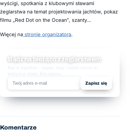
wyścigi, spotkania z klubowymi sławami
żeglarstwa na temat projektowania jachtów, pokaz
filmu „Red Dot on the Ocean”, szanty…
Więcej na
stronie organizatora
.
Bądź na bieżąco z żeglarstwem
Raz w tygodniu - regaty, rejsy i ludzie morza w
jednym e-mailu. Bez spamu.
Zapisz się
Komentarze