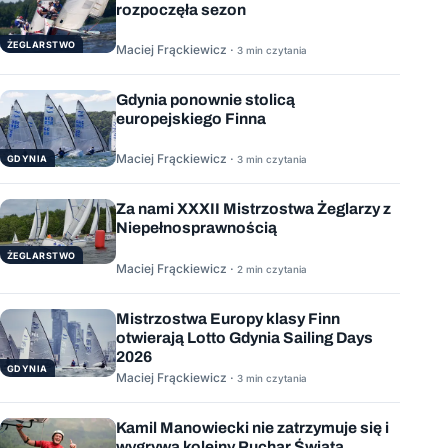
rozpoczęła sezon
ŻEGLARSTWO
Maciej Frąckiewicz ·
3 min czytania
Gdynia ponownie stolicą
europejskiego Finna
Maciej Frąckiewicz ·
GDYNIA
3 min czytania
Za nami XXXII Mistrzostwa Żeglarzy z
Niepełnosprawnością
ŻEGLARSTWO
Maciej Frąckiewicz ·
2 min czytania
Mistrzostwa Europy klasy Finn
otwierają Lotto Gdynia Sailing Days
2026
GDYNIA
Maciej Frąckiewicz ·
3 min czytania
Kamil Manowiecki nie zatrzymuje się i
wygrywa kolejny Puchar Świata