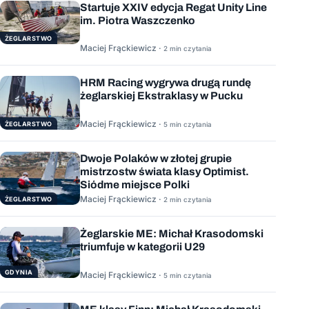
Startuje XXIV edycja Regat Unity Line
im. Piotra Waszczenko
ŻEGLARSTWO
Maciej Frąckiewicz ·
2 min czytania
HRM Racing wygrywa drugą rundę
żeglarskiej Ekstraklasy w Pucku
Maciej Frąckiewicz ·
ŻEGLARSTWO
5 min czytania
Dwoje Polaków w złotej grupie
mistrzostw świata klasy Optimist.
Siódme miejsce Polki
Maciej Frąckiewicz ·
ŻEGLARSTWO
2 min czytania
Żeglarskie ME: Michał Krasodomski
triumfuje w kategorii U29
GDYNIA
Maciej Frąckiewicz ·
5 min czytania