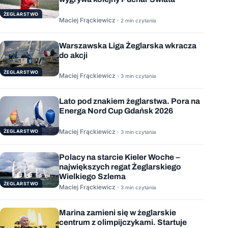
ŻEGLARSTWO
Maciej Frąckiewicz ·
2 min czytania
Warszawska Liga Żeglarska wkracza
do akcji
ŻEGLARSTWO
Maciej Frąckiewicz ·
3 min czytania
Lato pod znakiem żeglarstwa. Pora na
Energa Nord Cup Gdańsk 2026
Maciej Frąckiewicz ·
ŻEGLARSTWO
3 min czytania
Polacy na starcie Kieler Woche –
największych regat Żeglarskiego
Wielkiego Szlema
ŻEGLARSTWO
Maciej Frąckiewicz ·
3 min czytania
Marina zamieni się w żeglarskie
centrum z olimpijczykami. Startuje