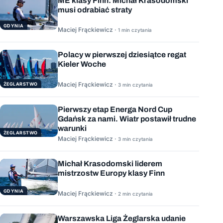
ME klasy Finn: Michał Krasodomski
musi odrabiać straty
GDYNIA
Maciej Frąckiewicz ·
1 min czytania
Polacy w pierwszej dziesiątce regat
Kieler Woche
Maciej Frąckiewicz ·
ŻEGLARSTWO
3 min czytania
Pierwszy etap Energa Nord Cup
Gdańsk za nami. Wiatr postawił trudne
warunki
ŻEGLARSTWO
Maciej Frąckiewicz ·
3 min czytania
Michał Krasodomski liderem
mistrzostw Europy klasy Finn
GDYNIA
Maciej Frąckiewicz ·
2 min czytania
Warszawska Liga Żeglarska udanie