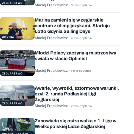
ŻEGLARSTWO
Maciej Frąckiewicz ·
3 min czytania
Marina zamieni się w żeglarskie
centrum z olimpijczykami. Startuje
Lotto Gdynia Sailing Days
GDYNIA
Maciej Frąckiewicz ·
4 min czytania
Młodzi Polacy zaczynają mistrzostwa
świata w klasie Optimist
Maciej Frąckiewicz ·
1 min czytania
ŻEGLARSTWO
Awarie, wywrotki, sztormowe warunki,
czyli 2. runda Podlaskiej Ligi
Żeglarskiej
ŻEGLARSTWO
Maciej Frąckiewicz ·
2 min czytania
Zapowiada się ostra walka o 1. Ligę w
Wielkopolskiej Lidze Żeglarskiej