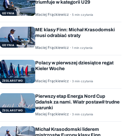
triumfuje w kategorii U29
GDYNIA
Maciej Frąckiewicz ·
5 min czytania
ME klasy Finn: Michał Krasodomski
musi odrabiać straty
GDYNIA
Maciej Frąckiewicz ·
1 min czytania
Polacy w pierwszej dziesiątce regat
Kieler Woche
Maciej Frąckiewicz ·
ŻEGLARSTWO
3 min czytania
Pierwszy etap Energa Nord Cup
Gdańsk za nami. Wiatr postawił trudne
warunki
ŻEGLARSTWO
Maciej Frąckiewicz ·
3 min czytania
Michał Krasodomski liderem
mistrzostw Europy klasy Finn