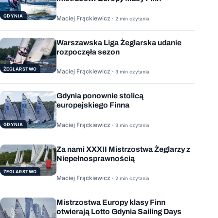
GDYNIA
Maciej Frąckiewicz ·
2 min czytania
Warszawska Liga Żeglarska udanie
rozpoczęła sezon
ŻEGLARSTWO
Maciej Frąckiewicz ·
3 min czytania
Gdynia ponownie stolicą
europejskiego Finna
Maciej Frąckiewicz ·
GDYNIA
3 min czytania
Za nami XXXII Mistrzostwa Żeglarzy z
Niepełnosprawnością
ŻEGLARSTWO
Maciej Frąckiewicz ·
2 min czytania
Mistrzostwa Europy klasy Finn
otwierają Lotto Gdynia Sailing Days