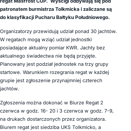
regat M
asfrost
CUP.
Wyścigi
odbywają się pod
patronatem burmistrza Tolkmicka i zaliczane są
do klasyfikacji Pucharu Bałtyku Poł
udniowego.
Organizatorzy przewidują udział ponad 30 jachtów.
W regatach mogą wziąć udział jednostki
posiadające aktualny pomiar KWR. Jachty bez
aktualnego świadectwa nie będą przyjęte.
Planowany jest podział jednostek na trzy grupy
startowe. Warunkiem rozegrania regat w każdej
grupie jest zgłoszenie przynajmniej czterech
jachtów.
Zgłoszenia można dokonać w Biurze Regat 2
czerwca w godz. 16- 20 i 3 czerwca w godz. 7-9,
na drukach dostarczonych przez organizatora.
Biurem regat jest siedziba UKS Tolkmicko, a