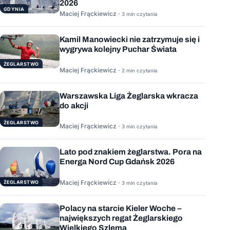
2026
GDYNIA
Maciej Frąckiewicz ·
3 min czytania
Kamil Manowiecki nie zatrzymuje się i
wygrywa kolejny Puchar Świata
ŻEGLARSTWO
Maciej Frąckiewicz ·
2 min czytania
Warszawska Liga Żeglarska wkracza
do akcji
ŻEGLARSTWO
Maciej Frąckiewicz ·
3 min czytania
Lato pod znakiem żeglarstwa. Pora na
Energa Nord Cup Gdańsk 2026
Maciej Frąckiewicz ·
ŻEGLARSTWO
3 min czytania
Polacy na starcie Kieler Woche –
największych regat Żeglarskiego
Wielkiego Szlema