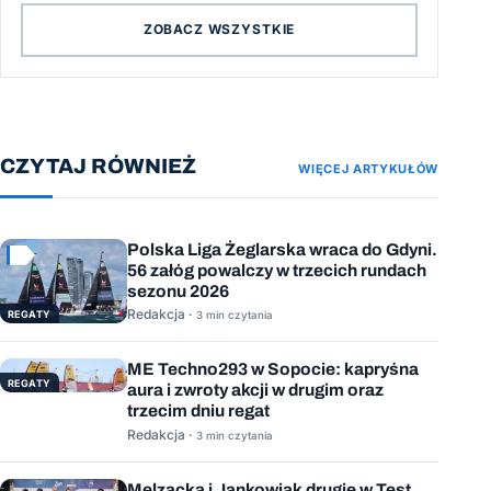
ZOBACZ WSZYSTKIE
CZYTAJ RÓWNIEŻ
WIĘCEJ ARTYKUŁÓW
Polska Liga Żeglarska wraca do Gdyni.
56 załóg powalczy w trzecich rundach
sezonu 2026
Redakcja ·
REGATY
3 min czytania
ME Techno293 w Sopocie: kapryśna
REGATY
aura i zwroty akcji w drugim oraz
trzecim dniu regat
Redakcja ·
3 min czytania
Melzacka i Jankowiak drugie w Test