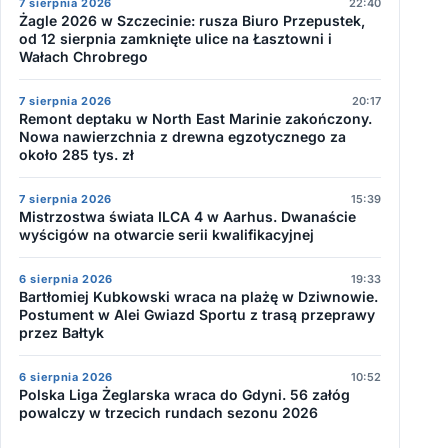
7 sierpnia 2026
22:40
Żagle 2026 w Szczecinie: rusza Biuro Przepustek,
od 12 sierpnia zamknięte ulice na Łasztowni i
Wałach Chrobrego
7 sierpnia 2026
20:17
Remont deptaku w North East Marinie zakończony.
Nowa nawierzchnia z drewna egzotycznego za
około 285 tys. zł
7 sierpnia 2026
15:39
Mistrzostwa świata ILCA 4 w Aarhus. Dwanaście
wyścigów na otwarcie serii kwalifikacyjnej
6 sierpnia 2026
19:33
Bartłomiej Kubkowski wraca na plażę w Dziwnowie.
Postument w Alei Gwiazd Sportu z trasą przeprawy
przez Bałtyk
6 sierpnia 2026
10:52
Polska Liga Żeglarska wraca do Gdyni. 56 załóg
powalczy w trzecich rundach sezonu 2026