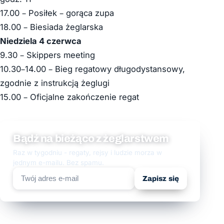
17.00 – Posiłek – gorąca zupa
18.00 – Biesiada żeglarska
Niedziela 4 czerwca
9.30 – Skippers meeting
10.30–14.00 – Bieg regatowy długodystansowy,
zgodnie z instrukcją żeglugi
15.00 – Oficjalne zakończenie regat
Bądź na bieżąco z żeglarstwem
Raz w tygodniu - regaty, rejsy i ludzie morza w
jednym e-mailu. Bez spamu.
Zapisz się