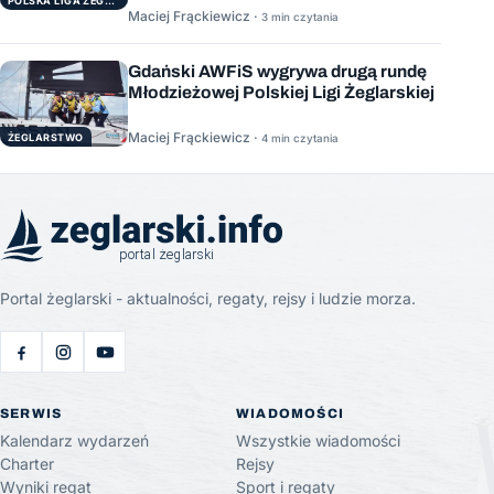
POLSKA LIGA ŻEGLARSKA
Maciej Frąckiewicz ·
3 min czytania
Gdański AWFiS wygrywa drugą rundę
Młodzieżowej Polskiej Ligi Żeglarskiej
Maciej Frąckiewicz ·
ŻEGLARSTWO
4 min czytania
Portal żeglarski - aktualności, regaty, rejsy i ludzie morza.
SERWIS
WIADOMOŚCI
Kalendarz wydarzeń
Wszystkie wiadomości
Charter
Rejsy
Wyniki regat
Sport i regaty