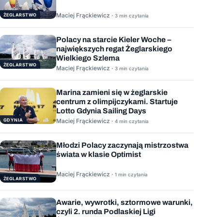
Maciej Frąckiewicz ·
ŻEGLARSTWO
3 min czytania
Polacy na starcie Kieler Woche –
największych regat Żeglarskiego
Wielkiego Szlema
ŻEGLARSTWO
Maciej Frąckiewicz ·
3 min czytania
Marina zamieni się w żeglarskie
centrum z olimpijczykami. Startuje
Lotto Gdynia Sailing Days
GDYNIA
Maciej Frąckiewicz ·
4 min czytania
Młodzi Polacy zaczynają mistrzostwa
świata w klasie Optimist
Maciej Frąckiewicz ·
1 min czytania
ŻEGLARSTWO
Awarie, wywrotki, sztormowe warunki,
czyli 2. runda Podlaskiej Ligi