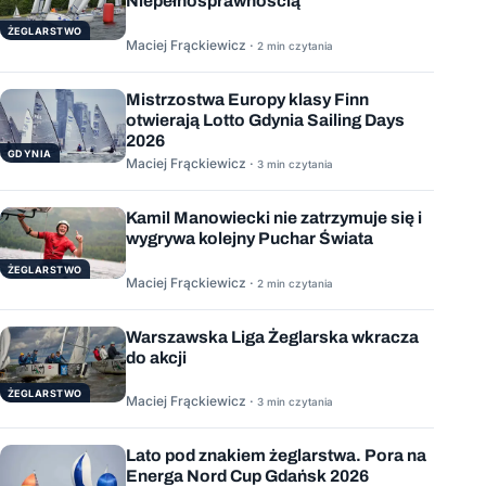
Niepełnosprawnością
ŻEGLARSTWO
Maciej Frąckiewicz ·
2 min czytania
Mistrzostwa Europy klasy Finn
otwierają Lotto Gdynia Sailing Days
2026
GDYNIA
Maciej Frąckiewicz ·
3 min czytania
Kamil Manowiecki nie zatrzymuje się i
wygrywa kolejny Puchar Świata
ŻEGLARSTWO
Maciej Frąckiewicz ·
2 min czytania
Warszawska Liga Żeglarska wkracza
do akcji
ŻEGLARSTWO
Maciej Frąckiewicz ·
3 min czytania
Lato pod znakiem żeglarstwa. Pora na
Energa Nord Cup Gdańsk 2026