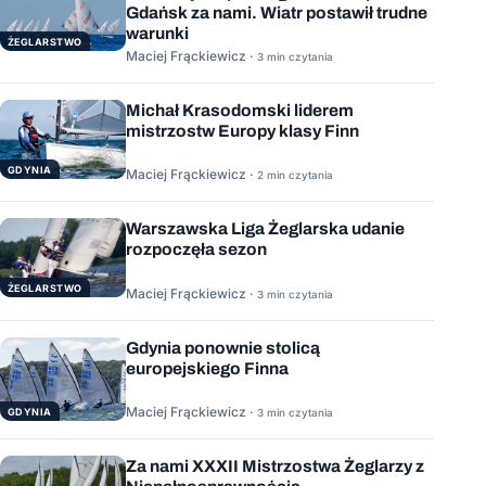
Gdańsk za nami. Wiatr postawił trudne
warunki
ŻEGLARSTWO
Maciej Frąckiewicz ·
3 min czytania
Michał Krasodomski liderem
mistrzostw Europy klasy Finn
GDYNIA
Maciej Frąckiewicz ·
2 min czytania
Warszawska Liga Żeglarska udanie
rozpoczęła sezon
ŻEGLARSTWO
Maciej Frąckiewicz ·
3 min czytania
Gdynia ponownie stolicą
europejskiego Finna
Maciej Frąckiewicz ·
GDYNIA
3 min czytania
Za nami XXXII Mistrzostwa Żeglarzy z