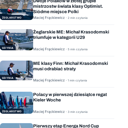
Dwoje Polaków w złotej grupie
mistrzostw świata klasy Optimist.
Siódme miejsce Polki
Maciej Frąckiewicz ·
ŻEGLARSTWO
2 min czytania
Żeglarskie ME: Michał Krasodomski
triumfuje w kategorii U29
GDYNIA
Maciej Frąckiewicz ·
5 min czytania
ME klasy Finn: Michał Krasodomski
musi odrabiać straty
GDYNIA
Maciej Frąckiewicz ·
1 min czytania
Polacy w pierwszej dziesiątce regat
Kieler Woche
Maciej Frąckiewicz ·
ŻEGLARSTWO
3 min czytania
Pierwszy etap Energa Nord Cup