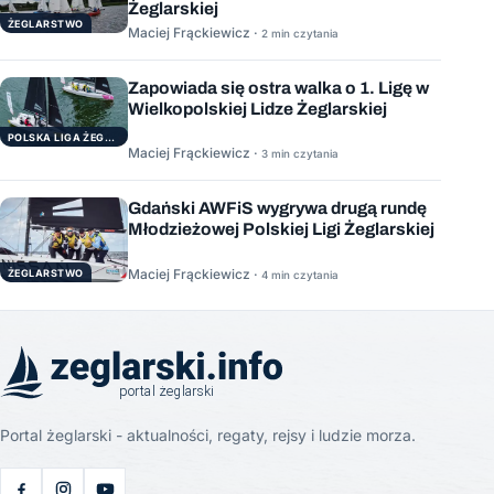
Żeglarskiej
ŻEGLARSTWO
Maciej Frąckiewicz ·
2 min czytania
Zapowiada się ostra walka o 1. Ligę w
Wielkopolskiej Lidze Żeglarskiej
POLSKA LIGA ŻEGLARSKA
Maciej Frąckiewicz ·
3 min czytania
Gdański AWFiS wygrywa drugą rundę
Młodzieżowej Polskiej Ligi Żeglarskiej
Maciej Frąckiewicz ·
ŻEGLARSTWO
4 min czytania
Portal żeglarski - aktualności, regaty, rejsy i ludzie morza.