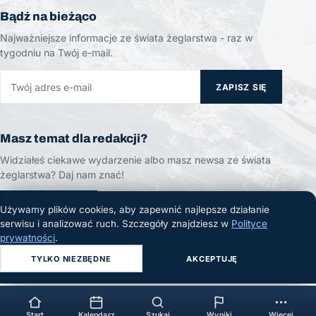
Bądź na bieżąco
Najważniejsze informacje ze świata żeglarstwa - raz w
tygodniu na Twój e-mail.
ZAPISZ SIĘ
Masz temat dla redakcji?
Widziałeś ciekawe wydarzenie albo masz newsa ze świata
żeglarstwa? Daj nam znać!
ZGŁOŚ TEMAT
Używamy plików cookies, aby zapewnić najlepsze działanie
serwisu i analizować ruch. Szczegóły znajdziesz w
Polityce
prywatności
.
TYLKO NIEZBĘDNE
AKCEPTUJĘ
© 2026 Żeglarski.info. Wszelkie prawa zastrzeżone.
Start
Kalendarz
Szukaj
Wyniki
Więcej