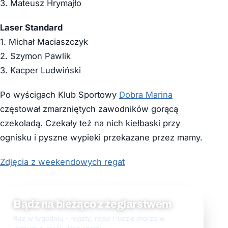
3. Mateusz Hrymajło
Laser Standard
1. Michał Maciaszczyk
2. Szymon Pawlik
3. Kacper Ludwiński
Po wyścigach Klub Sportowy
Dobra Marina
częstował zmarzniętych zawodników gorącą
czekoladą. Czekały też na nich kiełbaski przy
ognisku i pyszne wypieki przekazane przez mamy.
Zdjęcia z weekendowych regat
Bądź na bieżąco z żeglarstwem
Raz w tygodniu - regaty, rejsy i ludzie morza w