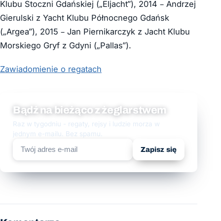
Klubu Stoczni Gdańskiej („Eljacht”), 2014 – Andrzej
Gierulski z Yacht Klubu Północnego Gdańsk
(„Argea”), 2015 – Jan Piernikarczyk z Jacht Klubu
Morskiego Gryf z Gdyni („Pallas”).
Zawiadomienie o regatach
Bądź na bieżąco z żeglarstwem
Raz w tygodniu - regaty, rejsy i ludzie morza w
jednym e-mailu. Bez spamu.
Zapisz się