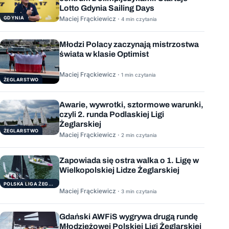
Lotto Gdynia Sailing Days
GDYNIA
Maciej Frąckiewicz ·
4 min czytania
Młodzi Polacy zaczynają mistrzostwa
świata w klasie Optimist
Maciej Frąckiewicz ·
1 min czytania
ŻEGLARSTWO
Awarie, wywrotki, sztormowe warunki,
czyli 2. runda Podlaskiej Ligi
Żeglarskiej
ŻEGLARSTWO
Maciej Frąckiewicz ·
2 min czytania
Zapowiada się ostra walka o 1. Ligę w
Wielkopolskiej Lidze Żeglarskiej
POLSKA LIGA ŻEGLARSKA
Maciej Frąckiewicz ·
3 min czytania
Gdański AWFiS wygrywa drugą rundę
Młodzieżowej Polskiej Ligi Żeglarskiej