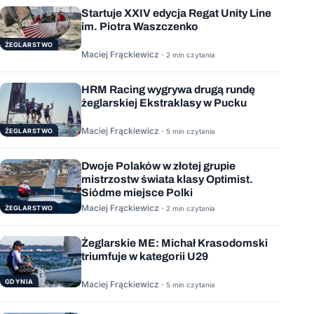
Startuje XXIV edycja Regat Unity Line
im. Piotra Waszczenko
ŻEGLARSTWO
Maciej Frąckiewicz ·
2 min czytania
HRM Racing wygrywa drugą rundę
żeglarskiej Ekstraklasy w Pucku
Maciej Frąckiewicz ·
ŻEGLARSTWO
5 min czytania
Dwoje Polaków w złotej grupie
mistrzostw świata klasy Optimist.
Siódme miejsce Polki
Maciej Frąckiewicz ·
ŻEGLARSTWO
2 min czytania
Żeglarskie ME: Michał Krasodomski
triumfuje w kategorii U29
GDYNIA
Maciej Frąckiewicz ·
5 min czytania