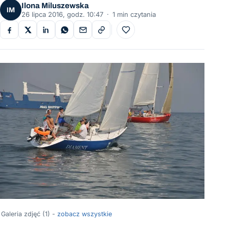
Ilona Miluszewska
IM
26 lipca 2016, godz. 10:47
·
1 min czytania
Do ulubionych
Galeria zdjęć (1) -
zobacz wszystkie