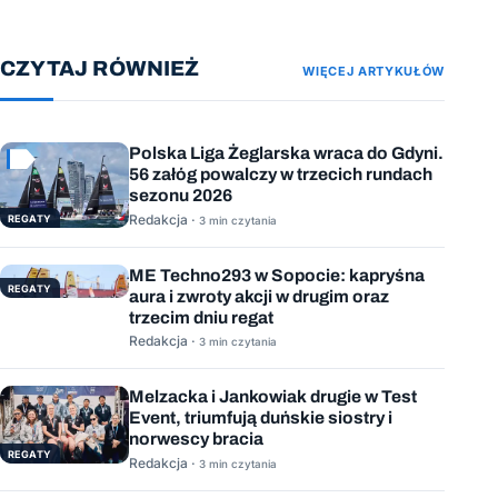
CZYTAJ RÓWNIEŻ
WIĘCEJ ARTYKUŁÓW
Polska Liga Żeglarska wraca do Gdyni.
56 załóg powalczy w trzecich rundach
sezonu 2026
Redakcja ·
REGATY
3 min czytania
ME Techno293 w Sopocie: kapryśna
REGATY
aura i zwroty akcji w drugim oraz
trzecim dniu regat
Redakcja ·
3 min czytania
Melzacka i Jankowiak drugie w Test
Event, triumfują duńskie siostry i
norwescy bracia
REGATY
Redakcja ·
3 min czytania