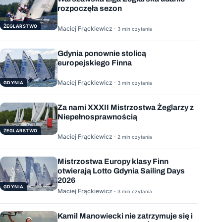
rozpoczęła sezon
ŻEGLARSTWO
Maciej Frąckiewicz ·
3 min czytania
Gdynia ponownie stolicą
europejskiego Finna
Maciej Frąckiewicz ·
GDYNIA
3 min czytania
Za nami XXXII Mistrzostwa Żeglarzy z
Niepełnosprawnością
ŻEGLARSTWO
Maciej Frąckiewicz ·
2 min czytania
Mistrzostwa Europy klasy Finn
otwierają Lotto Gdynia Sailing Days
2026
GDYNIA
Maciej Frąckiewicz ·
3 min czytania
Kamil Manowiecki nie zatrzymuje się i