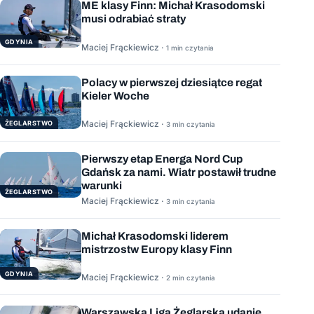
ME klasy Finn: Michał Krasodomski
musi odrabiać straty
GDYNIA
Maciej Frąckiewicz ·
1 min czytania
Polacy w pierwszej dziesiątce regat
Kieler Woche
Maciej Frąckiewicz ·
ŻEGLARSTWO
3 min czytania
Pierwszy etap Energa Nord Cup
Gdańsk za nami. Wiatr postawił trudne
warunki
ŻEGLARSTWO
Maciej Frąckiewicz ·
3 min czytania
Michał Krasodomski liderem
mistrzostw Europy klasy Finn
GDYNIA
Maciej Frąckiewicz ·
2 min czytania
Warszawska Liga Żeglarska udanie