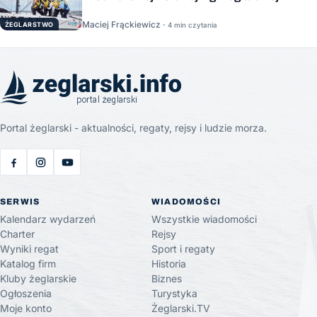
Maciej Frąckiewicz ·
ŻEGLARSTWO
4 min czytania
Portal żeglarski - aktualności, regaty, rejsy i ludzie morza.
SERWIS
WIADOMOŚCI
Kalendarz wydarzeń
Wszystkie wiadomości
Charter
Rejsy
Wyniki regat
Sport i regaty
Katalog firm
Historia
Kluby żeglarskie
Biznes
Ogłoszenia
Turystyka
Moje konto
Żeglarski.TV