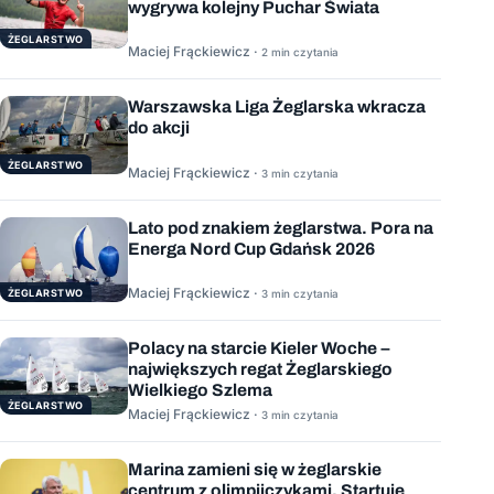
wygrywa kolejny Puchar Świata
ŻEGLARSTWO
Maciej Frąckiewicz ·
2 min czytania
Warszawska Liga Żeglarska wkracza
do akcji
ŻEGLARSTWO
Maciej Frąckiewicz ·
3 min czytania
Lato pod znakiem żeglarstwa. Pora na
Energa Nord Cup Gdańsk 2026
Maciej Frąckiewicz ·
ŻEGLARSTWO
3 min czytania
Polacy na starcie Kieler Woche –
największych regat Żeglarskiego
Wielkiego Szlema
ŻEGLARSTWO
Maciej Frąckiewicz ·
3 min czytania
Marina zamieni się w żeglarskie
centrum z olimpijczykami. Startuje