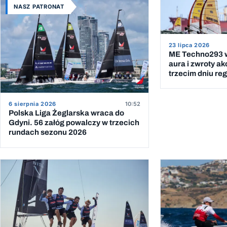
NASZ PATRONAT
23 lipca 2026
ME Techno293 w
aura i zwroty ak
trzecim dniu reg
6 sierpnia 2026
10:52
Polska Liga Żeglarska wraca do
Gdyni. 56 załóg powalczy w trzecich
rundach sezonu 2026