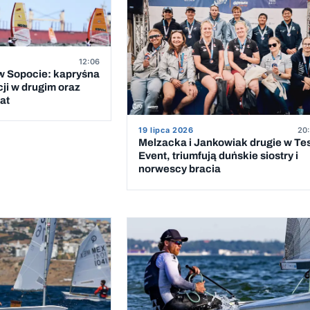
12:06
 Sopocie: kapryśna
cji w drugim oraz
at
19 lipca 2026
20:
Melzacka i Jankowiak drugie w Te
Event, triumfują duńskie siostry i
norwescy bracia