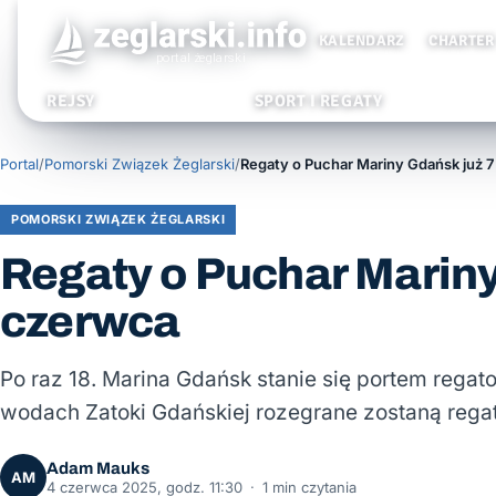
KALENDARZ
CHARTER
REJSY
SPORT I REGATY
Portal
/
Pomorski Związek Żeglarski
/
Regaty o Puchar Mariny Gdańsk już 7
POMORSKI ZWIĄZEK ŻEGLARSKI
Regaty o Puchar Mariny 
czerwca
Po raz 18. Marina Gdańsk stanie się portem regat
wodach Zatoki Gdańskiej rozegrane zostaną reg
Adam Mauks
AM
4 czerwca 2025, godz. 11:30
·
1 min czytania