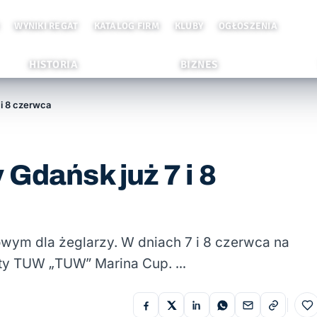
WYNIKI REGAT
KATALOG FIRM
KLUBY
OGŁOSZENIA
HISTORIA
BIZNES
 i 8 czerwca
Gdańsk już 7 i 8
owym dla żeglarzy. W dniach 7 i 8 czerwca na
aty TUW „TUW” Marina Cup. …
Do