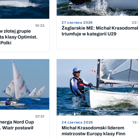
27 czerwca 2026
23:
10:33
Żeglarskie ME: Michał Krasodoms
 złotej grupie
triumfuje w kategorii U29
a klasy Optimist.
Polki
07:51
Energa Nord Cup
24 czerwca 2026
13:
 Wiatr postawił
Michał Krasodomski liderem
mistrzostw Europy klasy Finn