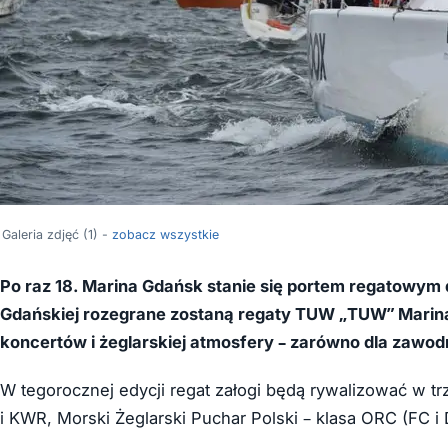
Galeria zdjęć (1) -
zobacz wszystkie
Po raz 18. Marina Gdańsk stanie się portem regatowym 
Gdańskiej rozegrane zostaną regaty TUW „TUW” Marina 
koncertów i żeglarskiej atmosfery – zarówno dla zawod
W tegorocznej edycji regat załogi będą rywalizować w tr
i KWR, Morski Żeglarski Puchar Polski – klasa ORC (FC i