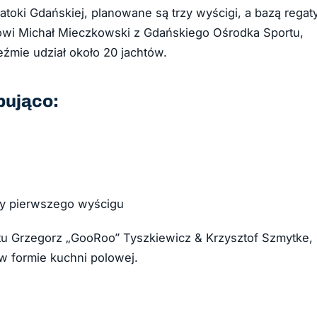
atoki Gdańskiej, planowane są trzy wyścigi, a bazą regat
ówi Michał Mieczkowski z Gdańskiego Ośrodka Sportu,
źmie udział około 20 jachtów.
pująco:
ety pierwszego wyścigu
etu Grzegorz „GooRoo” Tyszkiewicz & Krzysztof Szmytke,
w formie kuchni polowej.