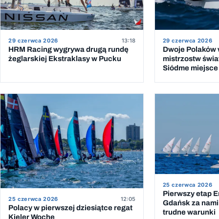
29 czerwca 2026
13:18
29 czerwca 2026
HRM Racing wygrywa drugą rundę
Dwoje Polaków w
żeglarskiej Ekstraklasy w Pucku
mistrzostw świat
Siódme miejsce 
25 czerwca 2026
Pierwszy etap 
25 czerwca 2026
12:05
Gdańsk za nami.
Polacy w pierwszej dziesiątce regat
trudne warunki
Kieler Woche