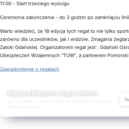
11:00 – Start trzeciego wyścigu
Ceremonia zakończenia – do 3 godzin po zamknięciu linii
Warto wiedzieć, że 18 edycja tych regat to nie tylko spo
zarówno dla uczestników, jak i widzów. Zmagania żeglar
Zatoki Gdańskiej. Organizatorem regat jest : Gdański O
Ubezpieczeń Wzajemnych “TUW”, a partnerem Pomorski 
Zawiadomienie o regatach
Bądź na bieżąco z żeglarstwem
Raz w tygodniu - regaty, rejsy i ludzie morza w jednym e-
mailu. Bez spamu.