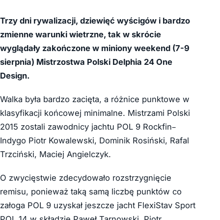
Trzy dni rywalizacji, dziewięć wyścigów i bardzo
zmienne warunki wietrzne, tak w skrócie
wyglądały zakończone w miniony weekend (7-9
sierpnia) Mistrzostwa Polski Delphia 24 One
Design.
Walka była bardzo zacięta, a różnice punktowe w
klasyfikacji końcowej minimalne. Mistrzami Polski
2015 zostali zawodnicy jachtu POL 9 Rockfin–
Indygo Piotr Kowalewski, Dominik Rosiński, Rafal
Trzciński, Maciej Angielczyk.
O zwycięstwie zdecydowało rozstrzygnięcie
remisu, ponieważ taką samą liczbę punktów co
załoga POL 9 uzyskał jeszcze jacht FlexiStav Sport
POL 14 w składzie Paweł Tarnowski, Piotr