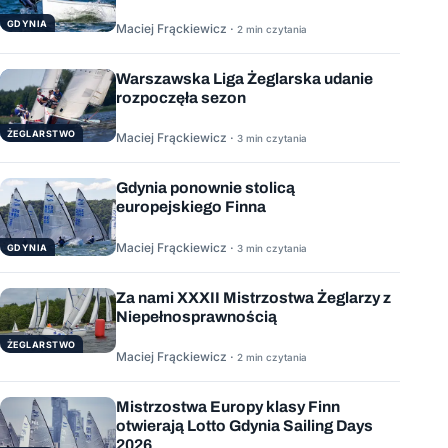
GDYNIA
Maciej Frąckiewicz ·
2 min czytania
Warszawska Liga Żeglarska udanie
rozpoczęła sezon
ŻEGLARSTWO
Maciej Frąckiewicz ·
3 min czytania
Gdynia ponownie stolicą
europejskiego Finna
Maciej Frąckiewicz ·
GDYNIA
3 min czytania
Za nami XXXII Mistrzostwa Żeglarzy z
Niepełnosprawnością
ŻEGLARSTWO
Maciej Frąckiewicz ·
2 min czytania
Mistrzostwa Europy klasy Finn
otwierają Lotto Gdynia Sailing Days
2026