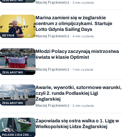
ŻEGLARSTWO
Maciej Frąckiewicz ·
3 min czytania
Marina zamieni się w żeglarskie
centrum z olimpijczykami. Startuje
Lotto Gdynia Sailing Days
GDYNIA
Maciej Frąckiewicz ·
4 min czytania
Młodzi Polacy zaczynają mistrzostwa
świata w klasie Optimist
Maciej Frąckiewicz ·
1 min czytania
ŻEGLARSTWO
Awarie, wywrotki, sztormowe warunki,
czyli 2. runda Podlaskiej Ligi
Żeglarskiej
ŻEGLARSTWO
Maciej Frąckiewicz ·
2 min czytania
Zapowiada się ostra walka o 1. Ligę w
Wielkopolskiej Lidze Żeglarskiej
POLSKA LIGA ŻEGLARSKA