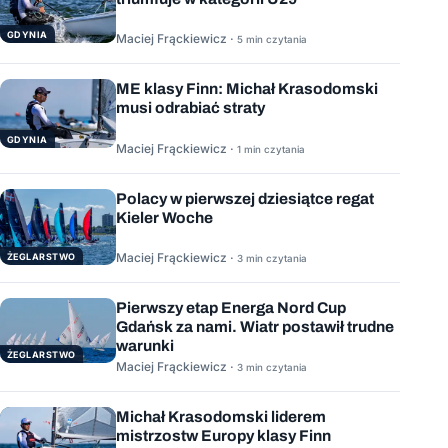
GDYNIA
Maciej Frąckiewicz ·
5 min czytania
ME klasy Finn: Michał Krasodomski
musi odrabiać straty
GDYNIA
Maciej Frąckiewicz ·
1 min czytania
Polacy w pierwszej dziesiątce regat
Kieler Woche
Maciej Frąckiewicz ·
ŻEGLARSTWO
3 min czytania
Pierwszy etap Energa Nord Cup
Gdańsk za nami. Wiatr postawił trudne
warunki
ŻEGLARSTWO
Maciej Frąckiewicz ·
3 min czytania
Michał Krasodomski liderem
mistrzostw Europy klasy Finn