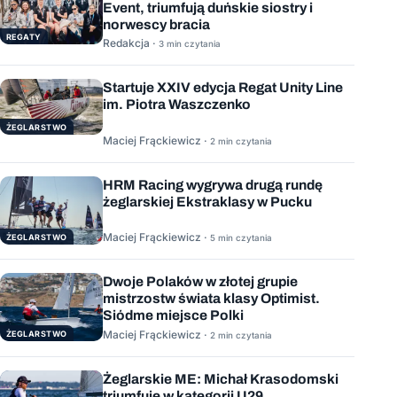
Event, triumfują duńskie siostry i
norwescy bracia
REGATY
Redakcja ·
3 min czytania
Startuje XXIV edycja Regat Unity Line
im. Piotra Waszczenko
ŻEGLARSTWO
Maciej Frąckiewicz ·
2 min czytania
HRM Racing wygrywa drugą rundę
żeglarskiej Ekstraklasy w Pucku
Maciej Frąckiewicz ·
ŻEGLARSTWO
5 min czytania
Dwoje Polaków w złotej grupie
mistrzostw świata klasy Optimist.
Siódme miejsce Polki
Maciej Frąckiewicz ·
ŻEGLARSTWO
2 min czytania
Żeglarskie ME: Michał Krasodomski
triumfuje w kategorii U29