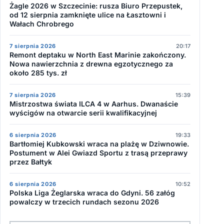
Żagle 2026 w Szczecinie: rusza Biuro Przepustek,
od 12 sierpnia zamknięte ulice na Łasztowni i
Wałach Chrobrego
7 sierpnia 2026
20:17
Remont deptaku w North East Marinie zakończony.
Nowa nawierzchnia z drewna egzotycznego za
około 285 tys. zł
7 sierpnia 2026
15:39
Mistrzostwa świata ILCA 4 w Aarhus. Dwanaście
wyścigów na otwarcie serii kwalifikacyjnej
6 sierpnia 2026
19:33
Bartłomiej Kubkowski wraca na plażę w Dziwnowie.
Postument w Alei Gwiazd Sportu z trasą przeprawy
przez Bałtyk
6 sierpnia 2026
10:52
Polska Liga Żeglarska wraca do Gdyni. 56 załóg
powalczy w trzecich rundach sezonu 2026