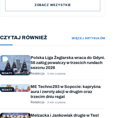
ZOBACZ WSZYSTKIE
CZYTAJ RÓWNIEŻ
WIĘCEJ ARTYKUŁÓW
Polska Liga Żeglarska wraca do Gdyni.
56 załóg powalczy w trzecich rundach
sezonu 2026
Redakcja ·
REGATY
3 min czytania
ME Techno293 w Sopocie: kapryśna
REGATY
aura i zwroty akcji w drugim oraz
trzecim dniu regat
Redakcja ·
3 min czytania
Melzacka i Jankowiak drugie w Test