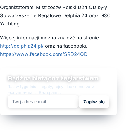
Organizatorami Mistrzostw Polski D24 OD były
Stowarzyszenie Regatowe Delphia 24 oraz GSC
Yachting.
Więcej informacji można znaleźć na stronie
http://delphia24.pl/
oraz na facebooku
https://www.facebook.com/SRD24OD
Bądź na bieżąco z żeglarstwem
Raz w tygodniu - regaty, rejsy i ludzie morza w
jednym e-mailu. Bez spamu.
Zapisz się