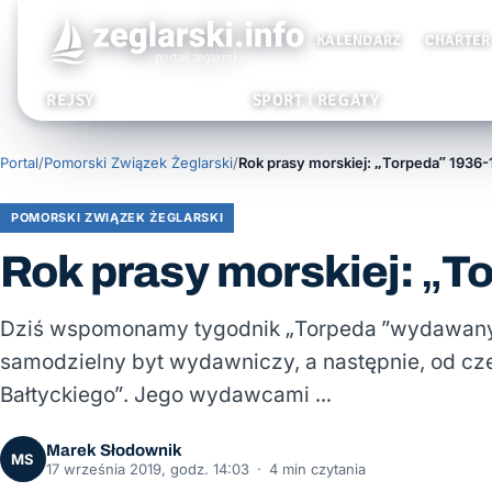
KALENDARZ
CHARTER
REJSY
SPORT I REGATY
Portal
/
Pomorski Związek Żeglarski
/
Rok prasy morskiej: „Torpeda” 1936-
POMORSKI ZWIĄZEK ŻEGLARSKI
Rok prasy morskiej: „
Dziś wspomonamy tygodnik „Torpeda ”wydawany 
samodzielny byt wydawniczy, a następnie, od cze
Bałtyckiego”. Jego wydawcami …
Marek Słodownik
MS
17 września 2019, godz. 14:03
·
4 min czytania