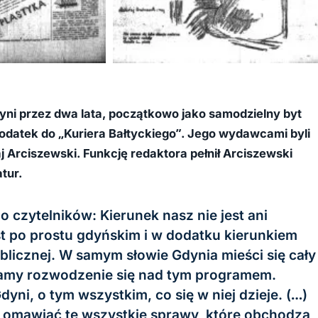
+1
i przez dwa lata, początkowo jako samodzielny byt
odatek do „Kuriera Bałtyckiego”. Jego wydawcami byli
j Arciszewski. Funkcję redaktora pełnił Arciszewski
tur.
 czytelników: Kierunek nasz nie jest ani
st po prostu gdyńskim i w dodatku kierunkiem
blicznej. W samym słowie Gdynia mieści się cały
amy rozwodzenie się nad tym programem.
yni, o tym wszystkim, co się w niej dzieje. (…)
 omawiać te wszystkie sprawy, które obchodzą