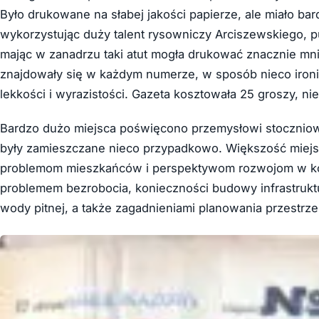
Było drukowane na słabej jakości papierze, ale miało bar
wykorzystując duży talent rysowniczy Arciszewskiego, pub
mając w zanadrzu taki atut mogła drukować znacznie mniej
znajdowały się w każdym numerze, w sposób nieco iron
lekkości i wyrazistości. Gazeta kosztowała 25 groszy, nie
Bardzo dużo miejsca poświęcono przemysłowi stoczniowemu
były zamieszczane nieco przypadkowo. Większość miejs
problemom mieszkańców i perspektywom rozwojom w kon
problemem bezrobocia, konieczności budowy infrastruktu
wody pitnej, a także zagadnieniami planowania przestrzen