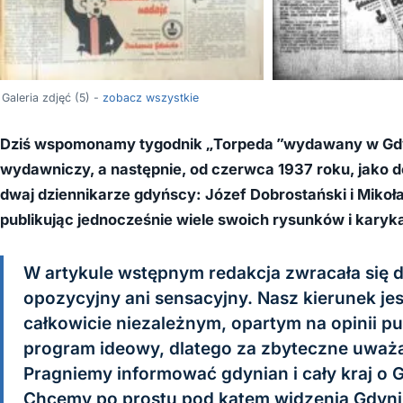
Galeria zdjęć (5) -
zobacz wszystkie
Dziś wspomonamy tygodnik „Torpeda ”wydawany w Gdyn
wydawniczy, a następnie, od czerwca 1937 roku, jako d
dwaj dziennikarze gdyńscy: Józef Dobrostański i Mikoła
publikując jednocześnie wiele swoich rysunków i karyka
W artykule wstępnym redakcja zwracała się do
opozycyjny ani sensacyjny. Nasz kierunek je
całkowicie niezależnym, opartym na opinii pu
program ideowy, dlatego za zbyteczne uważ
Pragniemy informować gdynian i cały kraj o Gd
Chcemy po prostu pod kątem widzenia Gdyni