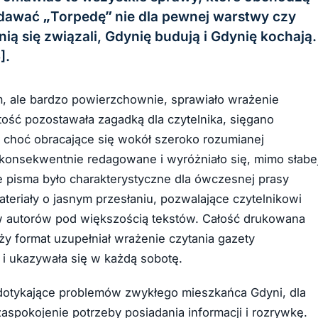
ydawać „Torpedę” nie dla pewnej warstwy czy
nią się związali, Gdynię budują i Gdynię kochają.
].
m, ale bardzo powierzchownie, sprawiało wrażenie
ść pozostawała zagadką dla czytelnika, sięgano
 choć obracające się wokół szeroko rozumianej
o konsekwentnie redagowane i wyróżniało się, mimo słabe
ie pisma było charakterystyczne dla ówczesnej prasy
materiały o jasnym przesłaniu, pozwalające czytelnikowi
ów autorów pod większością tekstów. Całość drukowana
uży format uzupełniał wrażenie czytania gazety
 i ukazywała się w każdą sobotę.
dotykające problemów zwykłego mieszkańca Gdyni, dla
aspokojenie potrzeby posiadania informacji i rozrywkę.