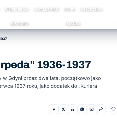
WYNIKI REGAT
KATALOG FIRM
KLUBY
OGŁOSZENIA
HISTORIA
BIZNES
1937
Torpeda” 1936-1937
w Gdyni przez dwa lata, początkowo jako
rwca 1937 roku, jako dodatek do „Kuriera
Do