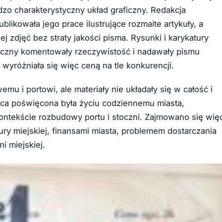
dzo charakterystyczny układ graficzny. Redakcja
likowała jego prace ilustrujące rozmaite artykuły, a
 zdjęć bez straty jakości pisma. Rysunki i karykatury
iczny komentowały rzeczywistość i nadawały pismu
 wyróżniała się więc ceną na tle konkurencji.
 i portowi, ale materiały nie układały się w całość i
ca poświęcona była życiu codziennemu miasta,
tekście rozbudowy portu i stoczni. Zajmowano się wię
ry miejskiej, finansami miasta, problemem dostarczania
i miejskiej.