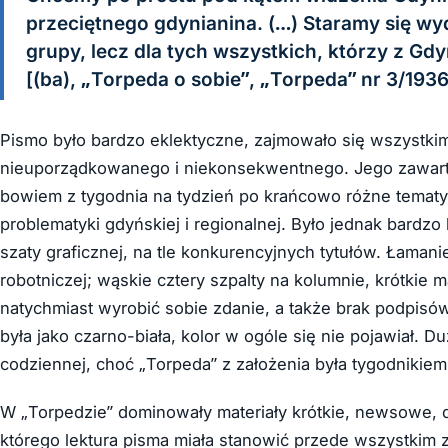
przeciętnego gdynianina. (…) Staramy się w
grupy, lecz dla tych wszystkich, którzy z Gdy
[(ba), „Torpeda o sobie”, „Torpeda” nr 3/1936
Pismo było bardzo eklektyczne, zajmowało się wszystki
nieuporządkowanego i niekonsekwentnego. Jego zawarto
bowiem z tygodnia na tydzień po krańcowo różne tematy
problematyki gdyńskiej i regionalnej. Było jednak bardz
szaty graficznej, na tle konkurencyjnych tytułów. Łaman
robotniczej; wąskie cztery szpalty na kolumnie, krótkie 
natychmiast wyrobić sobie zdanie, a także brak podpis
była jako czarno-biała, kolor w ogóle się nie pojawiał. D
codziennej, choć „Torpeda” z założenia była tygodnikiem
W „Torpedzie” dominowały materiały krótkie, newsowe, 
którego lektura pisma miała stanowić przede wszystkim z