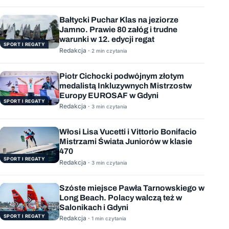
Bałtycki Puchar Klas na jeziorze
Jamno. Prawie 80 załóg i trudne
warunki w 12. edycji regat
SPORT I REGATY
Redakcja ·
2 min czytania
Piotr Cichocki podwójnym złotym
medalistą Inkluzywnych Mistrzostw
Europy EUROSAF w Gdyni
SPORT I REGATY
Redakcja ·
3 min czytania
Włosi Lisa Vucetti i Vittorio Bonifacio
Mistrzami Świata Juniorów w klasie
470
SPORT I REGATY
Redakcja ·
3 min czytania
Szóste miejsce Pawła Tarnowskiego w
Long Beach. Polacy walczą też w
Salonikach i Gdyni
SPORT I REGATY
Redakcja ·
1 min czytania