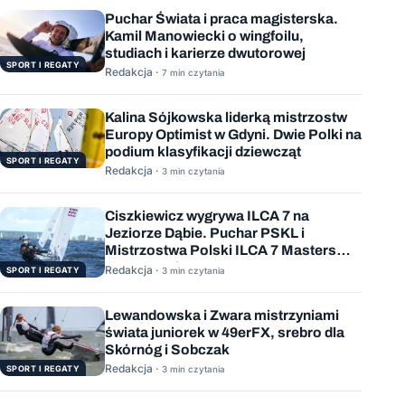
Puchar Świata i praca magisterska.
Kamil Manowiecki o wingfoilu,
studiach i karierze dwutorowej
SPORT I REGATY
Redakcja ·
7 min czytania
Kalina Sójkowska liderką mistrzostw
Europy Optimist w Gdyni. Dwie Polki na
podium klasyfikacji dziewcząt
SPORT I REGATY
Redakcja ·
3 min czytania
Ciszkiewicz wygrywa ILCA 7 na
Jeziorze Dąbie. Puchar PSKL i
Mistrzostwa Polski ILCA 7 Masters
rozstrzygnięte
Redakcja ·
SPORT I REGATY
3 min czytania
Lewandowska i Zwara mistrzyniami
świata juniorek w 49erFX, srebro dla
Skórnóg i Sobczak
Redakcja ·
SPORT I REGATY
3 min czytania