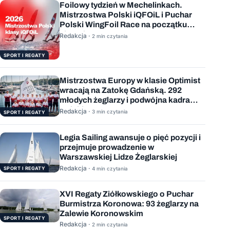
Foilowy tydzień w Mechelinkach.
Mistrzostwa Polski iQFOiL i Puchar
Polski WingFoil Race na początku
sierpnia
Redakcja ·
2 min czytania
SPORT I REGATY
Mistrzostwa Europy w klasie Optimist
wracają na Zatokę Gdańską. 292
młodych żeglarzy i podwójna kadra
Polski
Redakcja ·
3 min czytania
SPORT I REGATY
Legia Sailing awansuje o pięć pozycji i
przejmuje prowadzenie w
Warszawskiej Lidze Żeglarskiej
Redakcja ·
SPORT I REGATY
4 min czytania
XVI Regaty Ziółkowskiego o Puchar
Burmistrza Koronowa: 93 żeglarzy na
Zalewie Koronowskim
SPORT I REGATY
Redakcja ·
2 min czytania