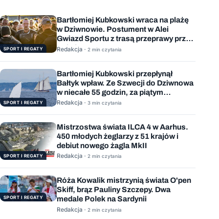
Bartłomiej Kubkowski wraca na plażę
w Dziwnowie. Postument w Alei
Gwiazd Sportu z trasą przeprawy przez
Bałtyk
Redakcja ·
SPORT I REGATY
2 min czytania
Bartłomiej Kubkowski przepłynął
Bałtyk wpław. Ze Szwecji do Dziwnowa
w niecałe 55 godzin, za piątym
podejściem
Redakcja ·
SPORT I REGATY
3 min czytania
Mistrzostwa świata ILCA 4 w Aarhus.
450 młodych żeglarzy z 51 krajów i
debiut nowego żagla MkII
Redakcja ·
SPORT I REGATY
2 min czytania
Róża Kowalik mistrzynią świata O'pen
Skiff, brąz Pauliny Szczepy. Dwa
SPORT I REGATY
medale Polek na Sardynii
Redakcja ·
2 min czytania