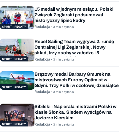
15 medali w jednym miesiącu. Polski
Związek Żeglarski podsumował
historyczny lipiec kadry
Redakcja ·
SPORT I REGATY
3 min czytania
Rebel Sailing Team wygrywa 2. rundę
Centralnej Ligi Żeglarskiej. Nowy
skład, trzy osoby w załodze i 5
wygranych wyścigów
Redakcja ·
SPORT I REGATY
3 min czytania
Brązowy medal Barbary Gmurek na
mistrzostwach Europy Optimist w
Gdyni. Trzy Polki w czołowej dziesiątce
SPORT I REGATY
Redakcja ·
3 min czytania
Sibilski i Napierała mistrzami Polski w
klasie Słonka. Siedem wyścigów na
Jeziorze Kierskim
Redakcja ·
SPORT I REGATY
3 min czytania