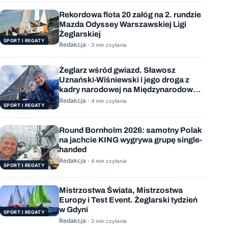
Rekordowa flota 20 załóg na 2. rundzie
Mazda Odyssey Warszawskiej Ligi
Żeglarskiej
SPORT I REGATY
Redakcja ·
3 min czytania
Żeglarz wśród gwiazd. Sławosz
Uznański-Wiśniewski i jego droga z
kadry narodowej na Międzynarodową
Stację Kosmiczną
Redakcja ·
4 min czytania
SPORT I REGATY
Round Bornholm 2026: samotny Polak
na jachcie KING wygrywa grupę single-
handed
Redakcja ·
4 min czytania
SPORT I REGATY
Mistrzostwa Świata, Mistrzostwa
Europy i Test Event. Żeglarski tydzień
w Gdyni
SPORT I REGATY
Redakcja ·
3 min czytania