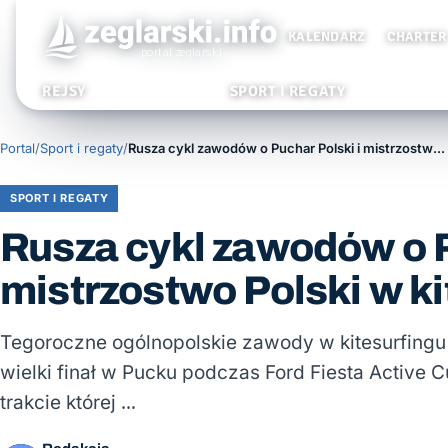
KALENDARZ
CHARTER
REJSY
SPORT I REGATY
Portal
/
Sport i regaty
/
Rusza cykl zawodów o Puchar Polski i mistrzostwo Polski w kitesurfingu
SPORT I REGATY
Rusza cykl zawodów o P
mistrzostwo Polski w ki
Tegoroczne ogólnopolskie zawody w kitesurfing
wielki finał w Pucku podczas Ford Fiesta Active 
trakcie której …