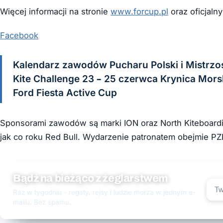
Więcej informacji na stronie
www.forcup.pl
oraz oficjalny
Facebook
Kalendarz zawodów Pucharu Polski i Mistrzos
Kite Challenge 23 – 25 czerwca Krynica Morsk
Ford Fiesta Active Cup
Sponsorami zawodów są marki ION oraz North Kiteboardi
jak co roku Red Bull. Wydarzenie patronatem obejmie PZK
Bądź na bieżąco z żeglarstwem
Raz w tygodniu - regaty, rejsy i ludzie morza w jednym e-
mailu. Bez spamu.