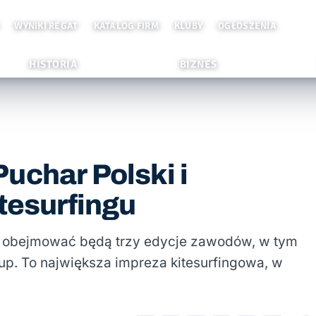
WYNIKI REGAT
KATALOG FIRM
KLUBY
OGŁOSZENIA
HISTORIA
BIZNES
uchar Polski i
tesurfingu
u obejmować będą trzy edycje zawodów, w tym
Cup. To największa impreza kitesurfingowa, w