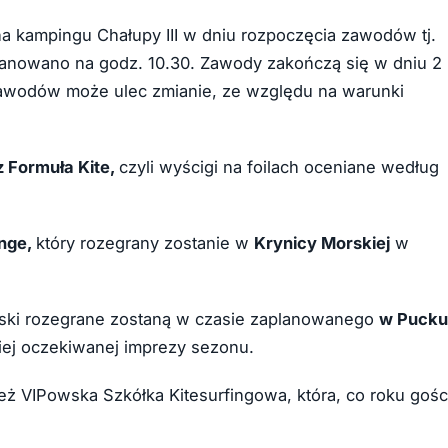
a kampingu Chałupy III w dniu rozpoczęcia zawodów tj.
planowano na godz. 10.30. Zawody zakończą się w dniu 2
zawodów może ulec zmianie, ze względu na warunki
z Formuła Kite,
czyli wyścigi na foilach oceniane według
enge,
który rozegrany zostanie w
Krynicy Morskiej
w
ski rozegrane zostaną w czasie zaplanowanego
w Pucku
iej oczekiwanej imprezy sezonu.
 VIPowska Szkółka Kitesurfingowa, która, co roku gośc