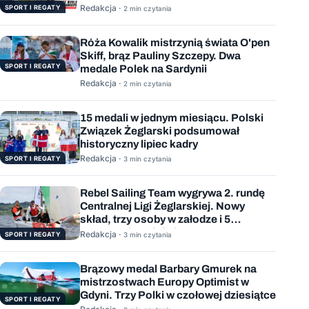
Redakcja ·
SPORT I REGATY
2 min czytania
Róża Kowalik mistrzynią świata O'pen
Skiff, brąz Pauliny Szczepy. Dwa
SPORT I REGATY
medale Polek na Sardynii
Redakcja ·
2 min czytania
15 medali w jednym miesiącu. Polski
Związek Żeglarski podsumował
historyczny lipiec kadry
Redakcja ·
SPORT I REGATY
3 min czytania
Rebel Sailing Team wygrywa 2. rundę
Centralnej Ligi Żeglarskiej. Nowy
skład, trzy osoby w załodze i 5
wygranych wyścigów
Redakcja ·
SPORT I REGATY
3 min czytania
Brązowy medal Barbary Gmurek na
mistrzostwach Europy Optimist w
Gdyni. Trzy Polki w czołowej dziesiątce
SPORT I REGATY