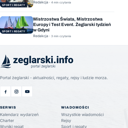
Redakcja ·
4 min czytania
SPORT I REGATY
Mistrzostwa Świata, Mistrzostwa
Europy i Test Event. Żeglarski tydzień
w Gdyni
SPORT I REGATY
Redakcja ·
3 min czytania
Portal żeglarski - aktualności, regaty, rejsy i ludzie morza.
SERWIS
WIADOMOŚCI
Kalendarz wydarzeń
Wszystkie wiadomości
Charter
Rejsy
Wyniki regat
Sport i regaty