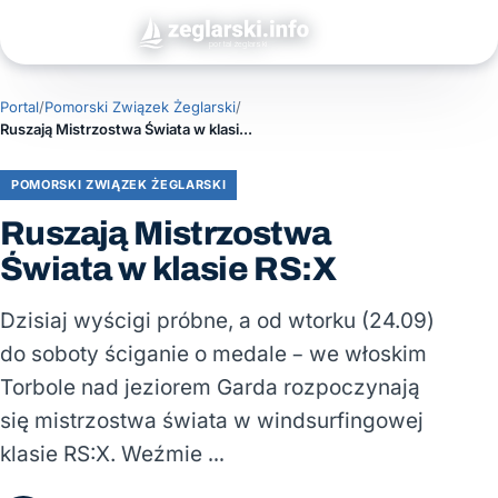
Portal
/
Pomorski Związek Żeglarski
/
Ruszają Mistrzostwa Świata w klasie RS:X
POMORSKI ZWIĄZEK ŻEGLARSKI
Ruszają Mistrzostwa
Świata w klasie RS:X
Dzisiaj wyścigi próbne, a od wtorku (24.09)
do soboty ściganie o medale – we włoskim
Torbole nad jeziorem Garda rozpoczynają
się mistrzostwa świata w windsurfingowej
klasie RS:X. Weźmie …