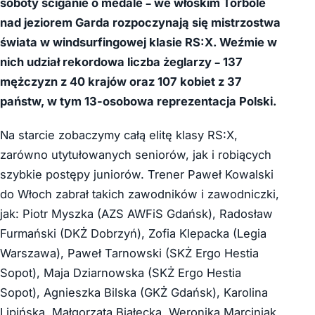
soboty ściganie o medale – we włoskim Torbole
nad jeziorem Garda rozpoczynają się mistrzostwa
świata w windsurfingowej klasie RS:X. Weźmie w
nich udział rekordowa liczba żeglarzy – 137
mężczyzn z 40 krajów oraz 107 kobiet z 37
państw, w tym 13-osobowa reprezentacja Polski.
Na starcie zobaczymy całą elitę klasy RS:X,
zarówno utytułowanych seniorów, jak i robiących
szybkie postępy juniorów. Trener Paweł Kowalski
do Włoch zabrał takich zawodników i zawodniczki,
jak: Piotr Myszka (AZS AWFiS Gdańsk), Radosław
Furmański (DKŻ Dobrzyń), Zofia Klepacka (Legia
Warszawa), Paweł Tarnowski (SKŻ Ergo Hestia
Sopot), Maja Dziarnowska (SKŻ Ergo Hestia
Sopot), Agnieszka Bilska (GKŻ Gdańsk), Karolina
Lipińska, Małgorzata Białecka, Weronika Marciniak,