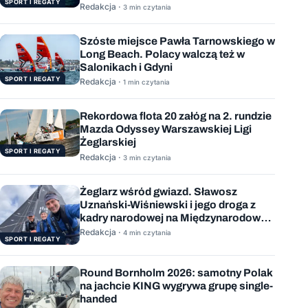
SPORT I REGATY
Redakcja ·
3 min czytania
Szóste miejsce Pawła Tarnowskiego w
Long Beach. Polacy walczą też w
Salonikach i Gdyni
SPORT I REGATY
Redakcja ·
1 min czytania
Rekordowa flota 20 załóg na 2. rundzie
Mazda Odyssey Warszawskiej Ligi
Żeglarskiej
SPORT I REGATY
Redakcja ·
3 min czytania
Żeglarz wśród gwiazd. Sławosz
Uznański-Wiśniewski i jego droga z
kadry narodowej na Międzynarodową
Stację Kosmiczną
Redakcja ·
4 min czytania
SPORT I REGATY
Round Bornholm 2026: samotny Polak
na jachcie KING wygrywa grupę single-
handed