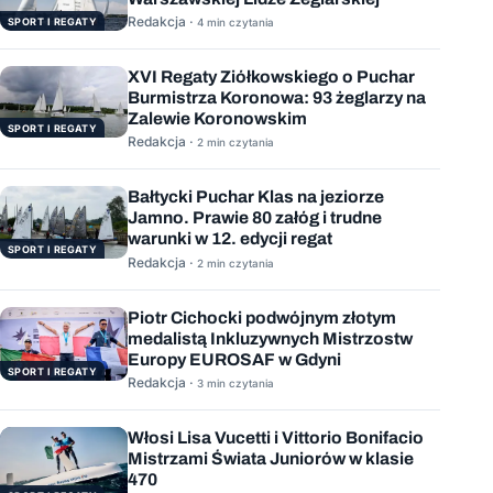
Redakcja ·
SPORT I REGATY
4 min czytania
XVI Regaty Ziółkowskiego o Puchar
Burmistrza Koronowa: 93 żeglarzy na
Zalewie Koronowskim
SPORT I REGATY
Redakcja ·
2 min czytania
Bałtycki Puchar Klas na jeziorze
Jamno. Prawie 80 załóg i trudne
warunki w 12. edycji regat
SPORT I REGATY
Redakcja ·
2 min czytania
Piotr Cichocki podwójnym złotym
medalistą Inkluzywnych Mistrzostw
Europy EUROSAF w Gdyni
SPORT I REGATY
Redakcja ·
3 min czytania
Włosi Lisa Vucetti i Vittorio Bonifacio
Mistrzami Świata Juniorów w klasie
470