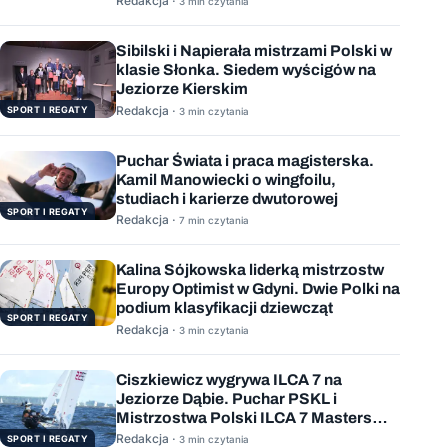
Redakcja ·
3 min czytania
Sibilski i Napierała mistrzami Polski w
klasie Słonka. Siedem wyścigów na
Jeziorze Kierskim
Redakcja ·
SPORT I REGATY
3 min czytania
Puchar Świata i praca magisterska.
Kamil Manowiecki o wingfoilu,
studiach i karierze dwutorowej
SPORT I REGATY
Redakcja ·
7 min czytania
Kalina Sójkowska liderką mistrzostw
Europy Optimist w Gdyni. Dwie Polki na
podium klasyfikacji dziewcząt
SPORT I REGATY
Redakcja ·
3 min czytania
Ciszkiewicz wygrywa ILCA 7 na
Jeziorze Dąbie. Puchar PSKL i
Mistrzostwa Polski ILCA 7 Masters
rozstrzygnięte
Redakcja ·
SPORT I REGATY
3 min czytania