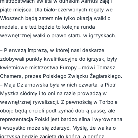
mistrzostwach świata w duńskim Aarhus zajęli
piąte miejsca. Dla biało-czerwonych regaty we
Włoszech będą zatem nie tylko okazją walki o
medale, ale też będzie to kolejna runda
wewnętrznej walki o prawo startu w igrzyskach.
– Pierwszą imprezą, w której nasi deskarze
zdobywali punkty kwalifikacyjne do igrzysk, były
kwietniowe mistrzostwa Europy
–
mówi Tomasz
Chamera, prezes Polskiego Związku Żeglarskiego.
– Maja Dziarnowska była w nich czwarta, a Piotr
Myszka siódmy i to oni na razie prowadzą w
wewnętrznej rywalizacji. Z pewnością w Torbole
oboje będą chcieli podtrzymać dobrą passę, ale
reprezentacja Polski jest bardzo silna i wyrównana
i wszystko może się zdarzyć. Myślę, że walka o
igrzyska będzie zacięta do końca, a oprócz