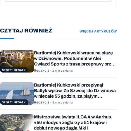
CZYTAJ RÓWNIEŻ
WIĘCEJ ARTYKUŁÓW
Bartłomiej Kubkowski wraca na plażę
w Dziwnowie. Postument w Alei
Gwiazd Sportu z trasą przeprawy przez
Bałtyk
Redakcja ·
SPORT I REGATY
2 min czytania
Bartłomiej Kubkowski przepłynął
Bałtyk wpław. Ze Szwecji do Dziwnowa
w niecałe 55 godzin, za piątym
podejściem
Redakcja ·
SPORT I REGATY
3 min czytania
Mistrzostwa świata ILCA 4 w Aarhus.
450 młodych żeglarzy z 51 krajów i
debiut nowego żagla MkII