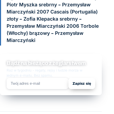
Piotr Myszka srebrny – Przemysław
Miarczyński 2007 Cascais (Portugalia)
złoty – Zofia Klepacka srebrny –
Przemysław Miarczyński 2006 Torbole
(Włochy) brązowy – Przemysław
Miarczyński
Bądź na bieżąco z żeglarstwem
Raz w tygodniu - regaty, rejsy i ludzie morza w
jednym e-mailu. Bez spamu.
Zapisz się