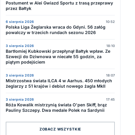
Postument w Alei Gwiazd Sportu z trasą przeprawy
przez Bałtyk
6 sierpnia 2026
10:52
Polska Liga Żeglarska wraca do Gdyni. 56 załóg
powalczy w trzecich rundach sezonu 2026
3 sierpnia 2026
18:10
Bartłomiej Kubkowski przepłynął Bałtyk wpław. Ze
Szwecji do Dziwnowa w niecałe 55 godzin, za
piątym podejściem
3 sierpnia 2026
18:07
Mistrzostwa świata ILCA 4 w Aarhus. 450 młodych
żeglarzy z 51 krajów i debiut nowego żagla MkII
3 sierpnia 2026
17:45
Róża Kowalik mistrzynią świata O'pen Skiff, brąz
Pauliny Szczepy. Dwa medale Polek na Sardynii
ZOBACZ WSZYSTKIE