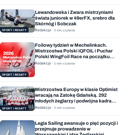
Lewandowska i Zwara mistrzyniami
świata juniorek w 49erFX, srebro dla
Skórnóg i Sobczak
Redakcja ·
SPORT I REGATY
3 min czytania
Foilowy tydzień w Mechelinkach.
Mistrzostwa Polski iQFOiL i Puchar
Polski WingFoil Race na początku
sierpnia
Redakcja ·
2 min czytania
SPORT I REGATY
Mistrzostwa Europy w klasie Optimist
wracają na Zatokę Gdańską. 292
młodych żeglarzy i podwójna kadra
Polski
Redakcja ·
3 min czytania
SPORT I REGATY
Legia Sailing awansuje o pięć pozycji i
przejmuje prowadzenie w
Warszawskiej Lidze Żeglarskiej