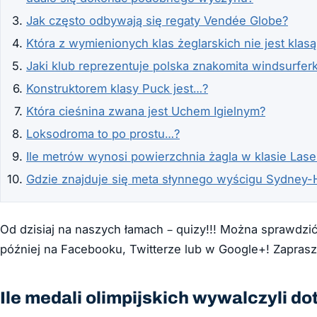
Jak często odbywają się regaty Vendée Globe?
Która z wymienionych klas żeglarskich nie jest klasą
Jaki klub reprezentuje polska znakomita windsurfer
Konstruktorem klasy Puck jest…?
Która cieśnina zwana jest Uchem Igielnym?
Loksodroma to po prostu…?
Ile metrów wynosi powierzchnia żagla w klasie Lase
Gdzie znajduje się meta słynnego wyścigu Sydney-
Od dzisiaj na naszych łamach – quizy!!! Można sprawdzić
później na Facebooku, Twitterze lub w Google+! Zapras
Ile medali olimpijskich wywalczyli d