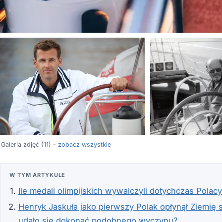
Galeria zdjęć (11) -
zobacz wszystkie
W TYM ARTYKULE
Ile medali olimpijskich wywalczyli dotychczas Polac
Henryk Jaskuła jako pierwszy Polak opłynął Ziemię 
udało się dokonać podobnego wyczynu?