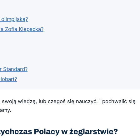
 olimpijską?
ka Zofia Klepacka?
r Standard?
Hobart?
 swoją wiedzę, lub czegoś się nauczyć. I pochwalić się
zamy.
otychczas Polacy w żeglarstwie?