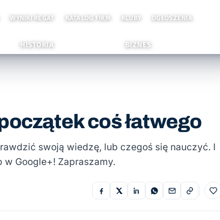
WYNIKI REGAT
KATALOG FIRM
KLUBY
OGŁOSZENIA
HISTORIA
BIZNES
 początek coś łatwego
prawdzić swoją wiedzę, lub czegoś się nauczyć. I
ub w Google+! Zapraszamy.
Do