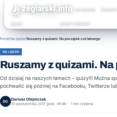
KALENDARZ
CHARTER
REJSY
SPORT I REGATY
Portal
/
Na lądzie
/
Ruszamy z quizami. Na początek coś łatwego
NA LĄDZIE
Ruszamy z quizami. Na
Od dzisiaj na naszych łamach – quizy!!! Można s
pochwalić się później na Facebooku, Twitterze l
Dariusz Olejniczak
DO
20 października 2017, godz. 09:46
·
1 min czytania