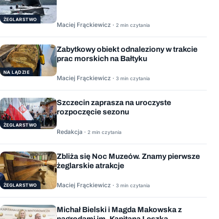
ŻEGLARSTWO
Maciej Frąckiewicz ·
2 min czytania
Zabytkowy obiekt odnaleziony w trakcie
prac morskich na Bałtyku
NA LĄDZIE
Maciej Frąckiewicz ·
3 min czytania
Szczecin zaprasza na uroczyste
rozpoczęcie sezonu
ŻEGLARSTWO
Redakcja ·
2 min czytania
Zbliża się Noc Muzeów. Znamy pierwsze
żeglarskie atrakcje
Maciej Frąckiewicz ·
ŻEGLARSTWO
3 min czytania
Michał Bielski i Magda Makowska z
nagrodami im. Kapitana Leszka