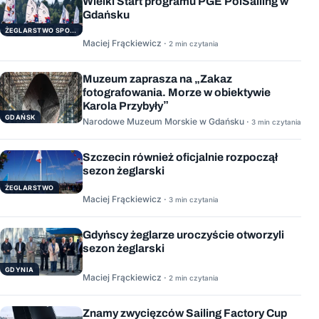
Wielki Start programu PGE PolSailing w
Gdańsku
ŻEGLARSTWO SPORTOWE
Maciej Frąckiewicz ·
2 min czytania
Muzeum zaprasza na „Zakaz
fotografowania. Morze w obiektywie
Karola Przybyły”
GDAŃSK
Narodowe Muzeum Morskie w Gdańsku ·
3 min czytania
Szczecin również oficjalnie rozpoczął
sezon żeglarski
ŻEGLARSTWO
Maciej Frąckiewicz ·
3 min czytania
Gdyńscy żeglarze uroczyście otworzyli
sezon żeglarski
GDYNIA
Maciej Frąckiewicz ·
2 min czytania
Znamy zwycięzców Sailing Factory Cup