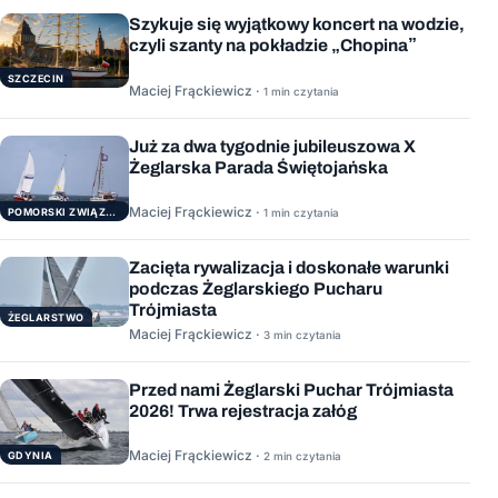
Szykuje się wyjątkowy koncert na wodzie,
czyli szanty na pokładzie „Chopina”
SZCZECIN
Maciej Frąckiewicz ·
1 min czytania
Już za dwa tygodnie jubileuszowa X
Żeglarska Parada Świętojańska
Maciej Frąckiewicz ·
POMORSKI ZWIĄZEK ŻEGLARSKI
1 min czytania
Zacięta rywalizacja i doskonałe warunki
podczas Żeglarskiego Pucharu
Trójmiasta
ŻEGLARSTWO
Maciej Frąckiewicz ·
3 min czytania
Przed nami Żeglarski Puchar Trójmiasta
2026! Trwa rejestracja załóg
Maciej Frąckiewicz ·
GDYNIA
2 min czytania