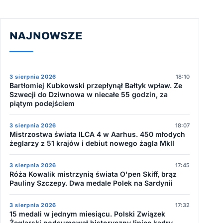
NAJNOWSZE
3 sierpnia 2026
18:10
Bartłomiej Kubkowski przepłynął Bałtyk wpław. Ze
Szwecji do Dziwnowa w niecałe 55 godzin, za
piątym podejściem
3 sierpnia 2026
18:07
Mistrzostwa świata ILCA 4 w Aarhus. 450 młodych
żeglarzy z 51 krajów i debiut nowego żagla MkII
3 sierpnia 2026
17:45
Róża Kowalik mistrzynią świata O'pen Skiff, brąz
Pauliny Szczepy. Dwa medale Polek na Sardynii
3 sierpnia 2026
17:32
15 medali w jednym miesiącu. Polski Związek
Żeglarski podsumował historyczny lipiec kadry