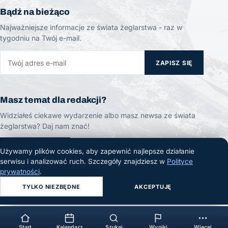
Bądź na bieżąco
Najważniejsze informacje ze świata żeglarstwa - raz w
tygodniu na Twój e-mail.
ZAPISZ SIĘ
Masz temat dla redakcji?
Widziałeś ciekawe wydarzenie albo masz newsa ze świata
żeglarstwa? Daj nam znać!
ZGŁOŚ TEMAT
Używamy plików cookies, aby zapewnić najlepsze działanie
serwisu i analizować ruch. Szczegóły znajdziesz w
Polityce
prywatności
.
TYLKO NIEZBĘDNE
AKCEPTUJĘ
© 2026 Żeglarski.info. Wszelkie prawa zastrzeżone.
Start
Kalendarz
Szukaj
Wyniki
Więcej