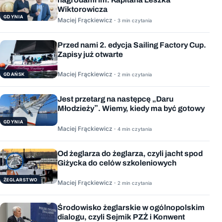
Wiktorowicza
GDYNIA
Maciej Frąckiewicz ·
3 min czytania
Przed nami 2. edycja Sailing Factory Cup.
Zapisy już otwarte
Maciej Frąckiewicz ·
GDAŃSK
2 min czytania
Jest przetarg na następcę „Daru
Młodzieży”. Wiemy, kiedy ma być gotowy
GDYNIA
Maciej Frąckiewicz ·
4 min czytania
Od żeglarza do żeglarza, czyli jacht spod
Giżycka do celów szkoleniowych
ŻEGLARSTWO
Maciej Frąckiewicz ·
2 min czytania
Środowisko żeglarskie w ogólnopolskim
dialogu, czyli Sejmik PZŻ i Konwent