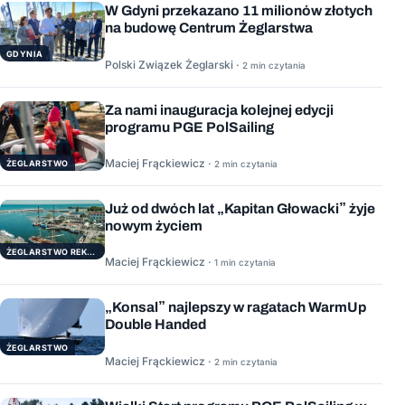
W Gdyni przekazano 11 milionów złotych
na budowę Centrum Żeglarstwa
GDYNIA
Polski Związek Żeglarski ·
2 min czytania
Za nami inauguracja kolejnej edycji
programu PGE PolSailing
Maciej Frąckiewicz ·
ŻEGLARSTWO
2 min czytania
Już od dwóch lat „Kapitan Głowacki” żyje
nowym życiem
ŻEGLARSTWO REKERACYJNE
Maciej Frąckiewicz ·
1 min czytania
„Konsal” najlepszy w ragatach WarmUp
Double Handed
ŻEGLARSTWO
Maciej Frąckiewicz ·
2 min czytania