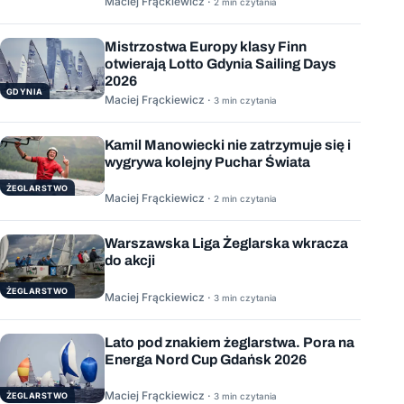
Maciej Frąckiewicz ·
2 min czytania
Mistrzostwa Europy klasy Finn
otwierają Lotto Gdynia Sailing Days
2026
GDYNIA
Maciej Frąckiewicz ·
3 min czytania
Kamil Manowiecki nie zatrzymuje się i
wygrywa kolejny Puchar Świata
ŻEGLARSTWO
Maciej Frąckiewicz ·
2 min czytania
Warszawska Liga Żeglarska wkracza
do akcji
ŻEGLARSTWO
Maciej Frąckiewicz ·
3 min czytania
Lato pod znakiem żeglarstwa. Pora na
Energa Nord Cup Gdańsk 2026
Maciej Frąckiewicz ·
ŻEGLARSTWO
3 min czytania