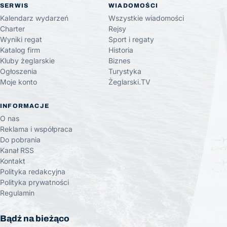
SERWIS
WIADOMOŚCI
Kalendarz wydarzeń
Wszystkie wiadomości
Charter
Rejsy
Wyniki regat
Sport i regaty
Katalog firm
Historia
Kluby żeglarskie
Biznes
Ogłoszenia
Turystyka
Moje konto
Żeglarski.TV
INFORMACJE
O nas
Reklama i współpraca
Do pobrania
Kanał RSS
Kontakt
Polityka redakcyjna
Polityka prywatności
Regulamin
Bądź na bieżąco