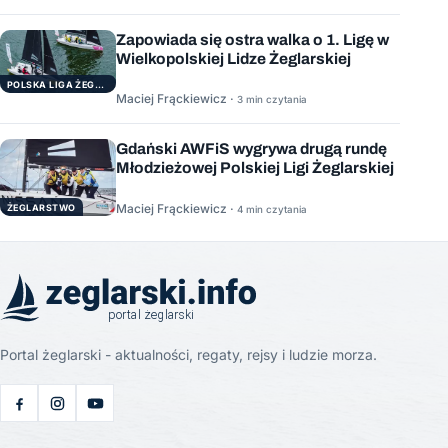
Zapowiada się ostra walka o 1. Ligę w
Wielkopolskiej Lidze Żeglarskiej
POLSKA LIGA ŻEGLARSKA
Maciej Frąckiewicz ·
3 min czytania
Gdański AWFiS wygrywa drugą rundę
Młodzieżowej Polskiej Ligi Żeglarskiej
Maciej Frąckiewicz ·
ŻEGLARSTWO
4 min czytania
Portal żeglarski - aktualności, regaty, rejsy i ludzie morza.