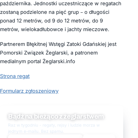
października. Jednostki uczestniczące w regatach
zostaną podzielone na pięć grup – o długości
ponad 12 metrów, od 9 do 12 metrów, do 9
metrów, wielokadłubowce i jachty mieczowe.
Partnerem Błękitnej Wstęgi Zatoki Gdańskiej jest
Pomorski Związek Żeglarski, a patronem
medialnym portal Żeglarski.info
Strona regat
Formularz zgłoszeniowy
Bądź na bieżąco z żeglarstwem
Raz w tygodniu - regaty, rejsy i ludzie morza w
jednym e-mailu. Bez spamu.