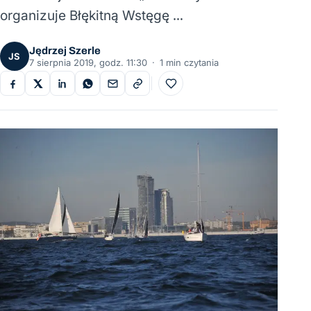
organizuje Błękitną Wstęgę …
Jędrzej Szerle
JS
7 sierpnia 2019, godz. 11:30
·
1 min czytania
Do ulubionych