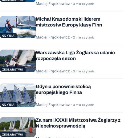
Maciej Frąckiewicz ·
3 min czytania
Michał Krasodomski liderem
mistrzostw Europy klasy Finn
GDYNIA
Maciej Frąckiewicz ·
2 min czytania
Warszawska Liga Żeglarska udanie
rozpoczęła sezon
ŻEGLARSTWO
Maciej Frąckiewicz ·
3 min czytania
Gdynia ponownie stolicą
europejskiego Finna
Maciej Frąckiewicz ·
GDYNIA
3 min czytania
Za nami XXXII Mistrzostwa Żeglarzy z
Niepełnosprawnością
ŻEGLARSTWO