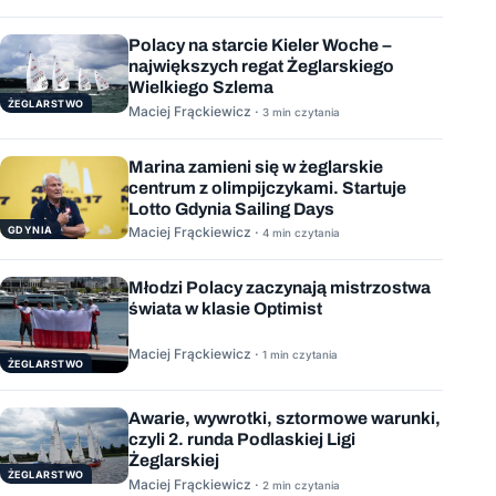
Polacy na starcie Kieler Woche –
największych regat Żeglarskiego
Wielkiego Szlema
ŻEGLARSTWO
Maciej Frąckiewicz ·
3 min czytania
Marina zamieni się w żeglarskie
centrum z olimpijczykami. Startuje
Lotto Gdynia Sailing Days
GDYNIA
Maciej Frąckiewicz ·
4 min czytania
Młodzi Polacy zaczynają mistrzostwa
świata w klasie Optimist
Maciej Frąckiewicz ·
1 min czytania
ŻEGLARSTWO
Awarie, wywrotki, sztormowe warunki,
czyli 2. runda Podlaskiej Ligi
Żeglarskiej
ŻEGLARSTWO
Maciej Frąckiewicz ·
2 min czytania