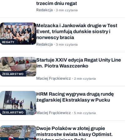
trzecim dniu regat
Redakcja ·
3 min czytania
Melzacka i Jankowiak drugie w Test
Event, triumfują duńskie siostry i
norwescy bracia
REGATY
Redakcja ·
3 min czytania
Startuje XXIV edycja Regat Unity Line
im. Piotra Waszczenko
ŻEGLARSTWO
Maciej Frąckiewicz ·
2 min czytania
HRM Racing wygrywa drugą rundę
żeglarskiej Ekstraklasy w Pucku
Maciej Frąckiewicz ·
ŻEGLARSTWO
5 min czytania
Dwoje Polaków w złotej grupie
mistrzostw świata klasy Optimist.