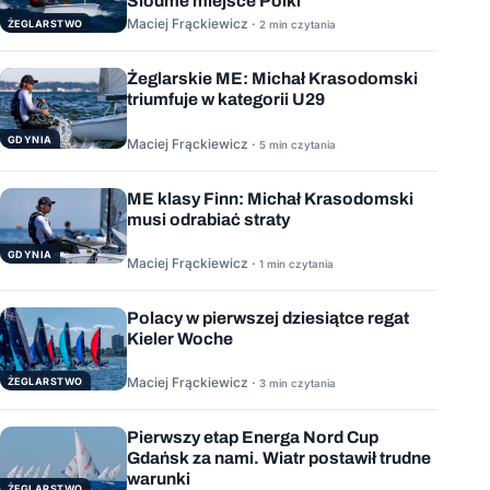
Siódme miejsce Polki
Maciej Frąckiewicz ·
ŻEGLARSTWO
2 min czytania
Żeglarskie ME: Michał Krasodomski
triumfuje w kategorii U29
GDYNIA
Maciej Frąckiewicz ·
5 min czytania
ME klasy Finn: Michał Krasodomski
musi odrabiać straty
GDYNIA
Maciej Frąckiewicz ·
1 min czytania
Polacy w pierwszej dziesiątce regat
Kieler Woche
Maciej Frąckiewicz ·
ŻEGLARSTWO
3 min czytania
Pierwszy etap Energa Nord Cup
Gdańsk za nami. Wiatr postawił trudne
warunki
ŻEGLARSTWO