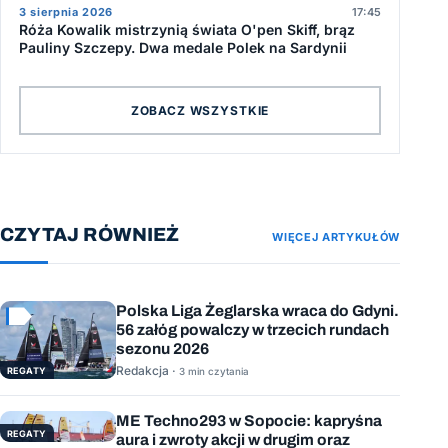
3 sierpnia 2026
17:45
Róża Kowalik mistrzynią świata O'pen Skiff, brąz
Pauliny Szczepy. Dwa medale Polek na Sardynii
ZOBACZ WSZYSTKIE
CZYTAJ RÓWNIEŻ
WIĘCEJ ARTYKUŁÓW
Polska Liga Żeglarska wraca do Gdyni.
56 załóg powalczy w trzecich rundach
sezonu 2026
Redakcja ·
REGATY
3 min czytania
ME Techno293 w Sopocie: kapryśna
REGATY
aura i zwroty akcji w drugim oraz