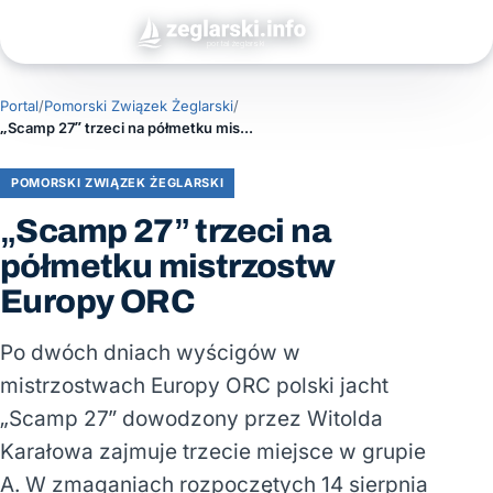
Portal
/
Pomorski Związek Żeglarski
/
„Scamp 27” trzeci na półmetku mistrzostw Europy ORC
POMORSKI ZWIĄZEK ŻEGLARSKI
„Scamp 27” trzeci na
półmetku mistrzostw
Europy ORC
Po dwóch dniach wyścigów w
mistrzostwach Europy ORC polski jacht
„Scamp 27” dowodzony przez Witolda
Karałowa zajmuje trzecie miejsce w grupie
A. W zmaganiach rozpoczętych 14 sierpnia