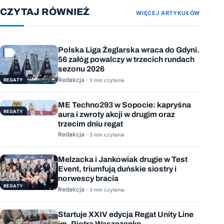
CZYTAJ RÓWNIEŻ
WIĘCEJ ARTYKUŁÓW
Polska Liga Żeglarska wraca do Gdyni.
56 załóg powalczy w trzecich rundach
sezonu 2026
Redakcja ·
REGATY
3 min czytania
ME Techno293 w Sopocie: kapryśna
REGATY
aura i zwroty akcji w drugim oraz
trzecim dniu regat
Redakcja ·
3 min czytania
Melzacka i Jankowiak drugie w Test
Event, triumfują duńskie siostry i
norwescy bracia
REGATY
Redakcja ·
3 min czytania
Startuje XXIV edycja Regat Unity Line
im. Piotra Waszczenko