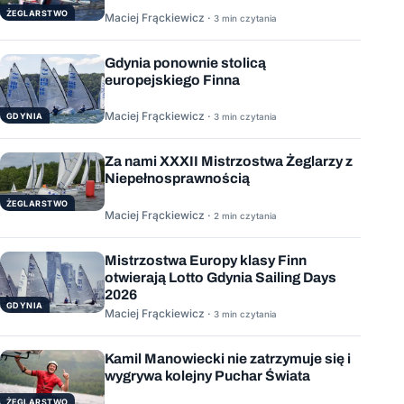
ŻEGLARSTWO
Maciej Frąckiewicz ·
3 min czytania
Gdynia ponownie stolicą
europejskiego Finna
Maciej Frąckiewicz ·
GDYNIA
3 min czytania
Za nami XXXII Mistrzostwa Żeglarzy z
Niepełnosprawnością
ŻEGLARSTWO
Maciej Frąckiewicz ·
2 min czytania
Mistrzostwa Europy klasy Finn
otwierają Lotto Gdynia Sailing Days
2026
GDYNIA
Maciej Frąckiewicz ·
3 min czytania
Kamil Manowiecki nie zatrzymuje się i
wygrywa kolejny Puchar Świata
ŻEGLARSTWO