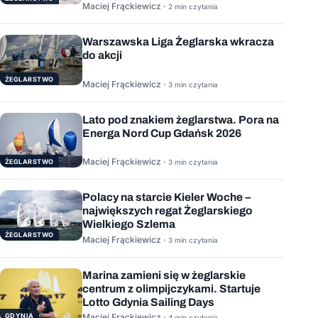
Maciej Frąckiewicz ·
2 min czytania
Warszawska Liga Żeglarska wkracza
do akcji
ŻEGLARSTWO
Maciej Frąckiewicz ·
3 min czytania
Lato pod znakiem żeglarstwa. Pora na
Energa Nord Cup Gdańsk 2026
Maciej Frąckiewicz ·
ŻEGLARSTWO
3 min czytania
Polacy na starcie Kieler Woche –
największych regat Żeglarskiego
Wielkiego Szlema
ŻEGLARSTWO
Maciej Frąckiewicz ·
3 min czytania
Marina zamieni się w żeglarskie
centrum z olimpijczykami. Startuje
Lotto Gdynia Sailing Days
GDYNIA
Maciej Frąckiewicz ·
4 min czytania