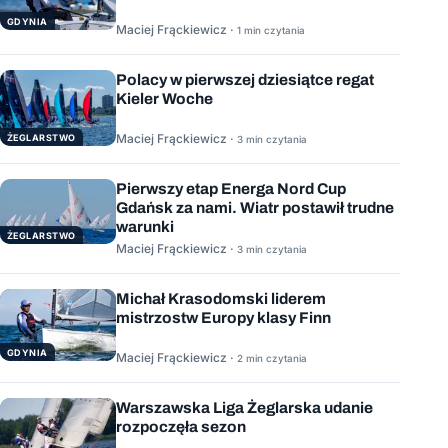
GDYNIA
Maciej Frąckiewicz ·
1 min czytania
Polacy w pierwszej dziesiątce regat
Kieler Woche
Maciej Frąckiewicz ·
ŻEGLARSTWO
3 min czytania
Pierwszy etap Energa Nord Cup
Gdańsk za nami. Wiatr postawił trudne
warunki
ŻEGLARSTWO
Maciej Frąckiewicz ·
3 min czytania
Michał Krasodomski liderem
mistrzostw Europy klasy Finn
GDYNIA
Maciej Frąckiewicz ·
2 min czytania
Warszawska Liga Żeglarska udanie
rozpoczęła sezon