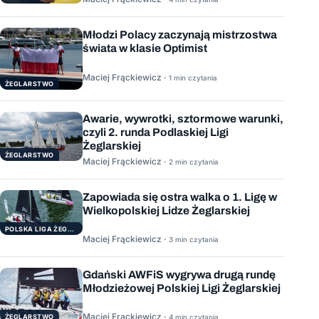
Młodzi Polacy zaczynają mistrzostwa
świata w klasie Optimist
Maciej Frąckiewicz ·
1 min czytania
ŻEGLARSTWO
Awarie, wywrotki, sztormowe warunki,
czyli 2. runda Podlaskiej Ligi
Żeglarskiej
ŻEGLARSTWO
Maciej Frąckiewicz ·
2 min czytania
Zapowiada się ostra walka o 1. Ligę w
Wielkopolskiej Lidze Żeglarskiej
POLSKA LIGA ŻEGLARSKA
Maciej Frąckiewicz ·
3 min czytania
Gdański AWFiS wygrywa drugą rundę
Młodzieżowej Polskiej Ligi Żeglarskiej
Maciej Frąckiewicz ·
ŻEGLARSTWO
4 min czytania