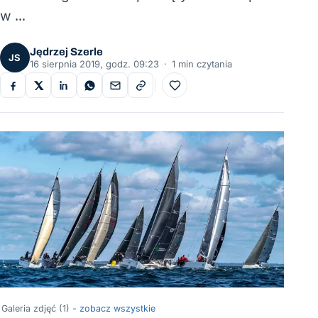
w …
Jędrzej Szerle
JS
16 sierpnia 2019, godz. 09:23
·
1 min czytania
Do ulubionych
Galeria zdjęć (1) -
zobacz wszystkie