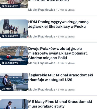
ŻEGLARSTWO
Maciej Frąckiewicz ·
2 min czytania
HRM Racing wygrywa drugą rundę
żeglarskiej Ekstraklasy w Pucku
Maciej Frąckiewicz ·
ŻEGLARSTWO
5 min czytania
Dwoje Polaków w złotej grupie
mistrzostw świata klasy Optimist.
Siódme miejsce Polki
Maciej Frąckiewicz ·
ŻEGLARSTWO
2 min czytania
Żeglarskie ME: Michał Krasodomski
triumfuje w kategorii U29
GDYNIA
Maciej Frąckiewicz ·
5 min czytania
ME klasy Finn: Michał Krasodomski
musi odrabiać straty