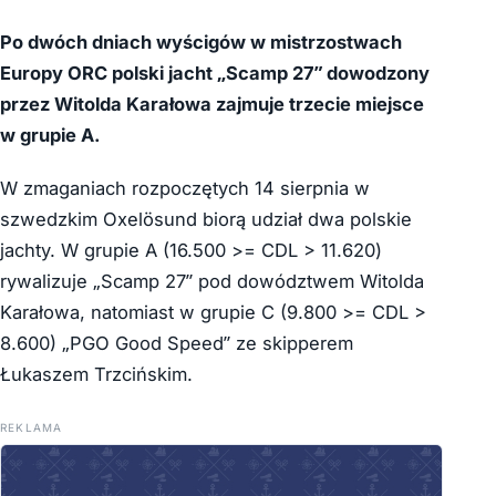
Po dwóch dniach wyścigów w mistrzostwach
Europy ORC polski jacht „Scamp 27” dowodzony
przez Witolda Karałowa zajmuje trzecie miejsce
w grupie A.
W zmaganiach rozpoczętych 14 sierpnia w
szwedzkim Oxelösund biorą udział dwa polskie
jachty. W grupie A (16.500 >= CDL > 11.620)
rywalizuje „Scamp 27” pod dowództwem Witolda
Karałowa, natomiast w grupie C (9.800 >= CDL >
8.600) „PGO Good Speed” ze skipperem
Łukaszem Trzcińskim.
REKLAMA