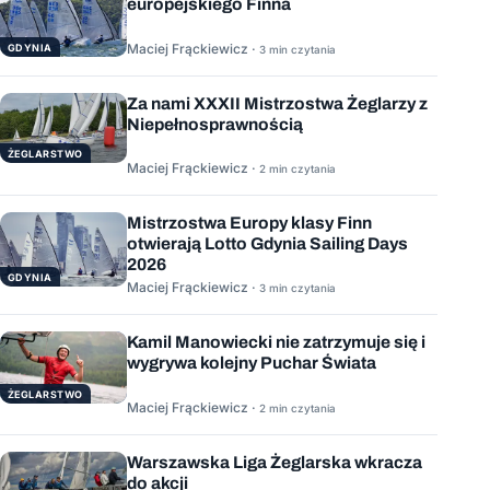
europejskiego Finna
Maciej Frąckiewicz ·
GDYNIA
3 min czytania
Za nami XXXII Mistrzostwa Żeglarzy z
Niepełnosprawnością
ŻEGLARSTWO
Maciej Frąckiewicz ·
2 min czytania
Mistrzostwa Europy klasy Finn
otwierają Lotto Gdynia Sailing Days
2026
GDYNIA
Maciej Frąckiewicz ·
3 min czytania
Kamil Manowiecki nie zatrzymuje się i
wygrywa kolejny Puchar Świata
ŻEGLARSTWO
Maciej Frąckiewicz ·
2 min czytania
Warszawska Liga Żeglarska wkracza
do akcji