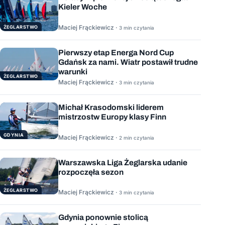
Kieler Woche
Maciej Frąckiewicz ·
ŻEGLARSTWO
3 min czytania
Pierwszy etap Energa Nord Cup
Gdańsk za nami. Wiatr postawił trudne
warunki
ŻEGLARSTWO
Maciej Frąckiewicz ·
3 min czytania
Michał Krasodomski liderem
mistrzostw Europy klasy Finn
GDYNIA
Maciej Frąckiewicz ·
2 min czytania
Warszawska Liga Żeglarska udanie
rozpoczęła sezon
ŻEGLARSTWO
Maciej Frąckiewicz ·
3 min czytania
Gdynia ponownie stolicą