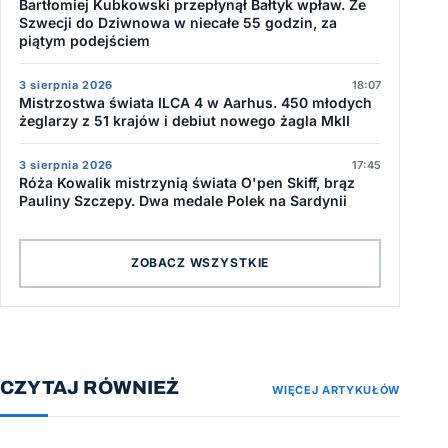
Bartłomiej Kubkowski przepłynął Bałtyk wpław. Ze
Szwecji do Dziwnowa w niecałe 55 godzin, za
piątym podejściem
3 sierpnia 2026
18:07
Mistrzostwa świata ILCA 4 w Aarhus. 450 młodych
żeglarzy z 51 krajów i debiut nowego żagla MkII
3 sierpnia 2026
17:45
Róża Kowalik mistrzynią świata O'pen Skiff, brąz
Pauliny Szczepy. Dwa medale Polek na Sardynii
ZOBACZ WSZYSTKIE
CZYTAJ RÓWNIEŻ
WIĘCEJ ARTYKUŁÓW