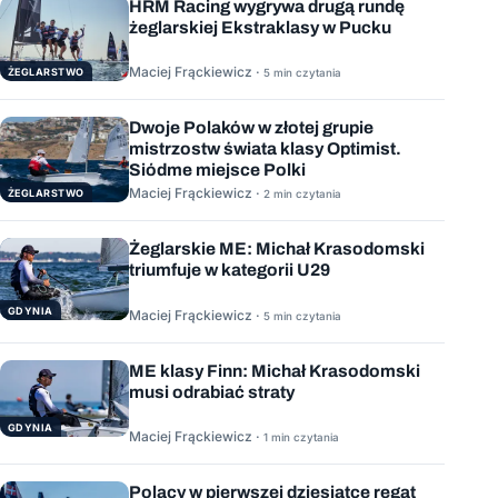
HRM Racing wygrywa drugą rundę
żeglarskiej Ekstraklasy w Pucku
Maciej Frąckiewicz ·
ŻEGLARSTWO
5 min czytania
Dwoje Polaków w złotej grupie
mistrzostw świata klasy Optimist.
Siódme miejsce Polki
Maciej Frąckiewicz ·
ŻEGLARSTWO
2 min czytania
Żeglarskie ME: Michał Krasodomski
triumfuje w kategorii U29
GDYNIA
Maciej Frąckiewicz ·
5 min czytania
ME klasy Finn: Michał Krasodomski
musi odrabiać straty
GDYNIA
Maciej Frąckiewicz ·
1 min czytania
Polacy w pierwszej dziesiątce regat