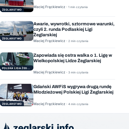
Maciej Frąckiewicz ·
1 min czytania
ŻEGLARSTWO
Awarie, wywrotki, sztormowe warunki,
czyli 2. runda Podlaskiej Ligi
Żeglarskiej
ŻEGLARSTWO
Maciej Frąckiewicz ·
2 min czytania
Zapowiada się ostra walka o 1. Ligę w
Wielkopolskiej Lidze Żeglarskiej
POLSKA LIGA ŻEGLARSKA
Maciej Frąckiewicz ·
3 min czytania
Gdański AWFiS wygrywa drugą rundę
Młodzieżowej Polskiej Ligi Żeglarskiej
Maciej Frąckiewicz ·
ŻEGLARSTWO
4 min czytania