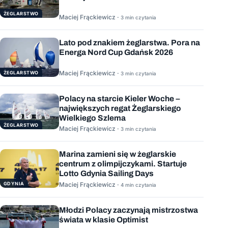
ŻEGLARSTWO
Maciej Frąckiewicz ·
3 min czytania
Lato pod znakiem żeglarstwa. Pora na
Energa Nord Cup Gdańsk 2026
Maciej Frąckiewicz ·
ŻEGLARSTWO
3 min czytania
Polacy na starcie Kieler Woche –
największych regat Żeglarskiego
Wielkiego Szlema
ŻEGLARSTWO
Maciej Frąckiewicz ·
3 min czytania
Marina zamieni się w żeglarskie
centrum z olimpijczykami. Startuje
Lotto Gdynia Sailing Days
GDYNIA
Maciej Frąckiewicz ·
4 min czytania
Młodzi Polacy zaczynają mistrzostwa
świata w klasie Optimist