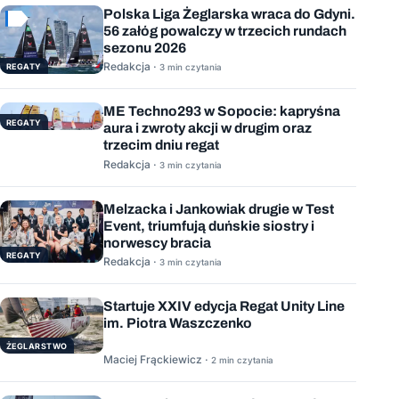
Polska Liga Żeglarska wraca do Gdyni.
56 załóg powalczy w trzecich rundach
sezonu 2026
Redakcja ·
REGATY
3 min czytania
ME Techno293 w Sopocie: kapryśna
REGATY
aura i zwroty akcji w drugim oraz
trzecim dniu regat
Redakcja ·
3 min czytania
Melzacka i Jankowiak drugie w Test
Event, triumfują duńskie siostry i
norwescy bracia
REGATY
Redakcja ·
3 min czytania
Startuje XXIV edycja Regat Unity Line
im. Piotra Waszczenko
ŻEGLARSTWO
Maciej Frąckiewicz ·
2 min czytania