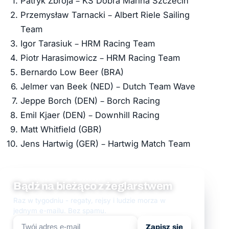
Patryk Zbroja – KS Dobra Marina Szczecin
Przemysław Tarnacki – Albert Riele Sailing
Team
Igor Tarasiuk – HRM Racing Team
Piotr Harasimowicz – HRM Racing Team
Bernardo Low Beer (BRA)
Jelmer van Beek (NED) – Dutch Team Wave
Jeppe Borch (DEN) – Borch Racing
Emil Kjaer (DEN) – Downhill Racing
Matt Whitfield (GBR)
Jens Hartwig (GER) – Hartwig Match Team
Bądź na bieżąco z żeglarstwem
Raz w tygodniu - regaty, rejsy i ludzie morza w
jednym e-mailu. Bez spamu.
Zapisz się