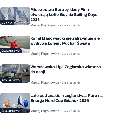
Mistrzostwa Europy klasy Finn
otwierają Lotto Gdynia Sailing Days
2026
GDYNIA
Maciej Frąckiewicz ·
3 min czytania
Kamil Manowiecki nie zatrzymuje się i
wygrywa kolejny Puchar Świata
ŻEGLARSTWO
Maciej Frąckiewicz ·
2 min czytania
Warszawska Liga Żeglarska wkracza
do akcji
ŻEGLARSTWO
Maciej Frąckiewicz ·
3 min czytania
Lato pod znakiem żeglarstwa. Pora na
Energa Nord Cup Gdańsk 2026
Maciej Frąckiewicz ·
ŻEGLARSTWO
3 min czytania