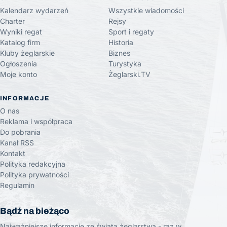
Kalendarz wydarzeń
Wszystkie wiadomości
Charter
Rejsy
Wyniki regat
Sport i regaty
Katalog firm
Historia
Kluby żeglarskie
Biznes
Ogłoszenia
Turystyka
Moje konto
Żeglarski.TV
INFORMACJE
O nas
Reklama i współpraca
Do pobrania
Kanał RSS
Kontakt
Polityka redakcyjna
Polityka prywatności
Regulamin
Bądź na bieżąco
Najważniejsze informacje ze świata żeglarstwa - raz w