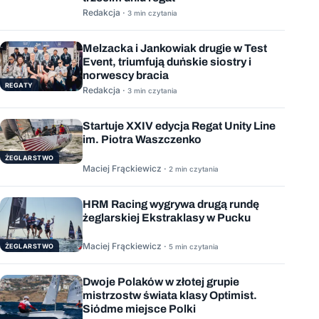
Redakcja ·
3 min czytania
Melzacka i Jankowiak drugie w Test
Event, triumfują duńskie siostry i
norwescy bracia
REGATY
Redakcja ·
3 min czytania
Startuje XXIV edycja Regat Unity Line
im. Piotra Waszczenko
ŻEGLARSTWO
Maciej Frąckiewicz ·
2 min czytania
HRM Racing wygrywa drugą rundę
żeglarskiej Ekstraklasy w Pucku
Maciej Frąckiewicz ·
ŻEGLARSTWO
5 min czytania
Dwoje Polaków w złotej grupie
mistrzostw świata klasy Optimist.
Siódme miejsce Polki