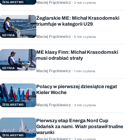
Maciej Frąckiewicz ·
ŻEGLARSTWO
2 min czytania
Żeglarskie ME: Michał Krasodomski
triumfuje w kategorii U29
GDYNIA
Maciej Frąckiewicz ·
5 min czytania
ME klasy Finn: Michał Krasodomski
musi odrabiać straty
GDYNIA
Maciej Frąckiewicz ·
1 min czytania
Polacy w pierwszej dziesiątce regat
Kieler Woche
Maciej Frąckiewicz ·
ŻEGLARSTWO
3 min czytania
Pierwszy etap Energa Nord Cup
Gdańsk za nami. Wiatr postawił trudne
warunki
ŻEGLARSTWO
Maciej Frąckiewicz ·
3 min czytania