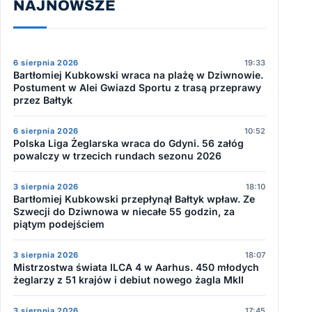
NAJNOWSZE
6 sierpnia 2026
19:33
Bartłomiej Kubkowski wraca na plażę w Dziwnowie.
Postument w Alei Gwiazd Sportu z trasą przeprawy
przez Bałtyk
6 sierpnia 2026
10:52
Polska Liga Żeglarska wraca do Gdyni. 56 załóg
powalczy w trzecich rundach sezonu 2026
3 sierpnia 2026
18:10
Bartłomiej Kubkowski przepłynął Bałtyk wpław. Ze
Szwecji do Dziwnowa w niecałe 55 godzin, za
piątym podejściem
3 sierpnia 2026
18:07
Mistrzostwa świata ILCA 4 w Aarhus. 450 młodych
żeglarzy z 51 krajów i debiut nowego żagla MkII
3 sierpnia 2026
17:45