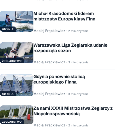
Michał Krasodomski liderem
mistrzostw Europy klasy Finn
GDYNIA
Maciej Frąckiewicz ·
2 min czytania
Warszawska Liga Żeglarska udanie
rozpoczęła sezon
ŻEGLARSTWO
Maciej Frąckiewicz ·
3 min czytania
Gdynia ponownie stolicą
europejskiego Finna
Maciej Frąckiewicz ·
GDYNIA
3 min czytania
Za nami XXXII Mistrzostwa Żeglarzy z
Niepełnosprawnością
ŻEGLARSTWO
Maciej Frąckiewicz ·
2 min czytania