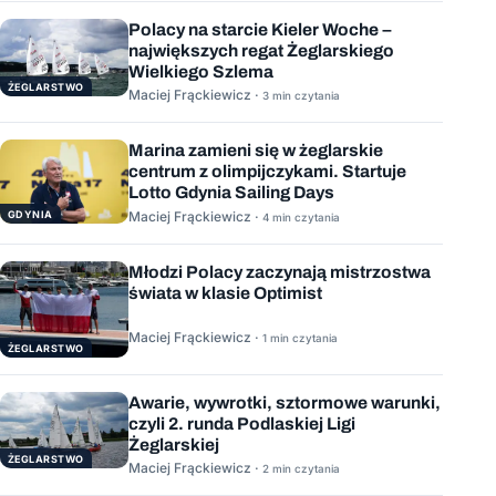
Polacy na starcie Kieler Woche –
największych regat Żeglarskiego
Wielkiego Szlema
ŻEGLARSTWO
Maciej Frąckiewicz ·
3 min czytania
Marina zamieni się w żeglarskie
centrum z olimpijczykami. Startuje
Lotto Gdynia Sailing Days
GDYNIA
Maciej Frąckiewicz ·
4 min czytania
Młodzi Polacy zaczynają mistrzostwa
świata w klasie Optimist
Maciej Frąckiewicz ·
1 min czytania
ŻEGLARSTWO
Awarie, wywrotki, sztormowe warunki,
czyli 2. runda Podlaskiej Ligi
Żeglarskiej
ŻEGLARSTWO
Maciej Frąckiewicz ·
2 min czytania