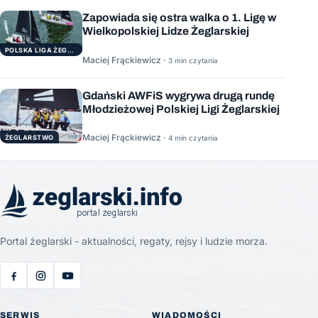
Zapowiada się ostra walka o 1. Ligę w
Wielkopolskiej Lidze Żeglarskiej
POLSKA LIGA ŻEGLARSKA
Maciej Frąckiewicz ·
3 min czytania
Gdański AWFiS wygrywa drugą rundę
Młodzieżowej Polskiej Ligi Żeglarskiej
Maciej Frąckiewicz ·
ŻEGLARSTWO
4 min czytania
Portal żeglarski - aktualności, regaty, rejsy i ludzie morza.
SERWIS
WIADOMOŚCI