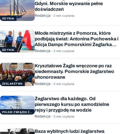
Gdyni. Morskie wyzwanie pełne
doświadczeń
Redakcja ·
2 min czytania
GDYNIA
Młode mistrzynie z Pomorza, które
podbijają świat: Antonina Puchowska i
Alicja Dampc Pomorskimi Żeglarkami
Roku 2025
GDYNIA
Redakcja ·
2 min czytania
Kryształowe Żagle wręczone po raz
siedemnasty. Pomorskie żeglarstwo
uhonorowane
Redakcja ·
ŻEGLARSTWO
2 min czytania
Żeglarstwo dla każdego. Od
pierwszego kursu po samodzielne
rejsy i przygodę na wodzie
POLSKI ZWIĄZEK ŻEGLARSKI
Redakcja ·
3 min czytania
Baza wybitnych ludzi żeglarstwa