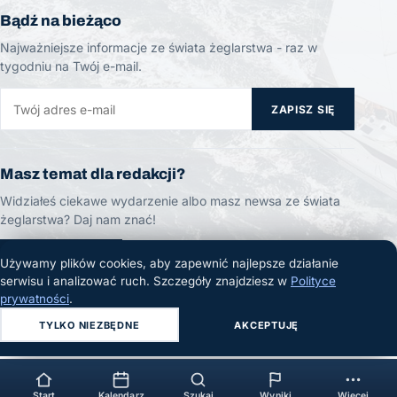
Bądź na bieżąco
Najważniejsze informacje ze świata żeglarstwa - raz w
tygodniu na Twój e-mail.
ZAPISZ SIĘ
Masz temat dla redakcji?
Widziałeś ciekawe wydarzenie albo masz newsa ze świata
żeglarstwa? Daj nam znać!
ZGŁOŚ TEMAT
Używamy plików cookies, aby zapewnić najlepsze działanie
serwisu i analizować ruch. Szczegóły znajdziesz w
Polityce
prywatności
.
TYLKO NIEZBĘDNE
AKCEPTUJĘ
© 2026 Żeglarski.info. Wszelkie prawa zastrzeżone.
Start
Kalendarz
Szukaj
Wyniki
Więcej