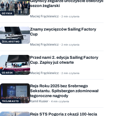
Gdyńscy żeglarze uroczyście otworzyli
sezon żeglarski
GDYNIA
Maciej Frąckiewicz ·
2 min czytania
Znamy zwycięzców Sailing Factory
Cup
ŻEGLARSTWO
Maciej Frąckiewicz ·
2 min czytania
Przed nami 2. edycja Sailing Factory
Cup. Zapisy już otwarte
Maciej Frąckiewicz ·
GDAŃSK
2 min czytania
Rejs Roku 2025 bez Srebrnego
Sekstantu. Spitsbergen zdominował
tegoroczne nagrody
Kamil Kusier ·
TRÓJMIASTO
4 min czytania
Rejs STS Pogoria z okazji 100-lecia