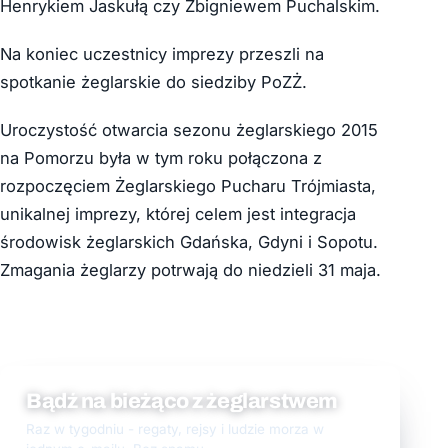
Henrykiem Jaskułą czy Zbigniewem Puchalskim.
Na koniec uczestnicy imprezy przeszli na
spotkanie żeglarskie do siedziby PoZŻ.
Uroczystość otwarcia sezonu żeglarskiego 2015
na Pomorzu była w tym roku połączona z
rozpoczęciem Żeglarskiego Pucharu Trójmiasta,
unikalnej imprezy, której celem jest integracja
środowisk żeglarskich Gdańska, Gdyni i Sopotu.
Zmagania żeglarzy potrwają do niedzieli 31 maja.
Bądź na bieżąco z żeglarstwem
Raz w tygodniu - regaty, rejsy i ludzie morza w