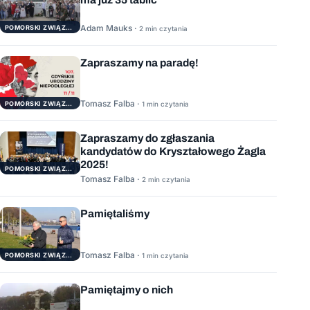
Adam Mauks ·
POMORSKI ZWIĄZEK ŻEGLARSKI
2 min czytania
Zapraszamy na paradę!
Tomasz Falba ·
POMORSKI ZWIĄZEK ŻEGLARSKI
1 min czytania
Zapraszamy do zgłaszania
kandydatów do Kryształowego Żagla
2025!
POMORSKI ZWIĄZEK ŻEGLARSKI
Tomasz Falba ·
2 min czytania
Pamiętaliśmy
Tomasz Falba ·
POMORSKI ZWIĄZEK ŻEGLARSKI
1 min czytania
Pamiętajmy o nich