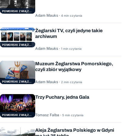
POMORSKI ZWIĄZEK ŻEGLARSKI
Adam Mauks ·
4 min czytania
Żeglarski TV, czyli jedyne takie
archiwum
POMORSKI ZWIĄZEK ŻEGLARSKI
Adam Mauks ·
1 min czytania
Muzeum Żeglarstwa Pomorskiego,
czyli zbiór wyjątkowy
Adam Mauks ·
POMORSKI ZWIĄZEK ŻEGLARSKI
2 min czytania
Trzy Puchary, jedna Gala
Tomasz Falba ·
POMORSKI ZWIĄZEK ŻEGLARSKI
5 min czytania
Aleja Żeglarstwa Polskiego w Gdyni
ma już 35 tablic