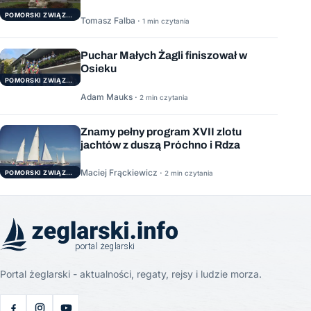
POMORSKI ZWIĄZEK ŻEGLARSKI
Tomasz Falba ·
1 min czytania
Puchar Małych Żagli finiszował w
Osieku
POMORSKI ZWIĄZEK ŻEGLARSKI
Adam Mauks ·
2 min czytania
Znamy pełny program XVII zlotu
jachtów z duszą Próchno i Rdza
Maciej Frąckiewicz ·
POMORSKI ZWIĄZEK ŻEGLARSKI
2 min czytania
Portal żeglarski - aktualności, regaty, rejsy i ludzie morza.