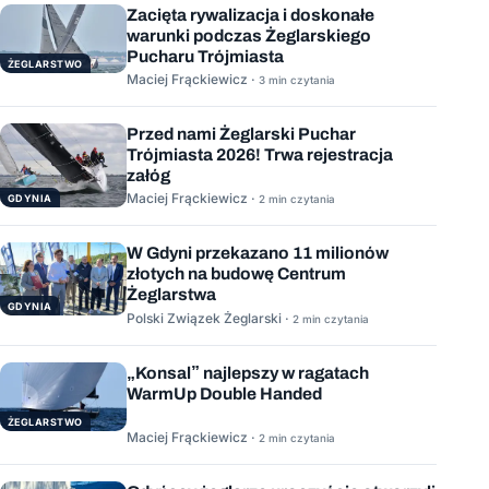
Zacięta rywalizacja i doskonałe
warunki podczas Żeglarskiego
Pucharu Trójmiasta
ŻEGLARSTWO
Maciej Frąckiewicz ·
3 min czytania
Przed nami Żeglarski Puchar
Trójmiasta 2026! Trwa rejestracja
załóg
Maciej Frąckiewicz ·
GDYNIA
2 min czytania
W Gdyni przekazano 11 milionów
złotych na budowę Centrum
Żeglarstwa
GDYNIA
Polski Związek Żeglarski ·
2 min czytania
„Konsal” najlepszy w ragatach
WarmUp Double Handed
ŻEGLARSTWO
Maciej Frąckiewicz ·
2 min czytania