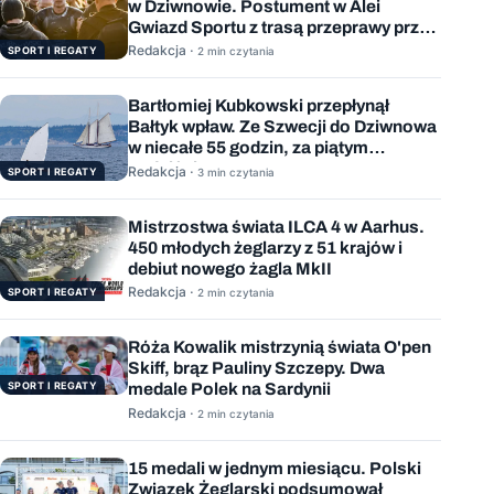
w Dziwnowie. Postument w Alei
Gwiazd Sportu z trasą przeprawy przez
Bałtyk
Redakcja ·
SPORT I REGATY
2 min czytania
Bartłomiej Kubkowski przepłynął
Bałtyk wpław. Ze Szwecji do Dziwnowa
w niecałe 55 godzin, za piątym
podejściem
Redakcja ·
SPORT I REGATY
3 min czytania
Mistrzostwa świata ILCA 4 w Aarhus.
450 młodych żeglarzy z 51 krajów i
debiut nowego żagla MkII
Redakcja ·
SPORT I REGATY
2 min czytania
Róża Kowalik mistrzynią świata O'pen
Skiff, brąz Pauliny Szczepy. Dwa
SPORT I REGATY
medale Polek na Sardynii
Redakcja ·
2 min czytania
15 medali w jednym miesiącu. Polski
Związek Żeglarski podsumował