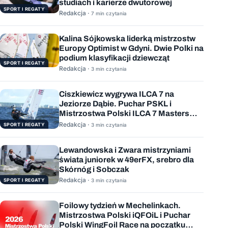
studiach i karierze dwutorowej
SPORT I REGATY
Redakcja ·
7 min czytania
Kalina Sójkowska liderką mistrzostw
Europy Optimist w Gdyni. Dwie Polki na
podium klasyfikacji dziewcząt
SPORT I REGATY
Redakcja ·
3 min czytania
Ciszkiewicz wygrywa ILCA 7 na
Jeziorze Dąbie. Puchar PSKL i
Mistrzostwa Polski ILCA 7 Masters
rozstrzygnięte
Redakcja ·
SPORT I REGATY
3 min czytania
Lewandowska i Zwara mistrzyniami
świata juniorek w 49erFX, srebro dla
Skórnóg i Sobczak
Redakcja ·
SPORT I REGATY
3 min czytania
Foilowy tydzień w Mechelinkach.
Mistrzostwa Polski iQFOiL i Puchar
Polski WingFoil Race na początku