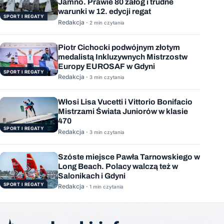
Jamno. Prawie 80 załóg i trudne
warunki w 12. edycji regat
SPORT I REGATY
Redakcja ·
2 min czytania
Piotr Cichocki podwójnym złotym
medalistą Inkluzywnych Mistrzostw
Europy EUROSAF w Gdyni
SPORT I REGATY
Redakcja ·
3 min czytania
Włosi Lisa Vucetti i Vittorio Bonifacio
Mistrzami Świata Juniorów w klasie
470
SPORT I REGATY
Redakcja ·
3 min czytania
Szóste miejsce Pawła Tarnowskiego w
Long Beach. Polacy walczą też w
Salonikach i Gdyni
SPORT I REGATY
Redakcja ·
1 min czytania