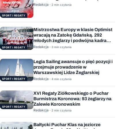
sierpnia
Redakcja ·
2 min czytania
SPORT I REGATY
Mistrzostwa Europy w klasie Optimist
wracają na Zatokę Gdańską. 292
młodych żeglarzy i podwójna kadra
Polski
Redakcja ·
3 min czytania
SPORT I REGATY
Legia Sailing awansuje o pięć pozycji i
przejmuje prowadzenie w
Warszawskiej Lidze Żeglarskiej
Redakcja ·
SPORT I REGATY
4 min czytania
XVI Regaty Ziółkowskiego o Puchar
Burmistrza Koronowa: 93 żeglarzy na
Zalewie Koronowskim
SPORT I REGATY
Redakcja ·
2 min czytania
Bałtycki Puchar Klas na jeziorze