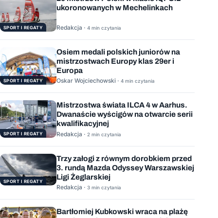
ukoronowanych w Mechelinkach
Redakcja ·
SPORT I REGATY
4 min czytania
Osiem medali polskich juniorów na
mistrzostwach Europy klas 29er i
Europa
Oskar Wojciechowski ·
SPORT I REGATY
4 min czytania
Mistrzostwa świata ILCA 4 w Aarhus.
Dwanaście wyścigów na otwarcie serii
kwalifikacyjnej
Redakcja ·
SPORT I REGATY
2 min czytania
Trzy załogi z równym dorobkiem przed
3. rundą Mazda Odyssey Warszawskiej
Ligi Żeglarskiej
SPORT I REGATY
Redakcja ·
3 min czytania
Bartłomiej Kubkowski wraca na plażę