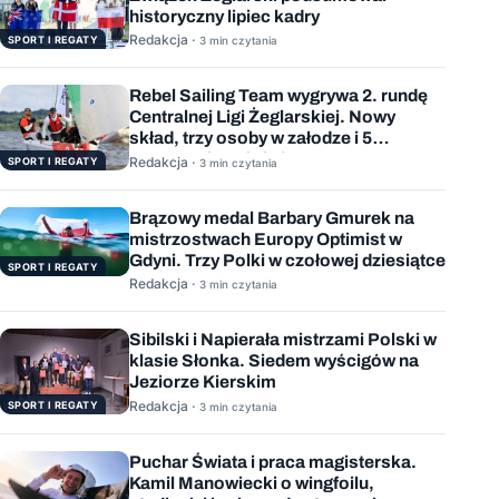
historyczny lipiec kadry
Redakcja ·
SPORT I REGATY
3 min czytania
Rebel Sailing Team wygrywa 2. rundę
Centralnej Ligi Żeglarskiej. Nowy
skład, trzy osoby w załodze i 5
wygranych wyścigów
Redakcja ·
SPORT I REGATY
3 min czytania
Brązowy medal Barbary Gmurek na
mistrzostwach Europy Optimist w
Gdyni. Trzy Polki w czołowej dziesiątce
SPORT I REGATY
Redakcja ·
3 min czytania
Sibilski i Napierała mistrzami Polski w
klasie Słonka. Siedem wyścigów na
Jeziorze Kierskim
Redakcja ·
SPORT I REGATY
3 min czytania
Puchar Świata i praca magisterska.
Kamil Manowiecki o wingfoilu,