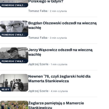
Polskiego w Gdyni?
POMORSKI ZWIĄZEK ŻEGLARSKI
Tomasz Falba ·
2 min czytania
Bogdan Olszewski odszedł na wieczną
wachtę
POMORSKI ZWIĄZEK ŻEGLARSKI
Tomasz Falba ·
3 min czytania
Jerzy Wąsowicz odszedł na wieczną
wachtę
POMORSKI ZWIĄZEK ŻEGLARSKI
Jędrzej Szerle ·
1 min czytania
Newnen ’76, czyli żeglarski hołd dla
Mamerta Stankiewicza
REJSY
Jędrzej Szerle ·
4 min czytania
Żeglarze pamiętają o Mamercie
Stankiewiczu