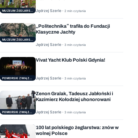
Jędrzej Szerle ·
MUZEUM ŻEGLARSTWA POMORSKIEGO
2 min czytania
„Politechnika” trafiła do Fundacji
Klasyczne Jachty
MUZEUM ŻEGLARSTWA POMORSKIEGO
Jędrzej Szerle ·
3 min czytania
Vivat Yacht Klub Polski Gdynia!
Jędrzej Szerle ·
3 min czytania
POMORSKI ZWIĄZEK ŻEGLARSKI
Zenon Gralak, Tadeusz Jabłoński i
Kazimierz Kołodziej uhonorowani
Jędrzej Szerle ·
3 min czytania
POMORSKI ZWIĄZEK ŻEGLARSKI
100 lat polskiego żeglarstwa: znów w
wolnej Polsce