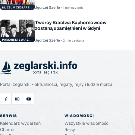
Jędrzej Szerle ·
1 min czytania
MUZEUM ŻEGLARSTWA POMORSKIEGO
Twórcy Bractwa Kaphornowców
zostaną upamiętnieni w Gdyni
POMORSKI ZWIĄZEK ŻEGLARSKI
Jędrzej Szerle ·
2 min czytania
Portal żeglarski - aktualności, regaty, rejsy i ludzie morza.
SERWIS
WIADOMOŚCI
Kalendarz wydarzeń
Wszystkie wiadomości
Charter
Rejsy