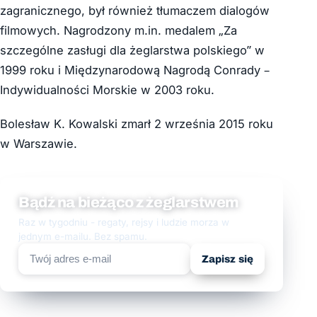
zagranicznego, był również tłumaczem dialogów
filmowych. Nagrodzony m.in. medalem „Za
szczególne zasługi dla żeglarstwa polskiego” w
1999 roku i Międzynarodową Nagrodą Conrady –
Indywidualności Morskie w 2003 roku.
Bolesław K. Kowalski zmarł 2 września 2015 roku
w Warszawie.
Bądź na bieżąco z żeglarstwem
Raz w tygodniu - regaty, rejsy i ludzie morza w
jednym e-mailu. Bez spamu.
Zapisz się