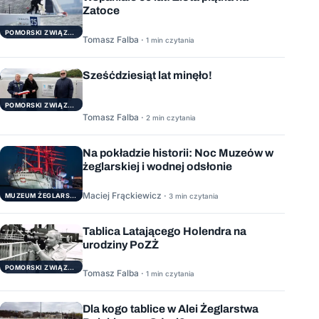
Zatoce
POMORSKI ZWIĄZEK ŻEGLARSKI
Tomasz Falba ·
1 min czytania
Sześćdziesiąt lat minęło!
POMORSKI ZWIĄZEK ŻEGLARSKI
Tomasz Falba ·
2 min czytania
Na pokładzie historii: Noc Muzeów w
żeglarskiej i wodnej odsłonie
Maciej Frąckiewicz ·
3 min czytania
MUZEUM ŻEGLARSTWA POMORSKIEGO
Tablica Latającego Holendra na
urodziny PoZŻ
POMORSKI ZWIĄZEK ŻEGLARSKI
Tomasz Falba ·
1 min czytania
Dla kogo tablice w Alei Żeglarstwa