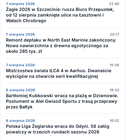
7 sierpnia 2026
22:40
Żagle 2026 w Szczecinie: rusza Biuro Przepustek,
od 12 sierpnia zamknięte ulice na Łasztowni i
Wałach Chrobrego
7 sierpnia 2026
20:17
Remont deptaku w North East Marinie zakończony.
Nowa nawierzchnia z drewna egzotycznego za
około 285 tys. zł
7 sierpnia 2026
15:39
Mistrzostwa świata ILCA 4 w Aarhus. Dwanaście
wyścigów na otwarcie serii kwalifikacyjnej
6 sierpnia 2026
19:33
Bartłomiej Kubkowski wraca na plażę w Dziwnowie.
Postument w Alei Gwiazd Sportu z trasą przeprawy
przez Bałtyk
6 sierpnia 2026
10:52
Polska Liga Żeglarska wraca do Gdyni. 56 załóg
powalczy w trzecich rundach sezonu 2026