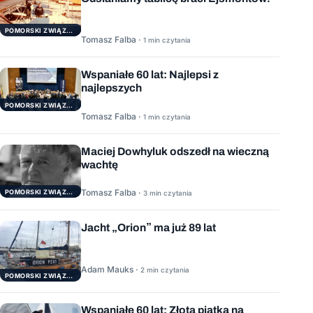
POMORSKI ZWIĄZEK ŻEGLARSKI
Tomasz Falba ·
1 min czytania
Wspaniałe 60 lat: Najlepsi z
najlepszych
POMORSKI ZWIĄZEK ŻEGLARSKI
Tomasz Falba ·
1 min czytania
Maciej Dowhyluk odszedł na wieczną
wachtę
Tomasz Falba ·
POMORSKI ZWIĄZEK ŻEGLARSKI
3 min czytania
Jacht „Orion” ma już 89 lat
Adam Mauks ·
2 min czytania
POMORSKI ZWIĄZEK ŻEGLARSKI
Wspaniałe 60 lat: Złota piątka na