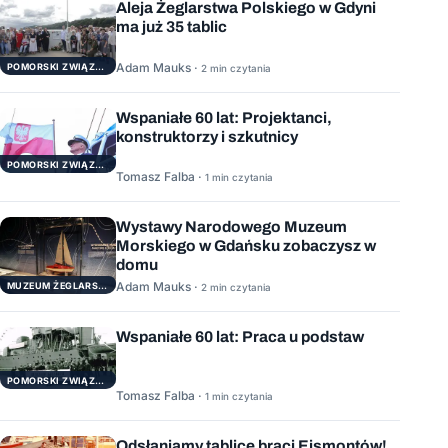
Aleja Żeglarstwa Polskiego w Gdyni
ma już 35 tablic
Adam Mauks ·
POMORSKI ZWIĄZEK ŻEGLARSKI
2 min czytania
Wspaniałe 60 lat: Projektanci,
konstruktorzy i szkutnicy
POMORSKI ZWIĄZEK ŻEGLARSKI
Tomasz Falba ·
1 min czytania
Wystawy Narodowego Muzeum
Morskiego w Gdańsku zobaczysz w
domu
Adam Mauks ·
MUZEUM ŻEGLARSTWA POMORSKIEGO
2 min czytania
Wspaniałe 60 lat: Praca u podstaw
POMORSKI ZWIĄZEK ŻEGLARSKI
Tomasz Falba ·
1 min czytania
Odsłaniamy tablicę braci Ejsmontów!