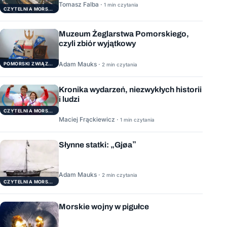
Tomasz Falba ·
1 min czytania
CZYTELNIA MORSKA
Muzeum Żeglarstwa Pomorskiego,
czyli zbiór wyjątkowy
Adam Mauks ·
POMORSKI ZWIĄZEK ŻEGLARSKI
2 min czytania
Kronika wydarzeń, niezwykłych historii
i ludzi
CZYTELNIA MORSKA
Maciej Frąckiewicz ·
1 min czytania
Słynne statki: „Gjøa”
Adam Mauks ·
2 min czytania
CZYTELNIA MORSKA
Morskie wojny w pigułce