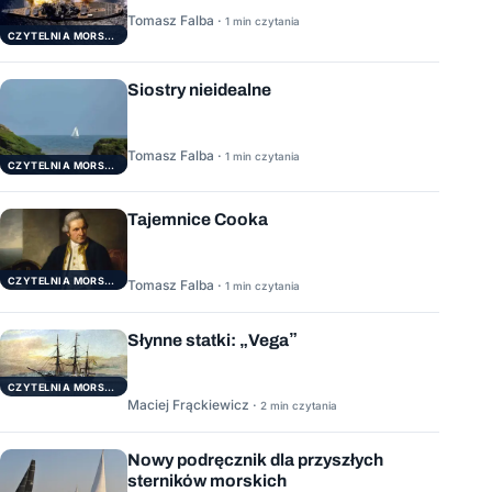
Tomasz Falba ·
1 min czytania
CZYTELNIA MORSKA
Siostry nieidealne
Tomasz Falba ·
1 min czytania
CZYTELNIA MORSKA
Tajemnice Cooka
CZYTELNIA MORSKA
Tomasz Falba ·
1 min czytania
Słynne statki: „Vega”
CZYTELNIA MORSKA
Maciej Frąckiewicz ·
2 min czytania
Nowy podręcznik dla przyszłych
sterników morskich