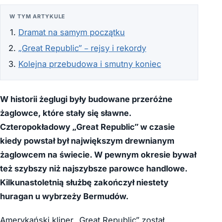
W TYM ARTYKULE
Dramat na samym początku
„Great Republic” – rejsy i rekordy
Kolejna przebudowa i smutny koniec
W historii żeglugi były budowane przeróżne
żaglowce, które stały się sławne.
Czteropokładowy „Great Republic” w czasie
kiedy powstał był największym drewnianym
żaglowcem na świecie.
W pewnym okresie bywał
też szybszy niż najszybsze parowce handlowe.
Kilkunastoletnią służbę zakończył niestety
huragan u wybrzeży Bermudów.
Amerykański kliper „Great Republic” został