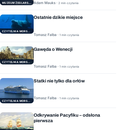
Adam Mauks ·
MUZEUM ŻEGLARSTWA POMORSKIEGO
2 min czytania
Ostatnie dzikie miejsce
CZYTELNIA MORSKA
Tomasz Falba ·
1 min czytania
Gawęda o Wenecji
CZYTELNIA MORSKA
Tomasz Falba ·
1 min czytania
Statki nie tylko dla orłów
Tomasz Falba ·
1 min czytania
CZYTELNIA MORSKA
Odkrywanie Pacyfiku – odsłona
pierwsza