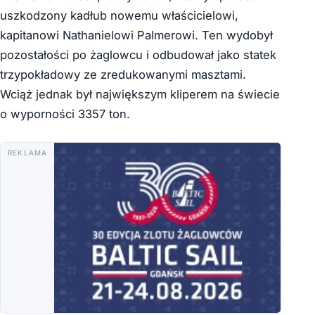
uszkodzony kadłub nowemu właścicielowi,
k
apitanowi Nathanielowi Palmerowi. Ten wydobył
pozostałości po żaglowcu i odbudował jako statek
trzypokładowy ze zredukowanymi masztami.
W
ciąż jednak był największym kliperem na świecie
o wyporności 3357 ton.
REKLAMA