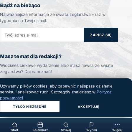
Bądź na bieżąco
Najważniejsze informacje ze świata żeglarstwa - raz w
tygodniu na Twój e-mail.
ZAPISZ SIĘ
Masz temat dla redakcji?
Widziałeś ciekawe wydarzenie albo masz newsa ze świata
żeglarstwa? Daj nam znać!
ZGŁOŚ TEMAT
Używamy plików cookies, aby zapewnić najlepsze działanie
serwisu i analizować ruch. Szczegóły znajdziesz w
Polityce
prywatności
.
TYLKO NIEZBĘDNE
AKCEPTUJĘ
© 2026 Żeglarski.info. Wszelkie prawa zastrzeżone.
Start
Kalendarz
Szukaj
Wyniki
Więcej