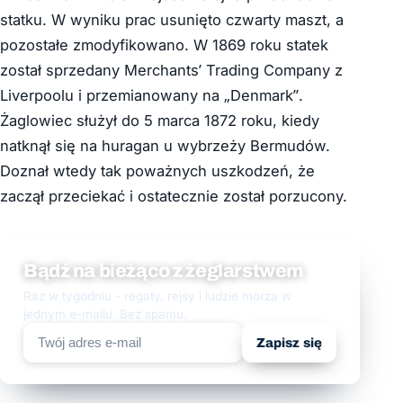
statku. W wyniku prac usunięto czwarty maszt, a
pozostałe zmodyfikowano.
W 1869 roku statek
został sprzedany Merchants’ Trading Company z
Liverpoolu i przemianowany na „Denmark”.
Żaglowiec służył do 5 marca 1872 roku, kiedy
natknął się na huragan u wybrzeży Bermudów.
Doznał wtedy tak poważnych uszkodzeń, że
zaczął przeciekać i ostatecznie został porzucony.
Bądź na bieżąco z żeglarstwem
Raz w tygodniu - regaty, rejsy i ludzie morza w
jednym e-mailu. Bez spamu.
Zapisz się