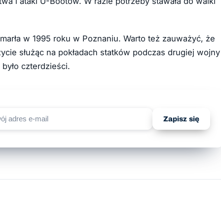
wa i ataki U-Bootów. W razie potrzeby stawała do walki
 zmarła w 1995 roku w Poznaniu. Warto też zauważyć, że
 życie służąc na pokładach statków podczas drugiej wojny
 było czterdzieści.
Zapisz się