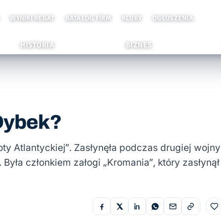
WYNIKI REGAT
KATALOG FIRM
KLUBY
OGŁOSZENIA
HISTORIA
BIZNES
 Dybek?
y Atlantyckiej”. Zasłynęła podczas drugiej wojny
 Była członkiem załogi „Kromania”, który zasłynął
Do