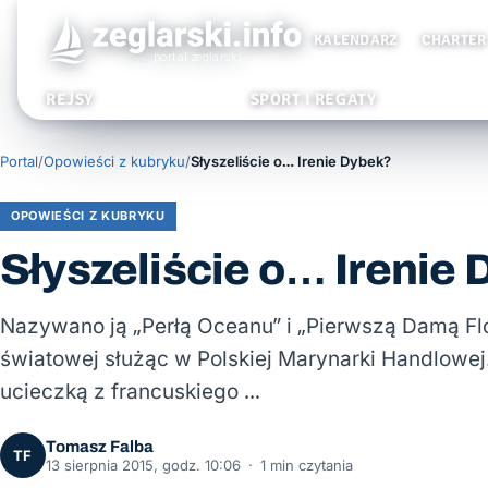
KALENDARZ
CHARTER
REJSY
SPORT I REGATY
Portal
/
Opowieści z kubryku
/
Słyszeliście o… Irenie Dybek?
OPOWIEŚCI Z KUBRYKU
Słyszeliście o… Irenie
Nazywano ją „Perłą Oceanu” i „Pierwszą Damą Flot
światowej służąc w Polskiej Marynarki Handlowej.
ucieczką z francuskiego …
Tomasz Falba
TF
13 sierpnia 2015, godz. 10:06
·
1 min czytania