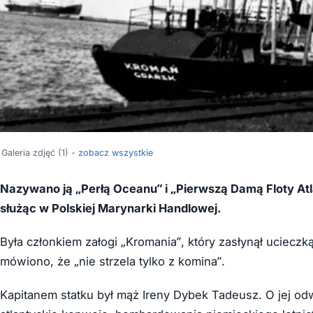
Galeria zdjęć (1) -
zobacz wszystkie
Nazywano ją „Perłą Oceanu” i „Pierwszą Damą Floty Atl
służąc w Polskiej Marynarki Handlowej.
Była członkiem załogi „Kromania”, który zasłynął uciecz
mówiono, że „nie strzela tylko z komina”.
Kapitanem statku był mąż Ireny Dybek Tadeusz. O jej od