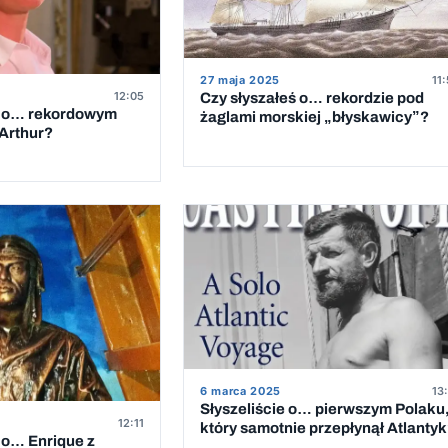
27 maja 2025
11
12:05
Czy słyszałeś o… rekordzie pod
ie o… rekordowym
żaglami morskiej „błyskawicy”?
cArthur?
6 marca 2025
13
Słyszeliście o… pierwszym Polaku
12:11
który samotnie przepłynął Atlanty
e o… Enrique z