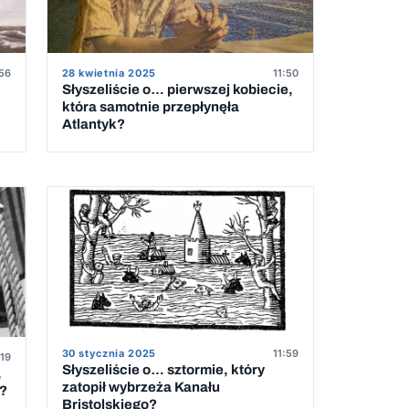
:56
28 kwietnia 2025
11:50
Słyszeliście o… pierwszej kobiecie,
która samotnie przepłynęła
Atlantyk?
30 stycznia 2025
11:59
:19
Słyszeliście o… sztormie, który
,
zatopił wybrzeża Kanału
k?
Bristolskiego?