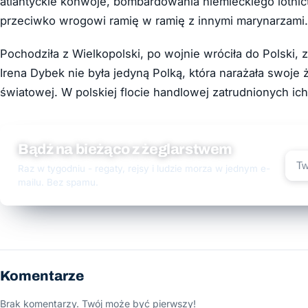
atlantyckie konwoje, bombardowania niemieckiego lotnict
przeciwko wrogowi ramię w ramię z innymi marynarzami.
Pochodziła z Wielkopolski, po wojnie wróciła do Polski,
Irena Dybek nie była jedyną Polką, która narażała swoje
światowej. W polskiej flocie handlowej zatrudnionych ich
Bądź na bieżąco z żeglarstwem
Raz w tygodniu - regaty, rejsy i ludzie morza w jednym e-
mailu. Bez spamu.
Komentarze
Brak komentarzy. Twój może być pierwszy!