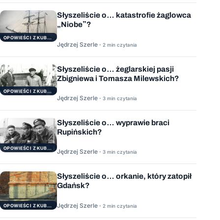
Słyszeliście o… katastrofie żaglowca
„Niobe”?
OPOWIEŚCI Z KUBRYKU
Jędrzej Szerle ·
2 min czytania
Słyszeliście o… żeglarskiej pasji
Zbigniewa i Tomasza Milewskich?
OPOWIEŚCI Z KUBRYKU
Jędrzej Szerle ·
3 min czytania
Słyszeliście o… wyprawie braci
Rupińskich?
OPOWIEŚCI Z KUBRYKU
Jędrzej Szerle ·
3 min czytania
Słyszeliście o… orkanie, który zatopił
Gdańsk?
Jędrzej Szerle ·
OPOWIEŚCI Z KUBRYKU
2 min czytania