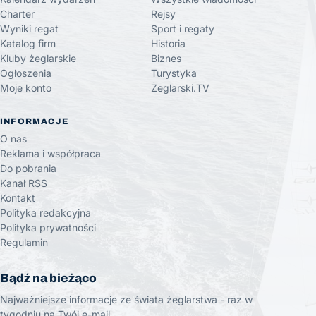
Charter
Rejsy
Wyniki regat
Sport i regaty
Katalog firm
Historia
Kluby żeglarskie
Biznes
Ogłoszenia
Turystyka
Moje konto
Żeglarski.TV
INFORMACJE
O nas
Reklama i współpraca
Do pobrania
Kanał RSS
Kontakt
Polityka redakcyjna
Polityka prywatności
Regulamin
Bądź na bieżąco
Najważniejsze informacje ze świata żeglarstwa - raz w
tygodniu na Twój e-mail.