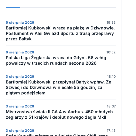
6 sierpnia 2026
19:33
Bartłomiej Kubkowski wraca na plażę w Dziwnowie.
Postument w Alei Gwiazd Sportu z trasą przeprawy
przez Bałtyk
6 sierpnia 2026
10:52
Polska Liga Żeglarska wraca do Gdyni. 56 załóg
powalczy w trzecich rundach sezonu 2026
3 sierpnia 2026
18:10
Bartłomiej Kubkowski przepłynął Bałtyk wpław. Ze
Szwecji do Dziwnowa w niecałe 55 godzin, za
piątym podejściem
3 sierpnia 2026
18:07
Mistrzostwa świata ILCA 4 w Aarhus. 450 młodych
żeglarzy z 51 krajów i debiut nowego żagla MkII
3 sierpnia 2026
17:45
Róża Kowalik mistrzynią świata O'pen Skiff, brąz