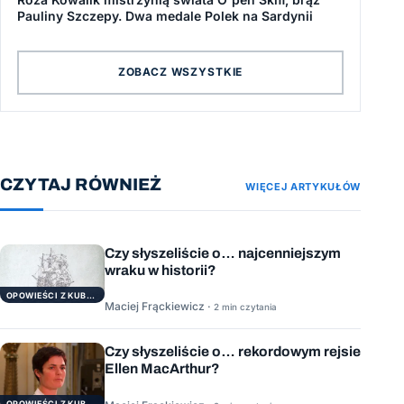
Pauliny Szczepy. Dwa medale Polek na Sardynii
ZOBACZ WSZYSTKIE
CZYTAJ RÓWNIEŻ
WIĘCEJ ARTYKUŁÓW
Czy słyszeliście o… najcenniejszym
wraku w historii?
OPOWIEŚCI Z KUBRYKU
Maciej Frąckiewicz ·
2 min czytania
Czy słyszeliście o… rekordowym rejsie
Ellen MacArthur?
OPOWIEŚCI Z KUBRYKU