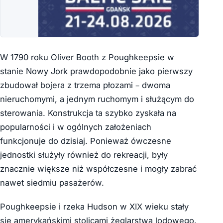
W 1790 roku Oliver Booth z Poughkeepsie w
stanie Nowy Jork prawdopodobnie jako pierwszy
zbudował bojera z trzema płozami – dwoma
nieruchomymi, a jednym ruchomym i służącym do
sterowania. Konstrukcja ta szybko zyskała na
popularności i w ogólnych założeniach
funkcjonuje do dzisiaj. Ponieważ ówczesne
jednostki służyły również do rekreacji, były
znacznie większe niż współczesne i mogły zabrać
nawet siedmiu pasażerów.
Poughkeepsie i rzeka Hudson w XIX wieku stały
się amerykańskimi stolicami żeglarstwa lodowego.