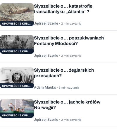
Słyszeliście o… katastrofie
transatlantyku „Atlantic”?
Jędrzej Szerle ·
2 min czytania
OPOWIEŚCI Z KUBRYKU
Słyszeliście o… poszukiwaniach
Fontanny Młodości?
OPOWIEŚCI Z KUBRYKU
Jędrzej Szerle ·
2 min czytania
Słyszeliście o… żeglarskich
przesądach?
OPOWIEŚCI Z KUBRYKU
Adam Mauks ·
3 min czytania
Słyszeliście o… jachcie królów
Norwegii?
OPOWIEŚCI Z KUBRYKU
Jędrzej Szerle ·
2 min czytania