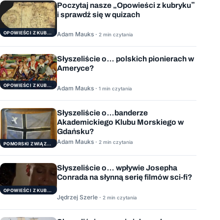
Poczytaj nasze „Opowieści z kubryku”
i sprawdź się w quizach
OPOWIEŚCI Z KUBRYKU
Adam Mauks ·
2 min czytania
Słyszeliście o… polskich pionierach w
Ameryce?
OPOWIEŚCI Z KUBRYKU
Adam Mauks ·
1 min czytania
Słyszeliście o…banderze
Akademickiego Klubu Morskiego w
Gdańsku?
Adam Mauks ·
2 min czytania
POMORSKI ZWIĄZEK ŻEGLARSKI
Słyszeliście o… wpływie Josepha
Conrada na słynną serię filmów sci-fi?
OPOWIEŚCI Z KUBRYKU
Jędrzej Szerle ·
2 min czytania