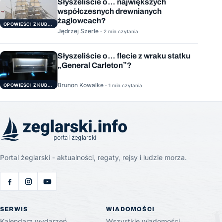
Słyszeliście o… największych
współczesnych drewnianych
żaglowcach?
OPOWIEŚCI Z KUBRYKU
Jędrzej Szerle ·
2 min czytania
Słyszeliście o… flecie z wraku statku
„General Carleton”?
Brunon Kowalke ·
OPOWIEŚCI Z KUBRYKU
1 min czytania
Portal żeglarski - aktualności, regaty, rejsy i ludzie morza.
SERWIS
WIADOMOŚCI
Kalendarz wydarzeń
Wszystkie wiadomości