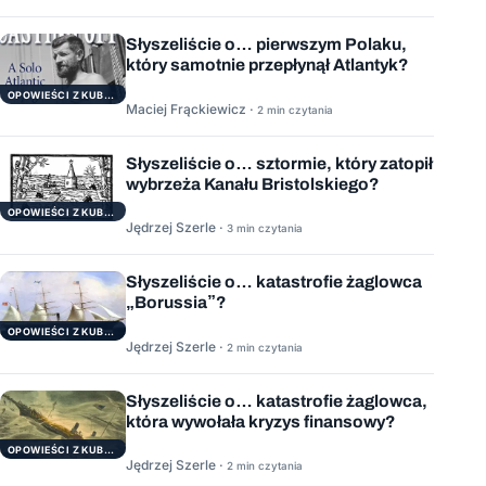
Słyszeliście o… pierwszym Polaku,
który samotnie przepłynął Atlantyk?
OPOWIEŚCI Z KUBRYKU
Maciej Frąckiewicz ·
2 min czytania
Słyszeliście o… sztormie, który zatopił
wybrzeża Kanału Bristolskiego?
OPOWIEŚCI Z KUBRYKU
Jędrzej Szerle ·
3 min czytania
Słyszeliście o… katastrofie żaglowca
„Borussia”?
OPOWIEŚCI Z KUBRYKU
Jędrzej Szerle ·
2 min czytania
Słyszeliście o… katastrofie żaglowca,
która wywołała kryzys finansowy?
OPOWIEŚCI Z KUBRYKU
Jędrzej Szerle ·
2 min czytania