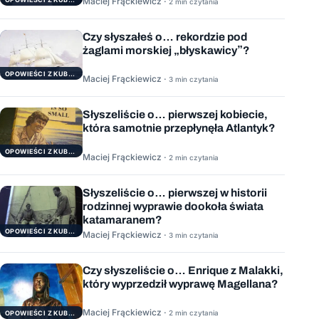
Maciej Frąckiewicz ·
2 min czytania
Czy słyszałeś o… rekordzie pod
żaglami morskiej „błyskawicy”?
OPOWIEŚCI Z KUBRYKU
Maciej Frąckiewicz ·
3 min czytania
Słyszeliście o… pierwszej kobiecie,
która samotnie przepłynęła Atlantyk?
OPOWIEŚCI Z KUBRYKU
Maciej Frąckiewicz ·
2 min czytania
Słyszeliście o… pierwszej w historii
rodzinnej wyprawie dookoła świata
katamaranem?
OPOWIEŚCI Z KUBRYKU
Maciej Frąckiewicz ·
3 min czytania
Czy słyszeliście o… Enrique z Malakki,
który wyprzedził wyprawę Magellana?
Maciej Frąckiewicz ·
2 min czytania
OPOWIEŚCI Z KUBRYKU