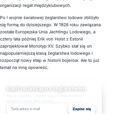
organizacji regat międzyklubowych.
Po I wojnie światowej żeglarstwo lodowe zbliżyło
się formą do dzisiejszego. W 1928 roku zawiązana
została Europejska Unia Jachtingu Lodowego, a
cztery lata później Erik von Holst z Estonii
zaprojektował Monotyp XV. Szybko stał się on
najpopularniejszą klasą żeglarstwa lodowego i
rozpoczął nowy etap w historii bojerów. Ale to już
temat na inną opowieść.
Bądź na bieżąco z żeglarstwem
Raz w tygodniu - regaty, rejsy i ludzie morza w
jednym e-mailu. Bez spamu.
Zapisz się