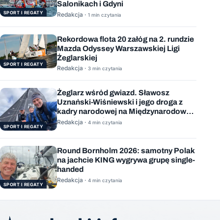
Salonikach i Gdyni
SPORT I REGATY
Redakcja ·
1 min czytania
Rekordowa flota 20 załóg na 2. rundzie
Mazda Odyssey Warszawskiej Ligi
Żeglarskiej
SPORT I REGATY
Redakcja ·
3 min czytania
Żeglarz wśród gwiazd. Sławosz
Uznański-Wiśniewski i jego droga z
kadry narodowej na Międzynarodową
Stację Kosmiczną
Redakcja ·
4 min czytania
SPORT I REGATY
Round Bornholm 2026: samotny Polak
na jachcie KING wygrywa grupę single-
handed
Redakcja ·
4 min czytania
SPORT I REGATY