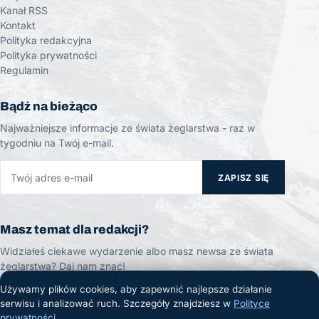
Kanał RSS
Kontakt
Polityka redakcyjna
Polityka prywatności
Regulamin
Bądź na bieżąco
Najważniejsze informacje ze świata żeglarstwa - raz w
tygodniu na Twój e-mail.
ZAPISZ SIĘ
Masz temat dla redakcji?
Widziałeś ciekawe wydarzenie albo masz newsa ze świata
żeglarstwa? Daj nam znać!
Używamy plików cookies, aby zapewnić najlepsze działanie
ZGŁOŚ TEMAT
serwisu i analizować ruch. Szczegóły znajdziesz w
Polityce
prywatności
.