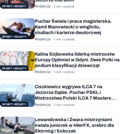
Redakcja ·
SPORT I REGATY
3 min czytania
Puchar Świata i praca magisterska.
Kamil Manowiecki o wingfoilu,
studiach i karierze dwutorowej
SPORT I REGATY
Redakcja ·
7 min czytania
Kalina Sójkowska liderką mistrzostw
Europy Optimist w Gdyni. Dwie Polki na
podium klasyfikacji dziewcząt
SPORT I REGATY
Redakcja ·
3 min czytania
Ciszkiewicz wygrywa ILCA 7 na
Jeziorze Dąbie. Puchar PSKL i
Mistrzostwa Polski ILCA 7 Masters
rozstrzygnięte
Redakcja ·
SPORT I REGATY
3 min czytania
Lewandowska i Zwara mistrzyniami
świata juniorek w 49erFX, srebro dla
Skórnóg i Sobczak