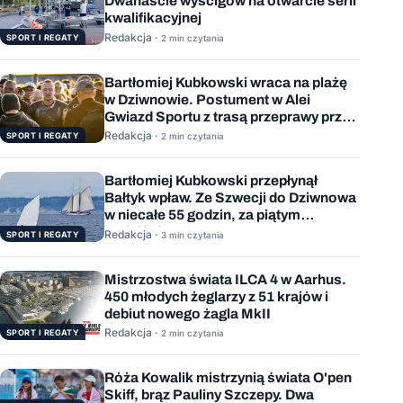
Dwanaście wyścigów na otwarcie serii
kwalifikacyjnej
Redakcja ·
SPORT I REGATY
2 min czytania
Bartłomiej Kubkowski wraca na plażę
w Dziwnowie. Postument w Alei
Gwiazd Sportu z trasą przeprawy przez
Bałtyk
Redakcja ·
SPORT I REGATY
2 min czytania
Bartłomiej Kubkowski przepłynął
Bałtyk wpław. Ze Szwecji do Dziwnowa
w niecałe 55 godzin, za piątym
podejściem
Redakcja ·
SPORT I REGATY
3 min czytania
Mistrzostwa świata ILCA 4 w Aarhus.
450 młodych żeglarzy z 51 krajów i
debiut nowego żagla MkII
Redakcja ·
SPORT I REGATY
2 min czytania
Róża Kowalik mistrzynią świata O'pen
Skiff, brąz Pauliny Szczepy. Dwa