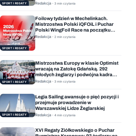
Redakcja ·
SPORT I REGATY
3 min czytania
Foilowy tydzień w Mechelinkach.
Mistrzostwa Polski iQFOiL i Puchar
Polski WingFoil Race na początku
sierpnia
Redakcja ·
2 min czytania
SPORT I REGATY
Mistrzostwa Europy w klasie Optimist
wracają na Zatokę Gdańską. 292
młodych żeglarzy i podwójna kadra
Polski
Redakcja ·
3 min czytania
SPORT I REGATY
Legia Sailing awansuje o pięć pozycji i
przejmuje prowadzenie w
Warszawskiej Lidze Żeglarskiej
Redakcja ·
SPORT I REGATY
4 min czytania
XVI Regaty Ziółkowskiego o Puchar
Burmistrza Koronowa: 93 żeglarzy na