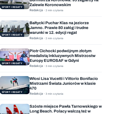
Zalewie Koronowskim
SPORT I REGATY
Redakcja ·
2 min czytania
Bałtycki Puchar Klas na jeziorze
Jamno. Prawie 80 załóg i trudne
warunki w 12. edycji regat
SPORT I REGATY
Redakcja ·
2 min czytania
Piotr Cichocki podwójnym złotym
medalistą Inkluzywnych Mistrzostw
Europy EUROSAF w Gdyni
SPORT I REGATY
Redakcja ·
3 min czytania
Włosi Lisa Vucetti i Vittorio Bonifacio
Mistrzami Świata Juniorów w klasie
470
SPORT I REGATY
Redakcja ·
3 min czytania
Szóste miejsce Pawła Tarnowskiego w
Long Beach. Polacy walczą też w