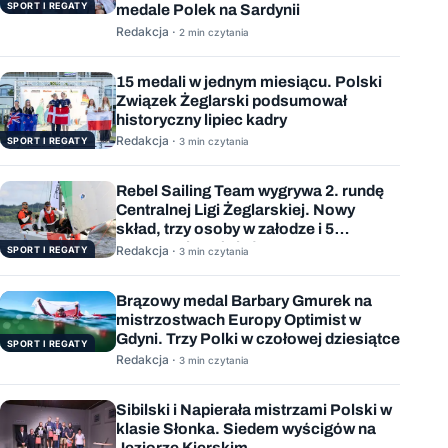
SPORT I REGATY
medale Polek na Sardynii
Redakcja ·
2 min czytania
15 medali w jednym miesiącu. Polski
Związek Żeglarski podsumował
historyczny lipiec kadry
Redakcja ·
SPORT I REGATY
3 min czytania
Rebel Sailing Team wygrywa 2. rundę
Centralnej Ligi Żeglarskiej. Nowy
skład, trzy osoby w załodze i 5
wygranych wyścigów
Redakcja ·
SPORT I REGATY
3 min czytania
Brązowy medal Barbary Gmurek na
mistrzostwach Europy Optimist w
Gdyni. Trzy Polki w czołowej dziesiątce
SPORT I REGATY
Redakcja ·
3 min czytania
Sibilski i Napierała mistrzami Polski w
klasie Słonka. Siedem wyścigów na
Jeziorze Kierskim