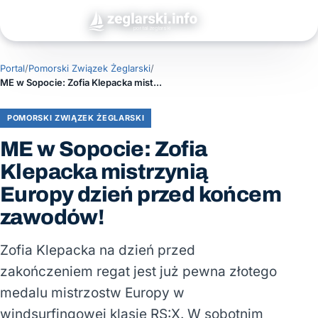
Portal
/
Pomorski Związek Żeglarski
/
ME w Sopocie: Zofia Klepacka mistrzynią Europy dzień przed końcem zawodów!
POMORSKI ZWIĄZEK ŻEGLARSKI
ME w Sopocie: Zofia
Klepacka mistrzynią
Europy dzień przed końcem
zawodów!
Zofia Klepacka na dzień przed
zakończeniem regat jest już pewna złotego
medalu mistrzostw Europy w
windsurfingowej klasie RS:X. W sobotnim