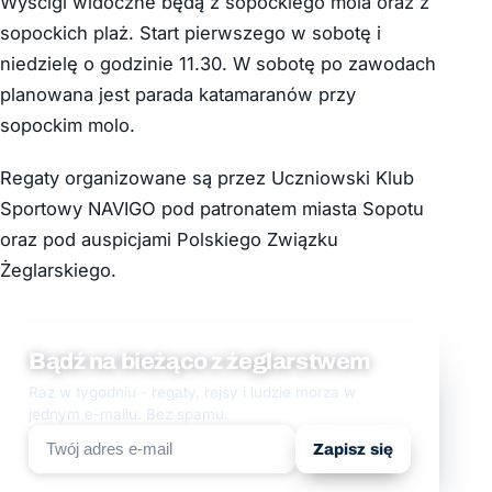
Wyścigi widoczne będą z sopockiego mola oraz z
sopockich plaż. Start pierwszego w sobotę i
niedzielę o godzinie 11.30. W sobotę po zawodach
planowana jest parada katamaranów przy
sopockim molo.
Regaty organizowane są przez Uczniowski Klub
Sportowy NAVIGO pod patronatem miasta Sopotu
oraz pod auspicjami Polskiego Związku
Żeglarskiego.
Bądź na bieżąco z żeglarstwem
Raz w tygodniu - regaty, rejsy i ludzie morza w
jednym e-mailu. Bez spamu.
Zapisz się