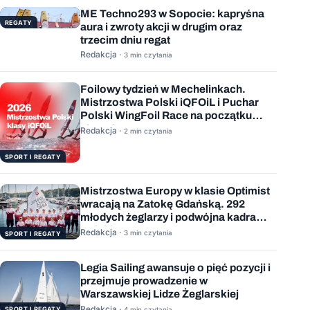
ME Techno293 w Sopocie: kapryśna
REGATY
aura i zwroty akcji w drugim oraz
trzecim dniu regat
Redakcja ·
3 min czytania
Foilowy tydzień w Mechelinkach.
Mistrzostwa Polski iQFOiL i Puchar
Polski WingFoil Race na początku
sierpnia
Redakcja ·
2 min czytania
SPORT I REGATY
Mistrzostwa Europy w klasie Optimist
wracają na Zatokę Gdańską. 292
młodych żeglarzy i podwójna kadra
Polski
Redakcja ·
3 min czytania
SPORT I REGATY
Legia Sailing awansuje o pięć pozycji i
przejmuje prowadzenie w
Warszawskiej Lidze Żeglarskiej
Redakcja ·
SPORT I REGATY
4 min czytania