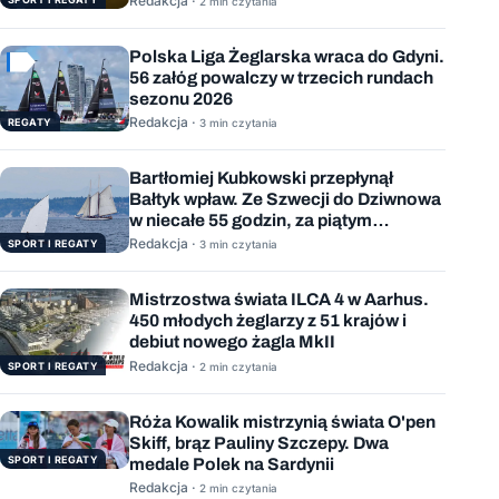
Redakcja ·
2 min czytania
Polska Liga Żeglarska wraca do Gdyni.
56 załóg powalczy w trzecich rundach
sezonu 2026
Redakcja ·
REGATY
3 min czytania
Bartłomiej Kubkowski przepłynął
Bałtyk wpław. Ze Szwecji do Dziwnowa
w niecałe 55 godzin, za piątym
podejściem
Redakcja ·
SPORT I REGATY
3 min czytania
Mistrzostwa świata ILCA 4 w Aarhus.
450 młodych żeglarzy z 51 krajów i
debiut nowego żagla MkII
Redakcja ·
SPORT I REGATY
2 min czytania
Róża Kowalik mistrzynią świata O'pen
Skiff, brąz Pauliny Szczepy. Dwa
SPORT I REGATY
medale Polek na Sardynii
Redakcja ·
2 min czytania