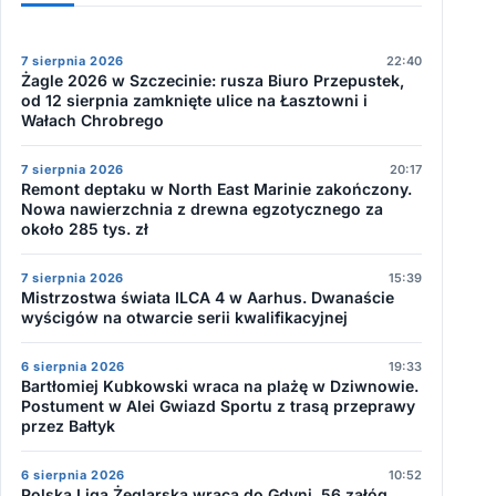
7 sierpnia 2026
22:40
Żagle 2026 w Szczecinie: rusza Biuro Przepustek,
od 12 sierpnia zamknięte ulice na Łasztowni i
Wałach Chrobrego
7 sierpnia 2026
20:17
Remont deptaku w North East Marinie zakończony.
Nowa nawierzchnia z drewna egzotycznego za
około 285 tys. zł
7 sierpnia 2026
15:39
Mistrzostwa świata ILCA 4 w Aarhus. Dwanaście
wyścigów na otwarcie serii kwalifikacyjnej
6 sierpnia 2026
19:33
Bartłomiej Kubkowski wraca na plażę w Dziwnowie.
Postument w Alei Gwiazd Sportu z trasą przeprawy
przez Bałtyk
6 sierpnia 2026
10:52
Polska Liga Żeglarska wraca do Gdyni. 56 załóg