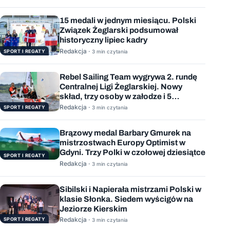
15 medali w jednym miesiącu. Polski
Związek Żeglarski podsumował
historyczny lipiec kadry
Redakcja ·
SPORT I REGATY
3 min czytania
Rebel Sailing Team wygrywa 2. rundę
Centralnej Ligi Żeglarskiej. Nowy
skład, trzy osoby w załodze i 5
wygranych wyścigów
Redakcja ·
SPORT I REGATY
3 min czytania
Brązowy medal Barbary Gmurek na
mistrzostwach Europy Optimist w
Gdyni. Trzy Polki w czołowej dziesiątce
SPORT I REGATY
Redakcja ·
3 min czytania
Sibilski i Napierała mistrzami Polski w
klasie Słonka. Siedem wyścigów na
Jeziorze Kierskim
Redakcja ·
SPORT I REGATY
3 min czytania