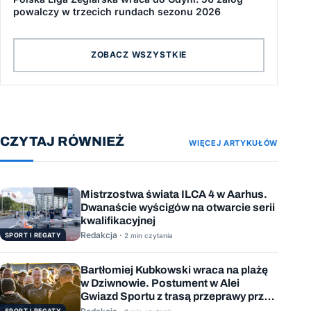
powalczy w trzecich rundach sezonu 2026
ZOBACZ WSZYSTKIE
CZYTAJ RÓWNIEŻ
WIĘCEJ ARTYKUŁÓW
Mistrzostwa świata ILCA 4 w Aarhus.
Dwanaście wyścigów na otwarcie serii
kwalifikacyjnej
Redakcja ·
SPORT I REGATY
2 min czytania
Bartłomiej Kubkowski wraca na plażę
w Dziwnowie. Postument w Alei
Gwiazd Sportu z trasą przeprawy przez
Bałtyk
SPORT I REGATY