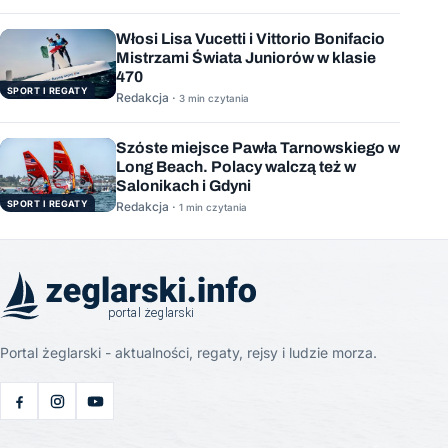
Włosi Lisa Vucetti i Vittorio Bonifacio
Mistrzami Świata Juniorów w klasie
470
SPORT I REGATY
Redakcja ·
3 min czytania
Szóste miejsce Pawła Tarnowskiego w
Long Beach. Polacy walczą też w
Salonikach i Gdyni
SPORT I REGATY
Redakcja ·
1 min czytania
Portal żeglarski - aktualności, regaty, rejsy i ludzie morza.