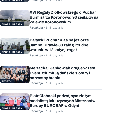
XVI Regaty Ziółkowskiego o Puchar
Burmistrza Koronowa: 93 żeglarzy na
Zalewie Koronowskim
SPORT I REGATY
Redakcja ·
2 min czytania
Bałtycki Puchar Klas na jeziorze
Jamno. Prawie 80 załóg i trudne
warunki w 12. edycji regat
SPORT I REGATY
Redakcja ·
2 min czytania
Melzacka i Jankowiak drugie w Test
Event, triumfują duńskie siostry i
norwescy bracia
REGATY
Redakcja ·
3 min czytania
Piotr Cichocki podwójnym złotym
medalistą Inkluzywnych Mistrzostw
Europy EUROSAF w Gdyni
SPORT I REGATY
Redakcja ·
3 min czytania