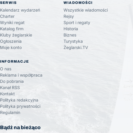
SERWIS
WIADOMOŚCI
Kalendarz wydarzeń
Wszystkie wiadomości
Charter
Rejsy
Wyniki regat
Sport i regaty
Katalog firm
Historia
Kluby żeglarskie
Biznes
Ogłoszenia
Turystyka
Moje konto
Żeglarski.TV
INFORMACJE
O nas
Reklama i współpraca
Do pobrania
Kanał RSS
Kontakt
Polityka redakcyjna
Polityka prywatności
Regulamin
Bądź na bieżąco