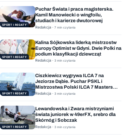
Puchar Świata i praca magisterska.
Kamil Manowiecki o wingfoilu,
studiach i karierze dwutorowej
SPORT I REGATY
Redakcja ·
7 min czytania
Kalina Sójkowska liderką mistrzostw
Europy Optimist w Gdyni. Dwie Polki na
podium klasyfikacji dziewcząt
SPORT I REGATY
Redakcja ·
3 min czytania
Ciszkiewicz wygrywa ILCA 7 na
Jeziorze Dąbie. Puchar PSKL i
Mistrzostwa Polski ILCA 7 Masters
rozstrzygnięte
Redakcja ·
SPORT I REGATY
3 min czytania
Lewandowska i Zwara mistrzyniami
świata juniorek w 49erFX, srebro dla
Skórnóg i Sobczak
Redakcja ·
SPORT I REGATY
3 min czytania