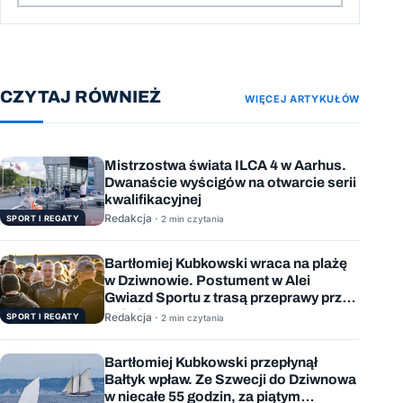
CZYTAJ RÓWNIEŻ
WIĘCEJ ARTYKUŁÓW
Mistrzostwa świata ILCA 4 w Aarhus.
Dwanaście wyścigów na otwarcie serii
kwalifikacyjnej
Redakcja ·
SPORT I REGATY
2 min czytania
Bartłomiej Kubkowski wraca na plażę
w Dziwnowie. Postument w Alei
Gwiazd Sportu z trasą przeprawy przez
Bałtyk
Redakcja ·
SPORT I REGATY
2 min czytania
Bartłomiej Kubkowski przepłynął
Bałtyk wpław. Ze Szwecji do Dziwnowa
w niecałe 55 godzin, za piątym