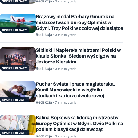
wygranych wyścigów
Redakcja ·
SPORT I REGATY
3 min czytania
Brązowy medal Barbary Gmurek na
mistrzostwach Europy Optimist w
Gdyni. Trzy Polki w czołowej dziesiątce
SPORT I REGATY
Redakcja ·
3 min czytania
Sibilski i Napierała mistrzami Polski w
klasie Słonka. Siedem wyścigów na
Jeziorze Kierskim
Redakcja ·
SPORT I REGATY
3 min czytania
Puchar Świata i praca magisterska.
Kamil Manowiecki o wingfoilu,
studiach i karierze dwutorowej
SPORT I REGATY
Redakcja ·
7 min czytania
Kalina Sójkowska liderką mistrzostw
Europy Optimist w Gdyni. Dwie Polki na
podium klasyfikacji dziewcząt
SPORT I REGATY
Redakcja ·
3 min czytania