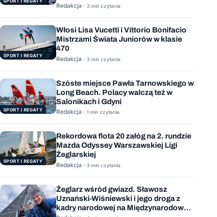
SPORT I REGATY
Redakcja ·
3 min czytania
Włosi Lisa Vucetti i Vittorio Bonifacio
Mistrzami Świata Juniorów w klasie
470
SPORT I REGATY
Redakcja ·
3 min czytania
Szóste miejsce Pawła Tarnowskiego w
Long Beach. Polacy walczą też w
Salonikach i Gdyni
SPORT I REGATY
Redakcja ·
1 min czytania
Rekordowa flota 20 załóg na 2. rundzie
Mazda Odyssey Warszawskiej Ligi
Żeglarskiej
SPORT I REGATY
Redakcja ·
3 min czytania
Żeglarz wśród gwiazd. Sławosz
Uznański-Wiśniewski i jego droga z
kadry narodowej na Międzynarodową
Stację Kosmiczną