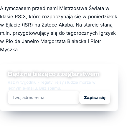
A tymczasem przed nami Mistrzostwa Świata w
klasie RS:X, które rozpoczynają się w poniedziałek
w Ejlacie (ISR) na Zatoce Akaba. Na starcie staną
m.in. przygotowujący się do tegorocznych igrzysk
w Rio de Janeiro Małgorzata Białecka i Piotr
Myszka.
Bądź na bieżąco z żeglarstwem
Raz w tygodniu - regaty, rejsy i ludzie morza w
jednym e-mailu. Bez spamu.
Zapisz się