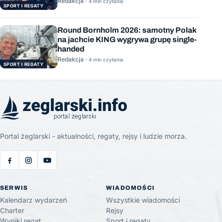
Redakcja ·
4 min czytania
SPORT I REGATY
Round Bornholm 2026: samotny Polak
na jachcie KING wygrywa grupę single-
handed
Redakcja ·
4 min czytania
SPORT I REGATY
Portal żeglarski - aktualności, regaty, rejsy i ludzie morza.
SERWIS
WIADOMOŚCI
Kalendarz wydarzeń
Wszystkie wiadomości
Charter
Rejsy
Wyniki regat
Sport i regaty