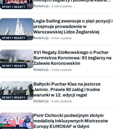
Polski
Redakcja ·
3 min czytania
SPORT I REGATY
Legia Sailing awansuje o pięć pozycji i
przejmuje prowadzenie w
Warszawskiej Lidze Żeglarskiej
Redakcja ·
SPORT I REGATY
4 min czytania
XVI Regaty Ziółkowskiego o Puchar
Burmistrza Koronowa: 93 żeglarzy na
Zalewie Koronowskim
SPORT I REGATY
Redakcja ·
2 min czytania
Bałtycki Puchar Klas na jeziorze
Jamno. Prawie 80 załóg i trudne
warunki w 12. edycji regat
SPORT I REGATY
Redakcja ·
2 min czytania
Piotr Cichocki podwójnym złotym
medalistą Inkluzywnych Mistrzostw
Europy EUROSAF w Gdyni