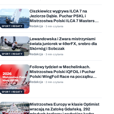
Ciszkiewicz wygrywa ILCA 7 na
Jeziorze Dąbie. Puchar PSKL i
Mistrzostwa Polski ILCA 7 Masters
rozstrzygnięte
Redakcja ·
SPORT I REGATY
3 min czytania
Lewandowska i Zwara mistrzyniami
świata juniorek w 49erFX, srebro dla
Skórnóg i Sobczak
Redakcja ·
SPORT I REGATY
3 min czytania
Foilowy tydzień w Mechelinkach.
Mistrzostwa Polski iQFOiL i Puchar
Polski WingFoil Race na początku
sierpnia
Redakcja ·
2 min czytania
SPORT I REGATY
Mistrzostwa Europy w klasie Optimist
wracają na Zatokę Gdańską. 292
młodych żeglarzy i podwójna kadra