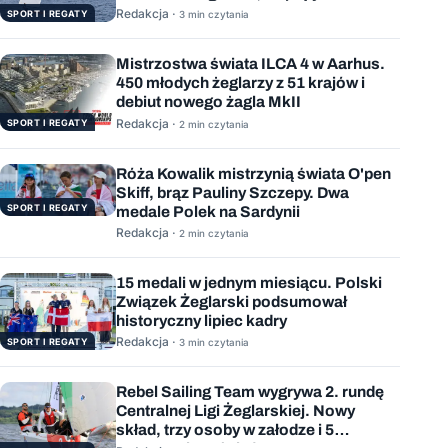
podejściem
Redakcja ·
SPORT I REGATY
3 min czytania
Mistrzostwa świata ILCA 4 w Aarhus.
450 młodych żeglarzy z 51 krajów i
debiut nowego żagla MkII
Redakcja ·
SPORT I REGATY
2 min czytania
Róża Kowalik mistrzynią świata O'pen
Skiff, brąz Pauliny Szczepy. Dwa
SPORT I REGATY
medale Polek na Sardynii
Redakcja ·
2 min czytania
15 medali w jednym miesiącu. Polski
Związek Żeglarski podsumował
historyczny lipiec kadry
Redakcja ·
SPORT I REGATY
3 min czytania
Rebel Sailing Team wygrywa 2. rundę
Centralnej Ligi Żeglarskiej. Nowy
skład, trzy osoby w załodze i 5