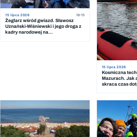
15 lipca 2026
18:15
Żeglarz wśród gwiazd. Sławosz
Uznański-Wiśniewski i jego droga z
kadry narodowej na
Międzynarodową Stację Kosmiczną
15 lipca 2026
Kosmiczna tech
Mazurach. Jak 
skraca czas dot
MOPR