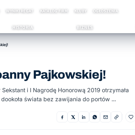
WYNIKI REGAT
KATALOG FIRM
KLUBY
OGŁOSZENIA
HISTORIA
BIZNES
kiej!
oanny Pajkowskiej!
y Sekstant i I Nagrodę Honorową 2019 otrzymała
 dookoła świata bez zawijania do portów …
Do