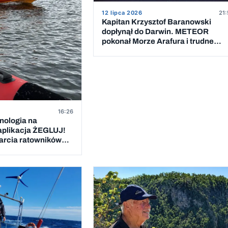
12 lipca 2026
21:
Kapitan Krzysztof Baranowski
dopłynął do Darwin. METEOR
pokonał Morze Arafura i trudne
cieśniny
16:26
nologia na
aplikacja ŻEGLUJ!
arcia ratowników