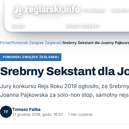
KALENDARZ
CHARTER
REJSY
SPORT I REGATY
Portal
/
Pomorski Związek Żeglarski
/
Srebrny Sekstant dla Joanny Pajkows
POMORSKI ZWIĄZEK ŻEGLARSKI
Srebrny Sekstant dla J
Jury konkursu Rejs Roku 2019 ogłosiło, że Srebrn
Joanna Pajkowska za solo-non stop, samotny rejs
Tomasz Falba
TF
31 grudnia 2019, godz. 18:57
·
1 min czytania