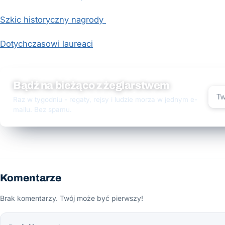
Szkic historyczny nagrody
Dotychczasowi laureaci
Bądź na bieżąco z żeglarstwem
Raz w tygodniu - regaty, rejsy i ludzie morza w jednym e-
mailu. Bez spamu.
Komentarze
Brak komentarzy. Twój może być pierwszy!