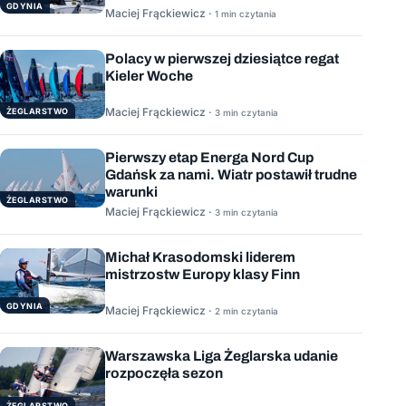
GDYNIA
Maciej Frąckiewicz ·
1 min czytania
Polacy w pierwszej dziesiątce regat
Kieler Woche
Maciej Frąckiewicz ·
ŻEGLARSTWO
3 min czytania
Pierwszy etap Energa Nord Cup
Gdańsk za nami. Wiatr postawił trudne
warunki
ŻEGLARSTWO
Maciej Frąckiewicz ·
3 min czytania
Michał Krasodomski liderem
mistrzostw Europy klasy Finn
GDYNIA
Maciej Frąckiewicz ·
2 min czytania
Warszawska Liga Żeglarska udanie
rozpoczęła sezon
ŻEGLARSTWO