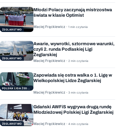
Młodzi Polacy zaczynają mistrzostwa
świata w klasie Optimist
Maciej Frąckiewicz ·
1 min czytania
ŻEGLARSTWO
Awarie, wywrotki, sztormowe warunki,
czyli 2. runda Podlaskiej Ligi
Żeglarskiej
ŻEGLARSTWO
Maciej Frąckiewicz ·
2 min czytania
Zapowiada się ostra walka o 1. Ligę w
Wielkopolskiej Lidze Żeglarskiej
POLSKA LIGA ŻEGLARSKA
Maciej Frąckiewicz ·
3 min czytania
Gdański AWFiS wygrywa drugą rundę
Młodzieżowej Polskiej Ligi Żeglarskiej
Maciej Frąckiewicz ·
ŻEGLARSTWO
4 min czytania