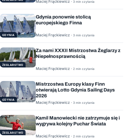
Maciej Frąckiewicz ·
3 min czytania
Gdynia ponownie stolicą
europejskiego Finna
Maciej Frąckiewicz ·
GDYNIA
3 min czytania
Za nami XXXII Mistrzostwa Żeglarzy z
Niepełnosprawnością
ŻEGLARSTWO
Maciej Frąckiewicz ·
2 min czytania
Mistrzostwa Europy klasy Finn
otwierają Lotto Gdynia Sailing Days
2026
GDYNIA
Maciej Frąckiewicz ·
3 min czytania
Kamil Manowiecki nie zatrzymuje się i
wygrywa kolejny Puchar Świata
ŻEGLARSTWO
Maciej Frąckiewicz ·
2 min czytania