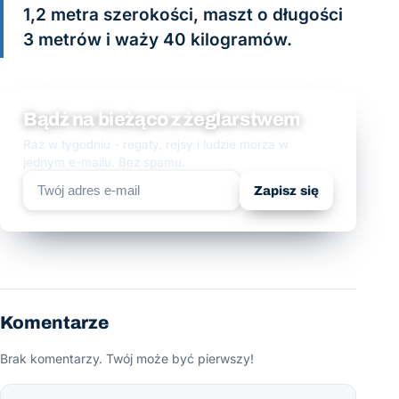
1,2 metra szerokości, maszt o długości
3 metrów i waży 40 kilogramów.
Bądź na bieżąco z żeglarstwem
Raz w tygodniu - regaty, rejsy i ludzie morza w
jednym e-mailu. Bez spamu.
Zapisz się
Komentarze
Brak komentarzy. Twój może być pierwszy!