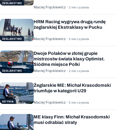
ŻEGLARSTWO
Maciej Frąckiewicz ·
2 min czytania
HRM Racing wygrywa drugą rundę
żeglarskiej Ekstraklasy w Pucku
Maciej Frąckiewicz ·
ŻEGLARSTWO
5 min czytania
Dwoje Polaków w złotej grupie
mistrzostw świata klasy Optimist.
Siódme miejsce Polki
Maciej Frąckiewicz ·
ŻEGLARSTWO
2 min czytania
Żeglarskie ME: Michał Krasodomski
triumfuje w kategorii U29
GDYNIA
Maciej Frąckiewicz ·
5 min czytania
ME klasy Finn: Michał Krasodomski
musi odrabiać straty