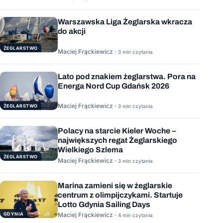
Warszawska Liga Żeglarska wkracza
do akcji
ŻEGLARSTWO
Maciej Frąckiewicz ·
3 min czytania
Lato pod znakiem żeglarstwa. Pora na
Energa Nord Cup Gdańsk 2026
Maciej Frąckiewicz ·
ŻEGLARSTWO
3 min czytania
Polacy na starcie Kieler Woche –
największych regat Żeglarskiego
Wielkiego Szlema
ŻEGLARSTWO
Maciej Frąckiewicz ·
3 min czytania
Marina zamieni się w żeglarskie
centrum z olimpijczykami. Startuje
Lotto Gdynia Sailing Days
GDYNIA
Maciej Frąckiewicz ·
4 min czytania