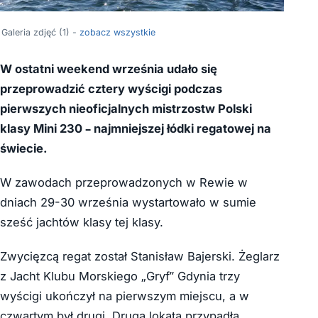
Galeria zdjęć (1) -
zobacz wszystkie
W ostatni weekend września udało się
przeprowadzić cztery wyścigi podczas
pierwszych nieoficjalnych mistrzostw Polski
klasy Mini 230 – najmniejszej łódki regatowej na
świecie.
W zawodach przeprowadzonych w Rewie w
dniach 29-30 września wystartowało w sumie
sześć jachtów klasy tej klasy.
Zwycięzcą regat został Stanisław Bajerski. Żeglarz
z Jacht Klubu Morskiego „Gryf” Gdynia trzy
wyścigi ukończył na pierwszym miejscu, a w
czwartym był drugi. Druga lokata przypadła