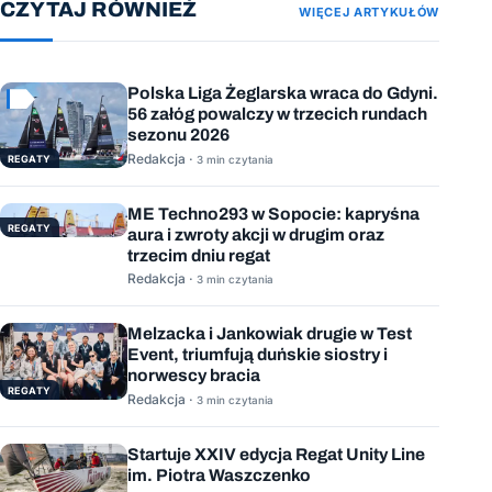
CZYTAJ RÓWNIEŻ
WIĘCEJ ARTYKUŁÓW
Polska Liga Żeglarska wraca do Gdyni.
56 załóg powalczy w trzecich rundach
sezonu 2026
Redakcja ·
REGATY
3 min czytania
ME Techno293 w Sopocie: kapryśna
REGATY
aura i zwroty akcji w drugim oraz
trzecim dniu regat
Redakcja ·
3 min czytania
Melzacka i Jankowiak drugie w Test
Event, triumfują duńskie siostry i
norwescy bracia
REGATY
Redakcja ·
3 min czytania
Startuje XXIV edycja Regat Unity Line
im. Piotra Waszczenko