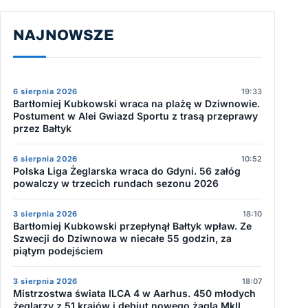
NAJNOWSZE
6 sierpnia 2026
19:33
Bartłomiej Kubkowski wraca na plażę w Dziwnowie.
Postument w Alei Gwiazd Sportu z trasą przeprawy
przez Bałtyk
6 sierpnia 2026
10:52
Polska Liga Żeglarska wraca do Gdyni. 56 załóg
powalczy w trzecich rundach sezonu 2026
3 sierpnia 2026
18:10
Bartłomiej Kubkowski przepłynął Bałtyk wpław. Ze
Szwecji do Dziwnowa w niecałe 55 godzin, za
piątym podejściem
3 sierpnia 2026
18:07
Mistrzostwa świata ILCA 4 w Aarhus. 450 młodych
żeglarzy z 51 krajów i debiut nowego żagla MkII