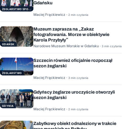
Gdańsku
ŻEGLARSTWO SPORTOWE
Maciej Frąckiewicz ·
2 min czytania
Muzeum zaprasza na „Zakaz
fotografowania. Morze w obiektywie
Karola Przybyły”
GDAŃSK
Narodowe Muzeum Morskie w Gdańsku ·
3 min czytania
Szczecin również oficjalnie rozpoczął
sezon żeglarski
ŻEGLARSTWO
Maciej Frąckiewicz ·
3 min czytania
Gdyńscy żeglarze uroczyście otworzyli
sezon żeglarski
GDYNIA
Maciej Frąckiewicz ·
2 min czytania
Zabytkowy obiekt odnaleziony w trakcie
prac morskich na Bałtyku