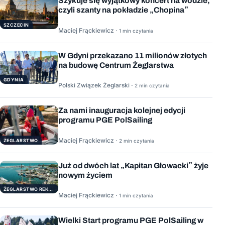
Szykuje się wyjątkowy koncert na wodzie,
czyli szanty na pokładzie „Chopina”
SZCZECIN
Maciej Frąckiewicz ·
1 min czytania
W Gdyni przekazano 11 milionów złotych
na budowę Centrum Żeglarstwa
GDYNIA
Polski Związek Żeglarski ·
2 min czytania
Za nami inauguracja kolejnej edycji
programu PGE PolSailing
Maciej Frąckiewicz ·
ŻEGLARSTWO
2 min czytania
Już od dwóch lat „Kapitan Głowacki” żyje
nowym życiem
ŻEGLARSTWO REKERACYJNE
Maciej Frąckiewicz ·
1 min czytania
Wielki Start programu PGE PolSailing w