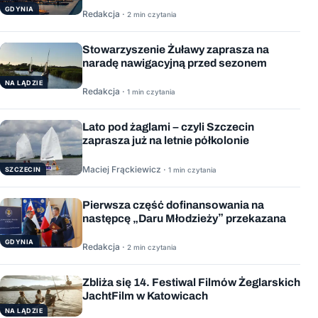
GDYNIA
Redakcja ·
2 min czytania
Stowarzyszenie Żuławy zaprasza na
naradę nawigacyjną przed sezonem
NA LĄDZIE
Redakcja ·
1 min czytania
Lato pod żaglami – czyli Szczecin
zaprasza już na letnie półkolonie
Maciej Frąckiewicz ·
1 min czytania
SZCZECIN
Pierwsza część dofinansowania na
następcę „Daru Młodzieży” przekazana
GDYNIA
Redakcja ·
2 min czytania
Zbliża się 14. Festiwal Filmów Żeglarskich
JachtFilm w Katowicach
NA LĄDZIE