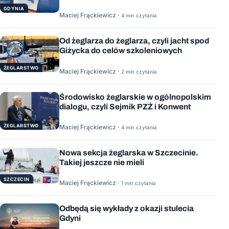
GDYNIA
Maciej Frąckiewicz ·
4 min czytania
Od żeglarza do żeglarza, czyli jacht spod
Giżycka do celów szkoleniowych
ŻEGLARSTWO
Maciej Frąckiewicz ·
2 min czytania
Środowisko żeglarskie w ogólnopolskim
dialogu, czyli Sejmik PZŻ i Konwent
ŻEGLARSTWO
Maciej Frąckiewicz ·
4 min czytania
Nowa sekcja żeglarska w Szczecinie.
Takiej jeszcze nie mieli
SZCZECIN
Maciej Frąckiewicz ·
1 min czytania
Odbędą się wykłady z okazji stulecia
Gdyni