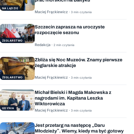
NA LĄDZIE
Maciej Frąckiewicz ·
3 min czytania
Szczecin zaprasza na uroczyste
rozpoczęcie sezonu
ŻEGLARSTWO
Redakcja ·
2 min czytania
Zbliża się Noc Muzeów. Znamy pierwsze
żeglarskie atrakcje
Maciej Frąckiewicz ·
ŻEGLARSTWO
3 min czytania
Michał Bielski i Magda Makowska z
nagrodami im. Kapitana Leszka
Wiktorowicza
GDYNIA
Maciej Frąckiewicz ·
3 min czytania
Jest przetarg na następcę „Daru
Młodzieży”. Wiemy, kiedy ma być gotowy