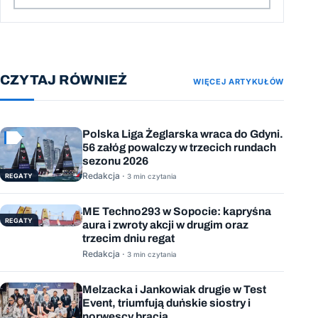
CZYTAJ RÓWNIEŻ
WIĘCEJ ARTYKUŁÓW
Polska Liga Żeglarska wraca do Gdyni.
56 załóg powalczy w trzecich rundach
sezonu 2026
Redakcja ·
REGATY
3 min czytania
ME Techno293 w Sopocie: kapryśna
REGATY
aura i zwroty akcji w drugim oraz
trzecim dniu regat
Redakcja ·
3 min czytania
Melzacka i Jankowiak drugie w Test
Event, triumfują duńskie siostry i
norwescy bracia