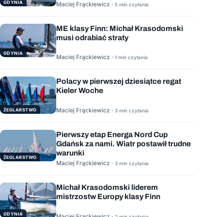
GDYNIA
Maciej Frąckiewicz ·
5 min czytania
ME klasy Finn: Michał Krasodomski
musi odrabiać straty
GDYNIA
Maciej Frąckiewicz ·
1 min czytania
Polacy w pierwszej dziesiątce regat
Kieler Woche
Maciej Frąckiewicz ·
ŻEGLARSTWO
3 min czytania
Pierwszy etap Energa Nord Cup
Gdańsk za nami. Wiatr postawił trudne
warunki
ŻEGLARSTWO
Maciej Frąckiewicz ·
3 min czytania
Michał Krasodomski liderem
mistrzostw Europy klasy Finn
GDYNIA
Maciej Frąckiewicz ·
2 min czytania