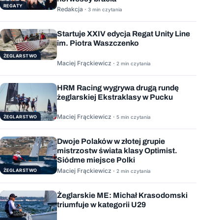
REGATY
Redakcja ·
3 min czytania
Startuje XXIV edycja Regat Unity Line
im. Piotra Waszczenko
ŻEGLARSTWO
Maciej Frąckiewicz ·
2 min czytania
HRM Racing wygrywa drugą rundę
żeglarskiej Ekstraklasy w Pucku
Maciej Frąckiewicz ·
ŻEGLARSTWO
5 min czytania
Dwoje Polaków w złotej grupie
mistrzostw świata klasy Optimist.
Siódme miejsce Polki
Maciej Frąckiewicz ·
ŻEGLARSTWO
2 min czytania
Żeglarskie ME: Michał Krasodomski
triumfuje w kategorii U29