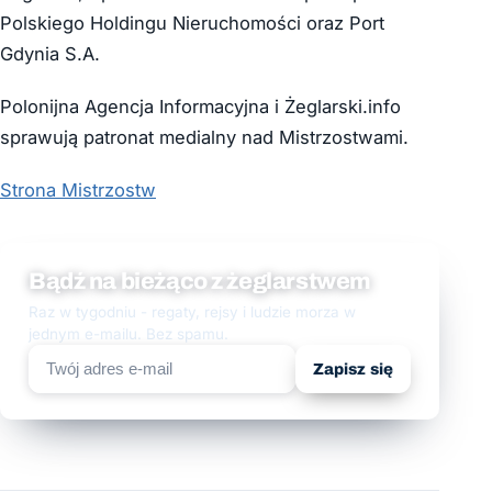
Polskiego Holdingu Nieruchomości oraz Port
Gdynia S.A.
Polonijna Agencja Informacyjna i Żeglarski.info
sprawują patronat medialny nad Mistrzostwami.
Strona Mistrzostw
Bądź na bieżąco z żeglarstwem
Raz w tygodniu - regaty, rejsy i ludzie morza w
jednym e-mailu. Bez spamu.
Zapisz się