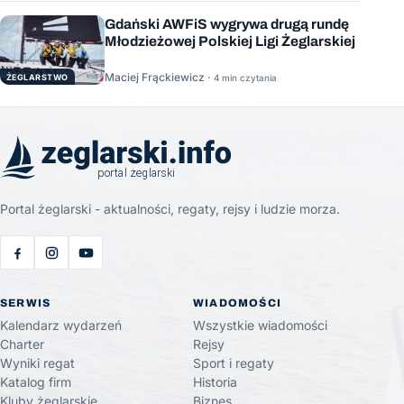
Gdański AWFiS wygrywa drugą rundę
Młodzieżowej Polskiej Ligi Żeglarskiej
Maciej Frąckiewicz ·
ŻEGLARSTWO
4 min czytania
Portal żeglarski - aktualności, regaty, rejsy i ludzie morza.
SERWIS
WIADOMOŚCI
Kalendarz wydarzeń
Wszystkie wiadomości
Charter
Rejsy
Wyniki regat
Sport i regaty
Katalog firm
Historia
Kluby żeglarskie
Biznes