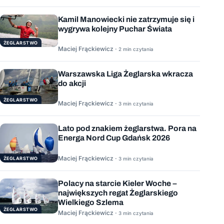
Kamil Manowiecki nie zatrzymuje się i
wygrywa kolejny Puchar Świata
ŻEGLARSTWO
Maciej Frąckiewicz ·
2 min czytania
Warszawska Liga Żeglarska wkracza
do akcji
ŻEGLARSTWO
Maciej Frąckiewicz ·
3 min czytania
Lato pod znakiem żeglarstwa. Pora na
Energa Nord Cup Gdańsk 2026
Maciej Frąckiewicz ·
ŻEGLARSTWO
3 min czytania
Polacy na starcie Kieler Woche –
największych regat Żeglarskiego
Wielkiego Szlema
ŻEGLARSTWO
Maciej Frąckiewicz ·
3 min czytania