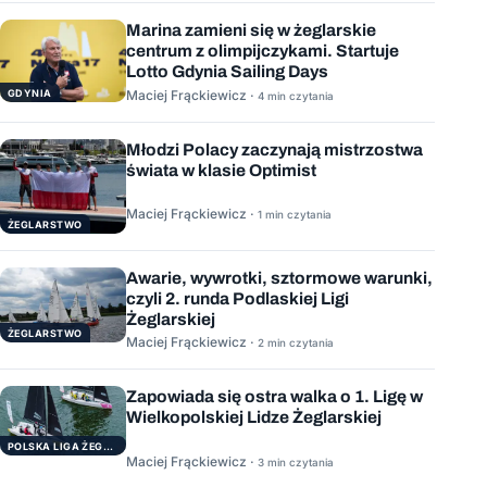
Marina zamieni się w żeglarskie
centrum z olimpijczykami. Startuje
Lotto Gdynia Sailing Days
GDYNIA
Maciej Frąckiewicz ·
4 min czytania
Młodzi Polacy zaczynają mistrzostwa
świata w klasie Optimist
Maciej Frąckiewicz ·
1 min czytania
ŻEGLARSTWO
Awarie, wywrotki, sztormowe warunki,
czyli 2. runda Podlaskiej Ligi
Żeglarskiej
ŻEGLARSTWO
Maciej Frąckiewicz ·
2 min czytania
Zapowiada się ostra walka o 1. Ligę w
Wielkopolskiej Lidze Żeglarskiej
POLSKA LIGA ŻEGLARSKA
Maciej Frąckiewicz ·
3 min czytania