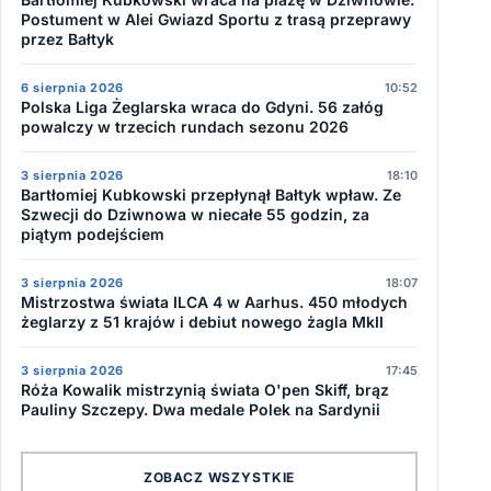
Postument w Alei Gwiazd Sportu z trasą przeprawy
przez Bałtyk
6 sierpnia 2026
10:52
Polska Liga Żeglarska wraca do Gdyni. 56 załóg
powalczy w trzecich rundach sezonu 2026
3 sierpnia 2026
18:10
Bartłomiej Kubkowski przepłynął Bałtyk wpław. Ze
Szwecji do Dziwnowa w niecałe 55 godzin, za
piątym podejściem
3 sierpnia 2026
18:07
Mistrzostwa świata ILCA 4 w Aarhus. 450 młodych
żeglarzy z 51 krajów i debiut nowego żagla MkII
3 sierpnia 2026
17:45
Róża Kowalik mistrzynią świata O'pen Skiff, brąz
Pauliny Szczepy. Dwa medale Polek na Sardynii
ZOBACZ WSZYSTKIE