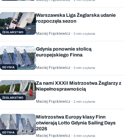
Warszawska Liga Żeglarska udanie
rozpoczęła sezon
ŻEGLARSTWO
Maciej Frąckiewicz ·
3 min czytania
Gdynia ponownie stolicą
europejskiego Finna
Maciej Frąckiewicz ·
GDYNIA
3 min czytania
Za nami XXXII Mistrzostwa Żeglarzy z
Niepełnosprawnością
ŻEGLARSTWO
Maciej Frąckiewicz ·
2 min czytania
Mistrzostwa Europy klasy Finn
otwierają Lotto Gdynia Sailing Days
2026
GDYNIA
Maciej Frąckiewicz ·
3 min czytania