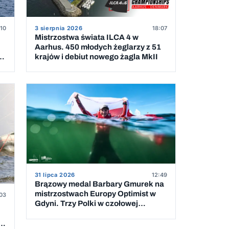
:10
3 sierpnia 2026
18:07
Mistrzostwa świata ILCA 4 w
Aarhus. 450 młodych żeglarzy z 51
krajów i debiut nowego żagla MkII
31 lipca 2026
12:49
Brązowy medal Barbary Gmurek na
mistrzostwach Europy Optimist w
03
Gdyni. Trzy Polki w czołowej
dziesiątce
 5