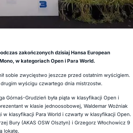
podczas zakończonych dzisiaj Hansa European
Mono, w kategoriach Open i Para World.
nił sobie zwycięstwo jeszcze przed ostatnim wyścigiem.
w drugim wyścigu czwartego dnia mistrzostw.
ga Górnaś-Grudzień była piąta w klasyfikacji Open i
reprezentant w klasie jednoosobowej, Waldemar Woźniak
w klasyfikacji Para World i czwarty w klasyfikacji Open.
drzej Bury (AKAS OSW Olsztyn) i Grzegorz Włochowicz 9
 lokatę.