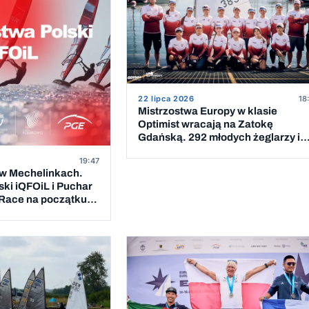
22 lipca 2026
18
Mistrzostwa Europy w klasie
Optimist wracają na Zatokę
Gdańską. 292 młodych żeglarzy i
podwójna kadra Polski
19:47
 w Mechelinkach.
ski iQFOiL i Puchar
 Race na początku