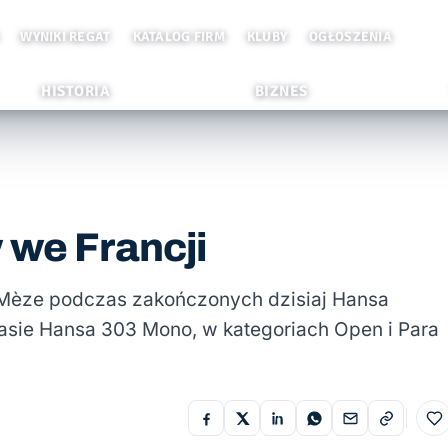
WYNIKI REGAT
KATALOG FIRM
KLUBY
OGŁOSZENIA
HISTORIA
BIZNES
 we Francji
 Mèze podczas zakończonych dzisiaj Hansa
lasie Hansa 303 Mono, w kategoriach Open i Para
Do