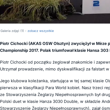
Galeria zdjęć (1) -
zobacz wszystkie
Piotr Cichocki (AKAS OSW Olsztyn) zwyciężył w Mèze 
Championship 2017. Polak triumfował klasie Hansa 303 
Piotr Cichocki od początku żeglował znakomicie i zapew
Utrzymał prowadzenie, mimo dyskwalifikacji za falstart 
Jego klubowa koleżanka, startująca w tej samej klasie Ol
pierwsza w klasyfikacji Para World kobiet. Nasz trzeci 
ze Stowarzyszenia Żeglarzy Niepełnosprawnych był drugi 
Polski duet w klasie Hanza 3030 Double, w składzie An
Stowarzyszenie Żeglarzy Niepełnosprawnych), zajął ósmą