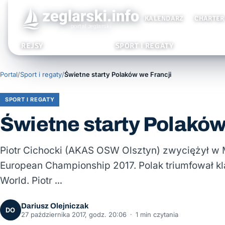
KALENDARZ
CHARTER
REJSY
SPORT I REGATY
Portal
/
Sport i regaty
/
Świetne starty Polaków we Francji
SPORT I REGATY
Świetne starty Polaków
Piotr Cichocki (AKAS OSW Olsztyn) zwyciężył w
European Championship 2017. Polak triumfował k
World. Piotr …
Dariusz Olejniczak
DO
27 października 2017, godz. 20:06
·
1 min czytania