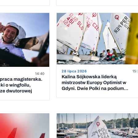
wygranych wyścigów
28 lipca 2026
15:
14:40
Kalina Sójkowska liderką
 praca magisterska.
mistrzostw Europy Optimist w
i o wingfoilu,
Gdyni. Dwie Polki na podium
erze dwutorowej
klasyfikacji dziewcząt