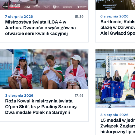
6 sierpnia 2026
7 sierpnia 2026
15:39
Bartłomiej Kub
Mistrzostwa świata ILCA 4 w
plażę w Dziwno
Aarhus. Dwanaście wyścigów na
Alei Gwiazd Spor
otwarcie serii kwalifikacyjnej
przeprawy przez
3 sierpnia 2026
17:45
Róża Kowalik mistrzynią świata
O'pen Skiff, brąz Pauliny Szczepy.
Dwa medale Polek na Sardynii
3 sierpnia 2026
15 medali w jed
Związek Żeglar
historyczny lipi