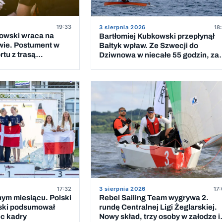
19:33
3 sierpnia 2026
18
kowski wraca na
Bartłomiej Kubkowski przepłynął
wie. Postument w
Bałtyk wpław. Ze Szwecji do
tu z trasą
Dziwnowa w niecałe 55 godzin, za
 Bałtyk
piątym podejściem
17:32
3 sierpnia 2026
17:
nym miesiącu. Polski
Rebel Sailing Team wygrywa 2.
ski podsumował
rundę Centralnej Ligi Żeglarskiej.
ec kadry
Nowy skład, trzy osoby w załodze i