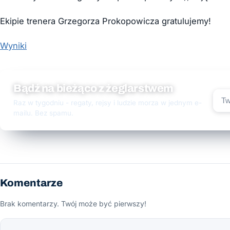
Ekipie trenera Grzegorza Prokopowicza gratulujemy!
Wyniki
Bądź na bieżąco z żeglarstwem
Raz w tygodniu - regaty, rejsy i ludzie morza w jednym e-
mailu. Bez spamu.
Komentarze
Brak komentarzy. Twój może być pierwszy!