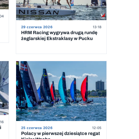
04
29 czerwca 2026
13:18
HRM Racing wygrywa drugą rundę
żeglarskiej Ekstraklasy w Pucku
:16
i
25 czerwca 2026
12:05
Polacy w pierwszej dziesiątce regat