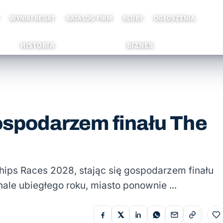
WYNIKI REGAT
KATALOG FIRM
KLUBY
OGŁOSZENIA
HISTORIA
BIZNES
gospodarzem finału The
 Ships Races 2028, stając się gospodarzem finału
inale ubiegłego roku, miasto ponownie …
Do