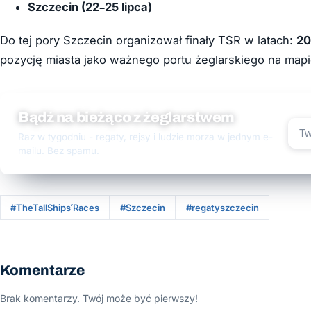
Szczecin (22–25 lipca)
Do tej pory Szczecin organizował finały TSR w latach:
20
pozycję miasta jako ważnego portu żeglarskiego na map
Bądź na bieżąco z żeglarstwem
Raz w tygodniu - regaty, rejsy i ludzie morza w jednym e-
mailu. Bez spamu.
#TheTallShips’Races
#Szczecin
#regatyszczecin
Komentarze
Brak komentarzy. Twój może być pierwszy!