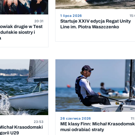
1 lipca 2026
15:
Startuje XXIV edycja Regat Unity
20:31
owiak drugie w Test
Line im. Piotra Waszczenko
duńskie siostry i
a
26 czerwca 2026
11
23:53
ME klasy Finn: Michał Krasodomsk
 Michał Krasodomski
musi odrabiać straty
gorii U29