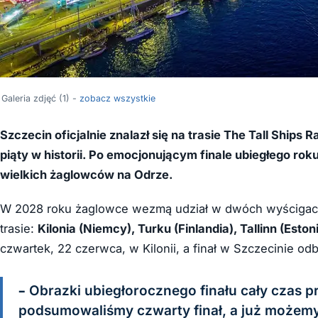
Galeria zdjęć (1) -
zobacz wszystkie
Szczecin oficjalnie znalazł się na trasie The Tall Ships
piąty w historii. Po emocjonującym finale ubiegłego rok
wielkich żaglowców na Odrze.
W 2028 roku żaglowce wezmą udział w dwóch wyścigach i
trasie:
Kilonia (Niemcy), Turku (Finlandia), Tallinn (Eston
czwartek, 22 czerwca, w Kilonii, a finał w Szczecinie odb
– Obrazki ubiegłorocznego finału cały czas p
podsumowaliśmy czwarty finał, a już możem