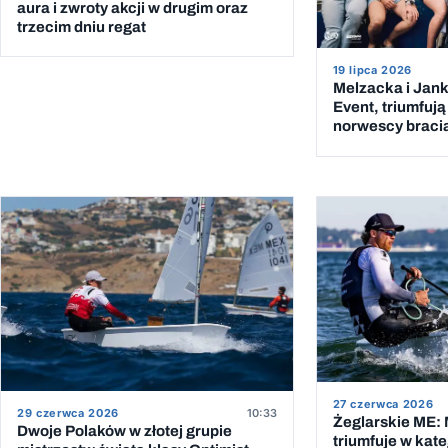
aura i zwroty akcji w drugim oraz
trzecim dniu regat
19 lipca 2026
Melzacka i Jank
Event, triumfują 
norwescy braci
27 czerwca 2026
29 czerwca 2026
10:33
Żeglarskie ME:
Dwoje Polaków w złotej grupie
triumfuje w kate