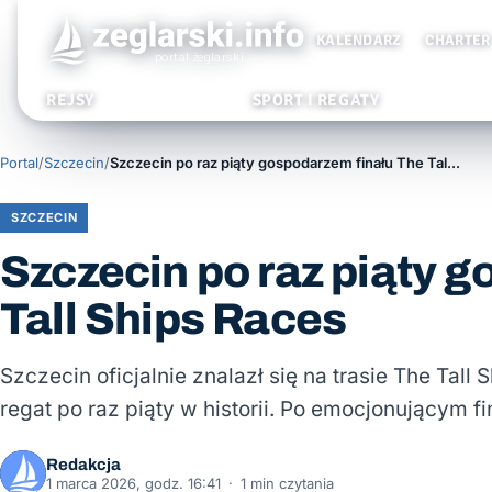
KALENDARZ
CHARTER
REJSY
SPORT I REGATY
Portal
/
Szczecin
/
Szczecin po raz piąty gospodarzem finału The Tall Ships Races
SZCZECIN
Szczecin po raz piąty 
Tall Ships Races
Szczecin oficjalnie znalazł się na trasie The Tall
regat po raz piąty w historii. Po emocjonującym f
Redakcja
1 marca 2026, godz. 16:41
·
1 min czytania