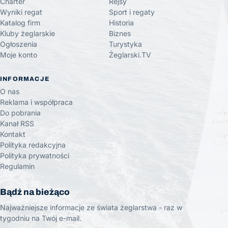
Charter
Rejsy
Wyniki regat
Sport i regaty
Katalog firm
Historia
Kluby żeglarskie
Biznes
Ogłoszenia
Turystyka
Moje konto
Żeglarski.TV
INFORMACJE
O nas
Reklama i współpraca
Do pobrania
Kanał RSS
Kontakt
Polityka redakcyjna
Polityka prywatności
Regulamin
Bądź na bieżąco
Najważniejsze informacje ze świata żeglarstwa - raz w
tygodniu na Twój e-mail.