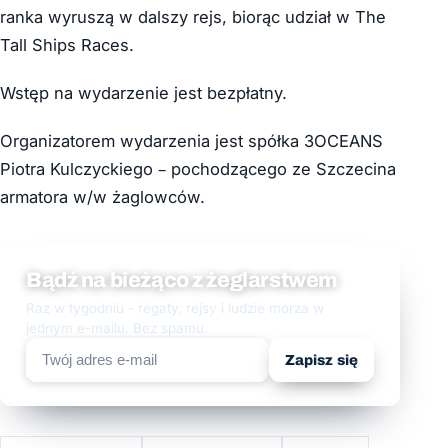
ranka wyruszą w dalszy rejs, biorąc udział w The
Tall Ships Races.
Wstęp na wydarzenie jest bezpłatny.
Organizatorem wydarzenia jest spółka 3OCEANS
Piotra Kulczyckiego – pochodzącego ze Szczecina
armatora w/w żaglowców.
Bądź na bieżąco z żeglarstwem
Raz w tygodniu - regaty, rejsy i ludzie morza w
jednym e-mailu. Bez spamu.
Zapisz się