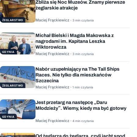
Zbliża się Noc Muzeów. Znamy pierwsze
żeglarskie atrakcje
Maciej Frąckiewicz ·
ŻEGLARSTWO
3 min czytania
Michał Bielski i Magda Makowska z
nagrodami im. Kapitana Leszka
Wiktorowicza
GDYNIA
Maciej Frąckiewicz ·
3 min czytania
Nabór uzupełniający na The Tall Ships
Races. Nie tylko dla mieszkańców
Szczecina
ŻEGLARSTWO
Maciej Frąckiewicz ·
1 min czytania
Jest przetarg na następcę „Daru
Młodzieży”. Wiemy, kiedy ma być gotowy
GDYNIA
Maciej Frąckiewicz ·
4 min czytania
Od żeglarza do żeglarza, czyli jacht spod