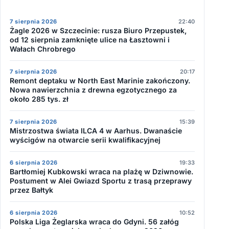
7 sierpnia 2026
22:40
Żagle 2026 w Szczecinie: rusza Biuro Przepustek,
od 12 sierpnia zamknięte ulice na Łasztowni i
Wałach Chrobrego
7 sierpnia 2026
20:17
Remont deptaku w North East Marinie zakończony.
Nowa nawierzchnia z drewna egzotycznego za
około 285 tys. zł
7 sierpnia 2026
15:39
Mistrzostwa świata ILCA 4 w Aarhus. Dwanaście
wyścigów na otwarcie serii kwalifikacyjnej
6 sierpnia 2026
19:33
Bartłomiej Kubkowski wraca na plażę w Dziwnowie.
Postument w Alei Gwiazd Sportu z trasą przeprawy
przez Bałtyk
6 sierpnia 2026
10:52
Polska Liga Żeglarska wraca do Gdyni. 56 załóg