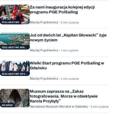
Za nami inauguracja kolejnej edycji
programu PGE PolSailing
Maciej Frąckiewicz ·
ŻEGLARSTWO
2 min czytania
Już od dwóch lat „Kapitan Głowacki” żyje
nowym życiem
ŻEGLARSTWO REKERACYJNE
Maciej Frąckiewicz ·
1 min czytania
Wielki Start programu PGE PolSailing w
Gdańsku
ŻEGLARSTWO SPORTOWE
Maciej Frąckiewicz ·
2 min czytania
Muzeum zaprasza na „Zakaz
fotografowania. Morze w obiektywie
Karola Przybyły”
GDAŃSK
Narodowe Muzeum Morskie w Gdańsku ·
3 min czytania