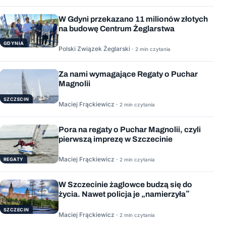
W Gdyni przekazano 11 milionów złotych
na budowę Centrum Żeglarstwa
GDYNIA
Polski Związek Żeglarski ·
2 min czytania
Za nami wymagające Regaty o Puchar
Magnolii
SZCZECIN
Maciej Frąckiewicz ·
2 min czytania
Pora na regaty o Puchar Magnolii, czyli
pierwszą imprezę w Szczecinie
Maciej Frąckiewicz ·
REGATY
2 min czytania
W Szczecinie żaglowce budzą się do
życia. Nawet policja je „namierzyła”
SZCZECIN
Maciej Frąckiewicz ·
2 min czytania