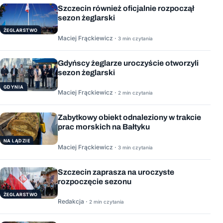
Szczecin również oficjalnie rozpoczął
sezon żeglarski
ŻEGLARSTWO
Maciej Frąckiewicz ·
3 min czytania
Gdyńscy żeglarze uroczyście otworzyli
sezon żeglarski
GDYNIA
Maciej Frąckiewicz ·
2 min czytania
Zabytkowy obiekt odnaleziony w trakcie
prac morskich na Bałtyku
NA LĄDZIE
Maciej Frąckiewicz ·
3 min czytania
Szczecin zaprasza na uroczyste
rozpoczęcie sezonu
ŻEGLARSTWO
Redakcja ·
2 min czytania