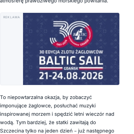
atmosferę prawdziwego morskiego powitania.
REKLAMA
To niepowtarzalna okazja, by zobaczyć
imponujące żaglowce, posłuchać muzyki
inspirowanej morzem i spędzić letni wieczór nad
wodą. Tym bardziej, że statki zawitają do
Szczecina tylko na jeden dzień – już następnego