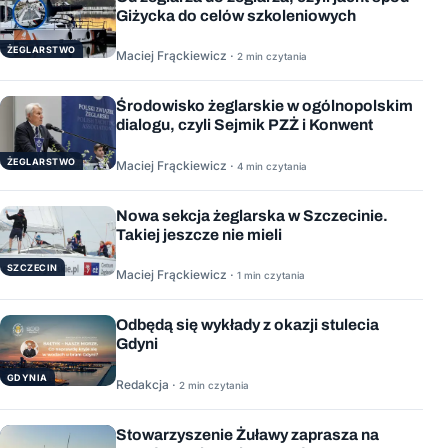
Giżycka do celów szkoleniowych
ŻEGLARSTWO
Maciej Frąckiewicz ·
2 min czytania
Środowisko żeglarskie w ogólnopolskim
dialogu, czyli Sejmik PZŻ i Konwent
ŻEGLARSTWO
Maciej Frąckiewicz ·
4 min czytania
Nowa sekcja żeglarska w Szczecinie.
Takiej jeszcze nie mieli
SZCZECIN
Maciej Frąckiewicz ·
1 min czytania
Odbędą się wykłady z okazji stulecia
Gdyni
GDYNIA
Redakcja ·
2 min czytania
Stowarzyszenie Żuławy zaprasza na