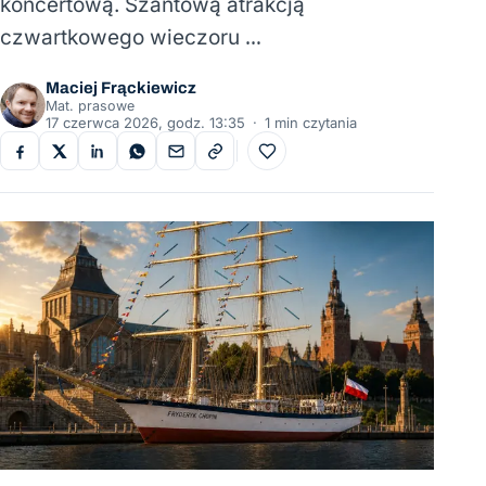
koncertową. Szantową atrakcją
czwartkowego wieczoru …
Maciej Frąckiewicz
Mat. prasowe
17 czerwca 2026, godz. 13:35
·
1 min czytania
Do ulubionych