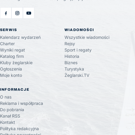
SERWIS
WIADOMOŚCI
Kalendarz wydarzeń
Wszystkie wiadomości
Charter
Rejsy
Wyniki regat
Sport i regaty
Katalog firm
Historia
Kluby żeglarskie
Biznes
Ogłoszenia
Turystyka
Moje konto
Żeglarski.TV
INFORMACJE
O nas
Reklama i współpraca
Do pobrania
Kanał RSS
Kontakt
Polityka redakcyjna
Polityka prywatności