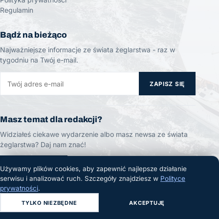
Regulamin
Bądź na bieżąco
Najważniejsze informacje ze świata żeglarstwa - raz w
tygodniu na Twój e-mail.
ZAPISZ SIĘ
Masz temat dla redakcji?
Widziałeś ciekawe wydarzenie albo masz newsa ze świata
żeglarstwa? Daj nam znać!
ZGŁOŚ TEMAT
Używamy plików cookies, aby zapewnić najlepsze działanie
serwisu i analizować ruch. Szczegóły znajdziesz w
Polityce
prywatności
.
TYLKO NIEZBĘDNE
AKCEPTUJĘ
© 2026 Żeglarski.info. Wszelkie prawa zastrzeżone.