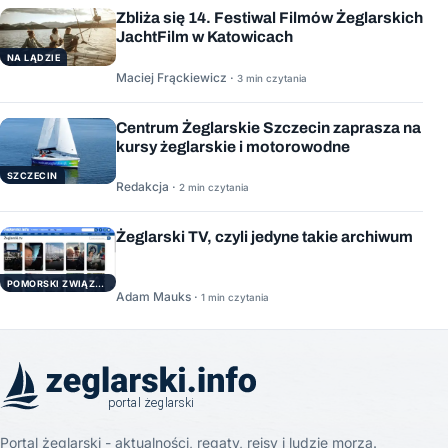
Zbliża się 14. Festiwal Filmów Żeglarskich
JachtFilm w Katowicach
NA LĄDZIE
Maciej Frąckiewicz ·
3 min czytania
Centrum Żeglarskie Szczecin zaprasza na
kursy żeglarskie i motorowodne
SZCZECIN
Redakcja ·
2 min czytania
Żeglarski TV, czyli jedyne takie archiwum
POMORSKI ZWIĄZEK ŻEGLARSKI
Adam Mauks ·
1 min czytania
Portal żeglarski - aktualności, regaty, rejsy i ludzie morza.