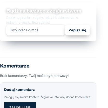
Bądź na bieżąco z żeglarstwem
Raz w tygodniu - regaty, rejsy i ludzie morza w
jednym e-mailu. Bez spamu.
Zapisz się
Komentarze
Brak komentarzy. Twój może być pierwszy!
Dodaj komentarz
Zaloguj się swoim kontem Żeglarski.info, aby dodać komentarz.
ZALOGUJ SIĘ