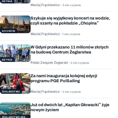
GDYNIA
Maciej Frąckiewicz ·
3 min czytania
Szykuje się wyjątkowy koncert na wodzie,
czyli szanty na pokładzie „Chopina”
SZCZECIN
Maciej Frąckiewicz ·
1 min czytania
W Gdyni przekazano 11 milionów złotych
na budowę Centrum Żeglarstwa
GDYNIA
Polski Związek Żeglarski ·
2 min czytania
Za nami inauguracja kolejnej edycji
programu PGE PolSailing
Maciej Frąckiewicz ·
ŻEGLARSTWO
2 min czytania
Już od dwóch lat „Kapitan Głowacki” żyje
nowym życiem
ŻEGLARSTWO REKERACYJNE