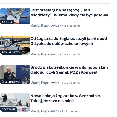
Jest przetarg na następcę „Daru
Młodzieży”. Wiemy, kiedy ma być gotowy
GDYNIA
Maciej Frąckiewicz ·
4 min czytania
Od żeglarza do żeglarza, czyli jacht spod
Giżycka do celów szkoleniowych
ŻEGLARSTWO
Maciej Frąckiewicz ·
2 min czytania
Środowisko żeglarskie w ogólnopolskim
dialogu, czyli Sejmik PZŻ i Konwent
ŻEGLARSTWO
Maciej Frąckiewicz ·
4 min czytania
Nowa sekcja żeglarska w Szczecinie.
Takiej jeszcze nie mieli
SZCZECIN
Maciej Frąckiewicz ·
1 min czytania