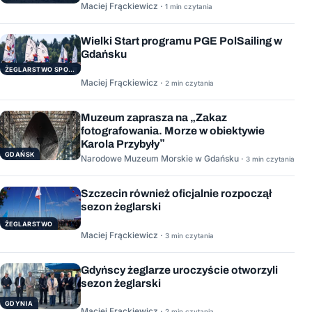
Maciej Frąckiewicz ·
1 min czytania
Wielki Start programu PGE PolSailing w
Gdańsku
ŻEGLARSTWO SPORTOWE
Maciej Frąckiewicz ·
2 min czytania
Muzeum zaprasza na „Zakaz
fotografowania. Morze w obiektywie
Karola Przybyły”
GDAŃSK
Narodowe Muzeum Morskie w Gdańsku ·
3 min czytania
Szczecin również oficjalnie rozpoczął
sezon żeglarski
ŻEGLARSTWO
Maciej Frąckiewicz ·
3 min czytania
Gdyńscy żeglarze uroczyście otworzyli
sezon żeglarski
GDYNIA
Maciej Frąckiewicz ·
2 min czytania