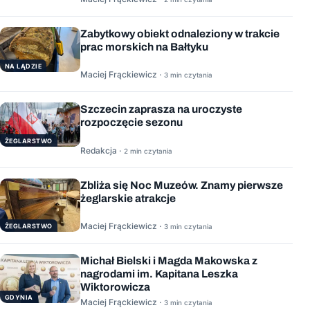
Zabytkowy obiekt odnaleziony w trakcie
prac morskich na Bałtyku
NA LĄDZIE
Maciej Frąckiewicz ·
3 min czytania
Szczecin zaprasza na uroczyste
rozpoczęcie sezonu
ŻEGLARSTWO
Redakcja ·
2 min czytania
Zbliża się Noc Muzeów. Znamy pierwsze
żeglarskie atrakcje
Maciej Frąckiewicz ·
ŻEGLARSTWO
3 min czytania
Michał Bielski i Magda Makowska z
nagrodami im. Kapitana Leszka
Wiktorowicza
GDYNIA
Maciej Frąckiewicz ·
3 min czytania