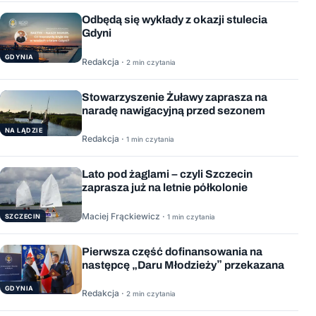
Odbędą się wykłady z okazji stulecia
Gdyni
GDYNIA
Redakcja ·
2 min czytania
Stowarzyszenie Żuławy zaprasza na
naradę nawigacyjną przed sezonem
NA LĄDZIE
Redakcja ·
1 min czytania
Lato pod żaglami – czyli Szczecin
zaprasza już na letnie półkolonie
Maciej Frąckiewicz ·
1 min czytania
SZCZECIN
Pierwsza część dofinansowania na
następcę „Daru Młodzieży” przekazana
GDYNIA
Redakcja ·
2 min czytania