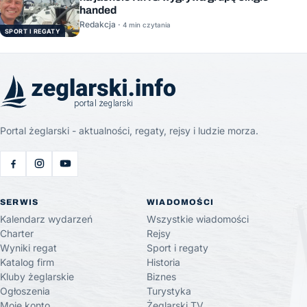
handed
Redakcja ·
4 min czytania
SPORT I REGATY
Portal żeglarski - aktualności, regaty, rejsy i ludzie morza.
SERWIS
WIADOMOŚCI
Kalendarz wydarzeń
Wszystkie wiadomości
Charter
Rejsy
Wyniki regat
Sport i regaty
Katalog firm
Historia
Kluby żeglarskie
Biznes
Ogłoszenia
Turystyka
Moje konto
Żeglarski.TV