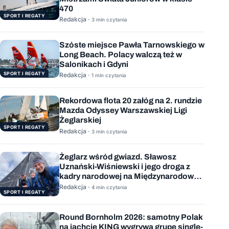
470
SPORT I REGATY
Redakcja ·
3 min czytania
Szóste miejsce Pawła Tarnowskiego w
Long Beach. Polacy walczą też w
Salonikach i Gdyni
SPORT I REGATY
Redakcja ·
1 min czytania
Rekordowa flota 20 załóg na 2. rundzie
Mazda Odyssey Warszawskiej Ligi
Żeglarskiej
SPORT I REGATY
Redakcja ·
3 min czytania
Żeglarz wśród gwiazd. Sławosz
Uznański-Wiśniewski i jego droga z
kadry narodowej na Międzynarodową
Stację Kosmiczną
Redakcja ·
4 min czytania
SPORT I REGATY
Round Bornholm 2026: samotny Polak
na jachcie KING wygrywa grupę single-