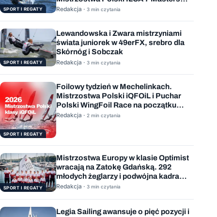
rozstrzygnięte
Redakcja ·
SPORT I REGATY
3 min czytania
Lewandowska i Zwara mistrzyniami
świata juniorek w 49erFX, srebro dla
Skórnóg i Sobczak
Redakcja ·
SPORT I REGATY
3 min czytania
Foilowy tydzień w Mechelinkach.
Mistrzostwa Polski iQFOiL i Puchar
Polski WingFoil Race na początku
sierpnia
Redakcja ·
2 min czytania
SPORT I REGATY
Mistrzostwa Europy w klasie Optimist
wracają na Zatokę Gdańską. 292
młodych żeglarzy i podwójna kadra
Polski
Redakcja ·
3 min czytania
SPORT I REGATY
Legia Sailing awansuje o pięć pozycji i