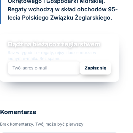
Okrętowego i Gospodarki Morskiej.
Regaty wchodzą w skład obchodów 95-
lecia Polskiego Związku Żeglarskiego.
Bądź na bieżąco z żeglarstwem
Raz w tygodniu - regaty, rejsy i ludzie morza w
jednym e-mailu. Bez spamu.
Zapisz się
Komentarze
Brak komentarzy. Twój może być pierwszy!