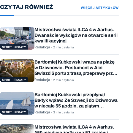
CZYTAJ RÓWNIEŻ
WIĘCEJ ARTYKUŁÓW
Mistrzostwa świata ILCA 4 w Aarhus.
Dwanaście wyścigów na otwarcie serii
kwalifikacyjnej
Redakcja ·
SPORT I REGATY
2 min czytania
Bartłomiej Kubkowski wraca na plażę
w Dziwnowie. Postument w Alei
Gwiazd Sportu z trasą przeprawy przez
Bałtyk
Redakcja ·
SPORT I REGATY
2 min czytania
Bartłomiej Kubkowski przepłynął
Bałtyk wpław. Ze Szwecji do Dziwnowa
w niecałe 55 godzin, za piątym
podejściem
Redakcja ·
SPORT I REGATY
3 min czytania
Mistrzostwa świata ILCA 4 w Aarhus.
450 młodych żeglarzy z 51 krajów i