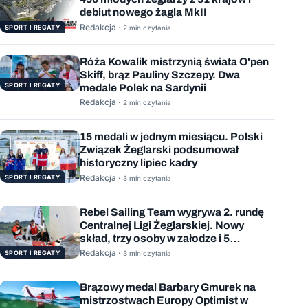
debiut nowego żagla MkII
Redakcja ·
SPORT I REGATY
2 min czytania
Róża Kowalik mistrzynią świata O'pen
Skiff, brąz Pauliny Szczepy. Dwa
SPORT I REGATY
medale Polek na Sardynii
Redakcja ·
2 min czytania
15 medali w jednym miesiącu. Polski
Związek Żeglarski podsumował
historyczny lipiec kadry
Redakcja ·
SPORT I REGATY
3 min czytania
Rebel Sailing Team wygrywa 2. rundę
Centralnej Ligi Żeglarskiej. Nowy
skład, trzy osoby w załodze i 5
wygranych wyścigów
Redakcja ·
SPORT I REGATY
3 min czytania
Brązowy medal Barbary Gmurek na
mistrzostwach Europy Optimist w