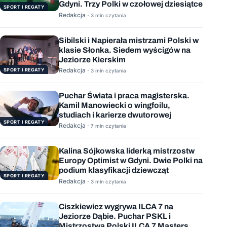
Gdyni. Trzy Polki w czołowej dziesiątce
SPORT I REGATY
Redakcja ·
3 min czytania
Sibilski i Napierała mistrzami Polski w
klasie Słonka. Siedem wyścigów na
Jeziorze Kierskim
Redakcja ·
SPORT I REGATY
3 min czytania
Puchar Świata i praca magisterska.
Kamil Manowiecki o wingfoilu,
studiach i karierze dwutorowej
SPORT I REGATY
Redakcja ·
7 min czytania
Kalina Sójkowska liderką mistrzostw
Europy Optimist w Gdyni. Dwie Polki na
podium klasyfikacji dziewcząt
SPORT I REGATY
Redakcja ·
3 min czytania
Ciszkiewicz wygrywa ILCA 7 na
Jeziorze Dąbie. Puchar PSKL i
Mistrzostwa Polski ILCA 7 Masters