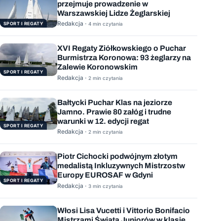
przejmuje prowadzenie w
Warszawskiej Lidze Żeglarskiej
Redakcja ·
SPORT I REGATY
4 min czytania
XVI Regaty Ziółkowskiego o Puchar
Burmistrza Koronowa: 93 żeglarzy na
Zalewie Koronowskim
SPORT I REGATY
Redakcja ·
2 min czytania
Bałtycki Puchar Klas na jeziorze
Jamno. Prawie 80 załóg i trudne
warunki w 12. edycji regat
SPORT I REGATY
Redakcja ·
2 min czytania
Piotr Cichocki podwójnym złotym
medalistą Inkluzywnych Mistrzostw
Europy EUROSAF w Gdyni
SPORT I REGATY
Redakcja ·
3 min czytania
Włosi Lisa Vucetti i Vittorio Bonifacio
Mistrzami Świata Juniorów w klasie