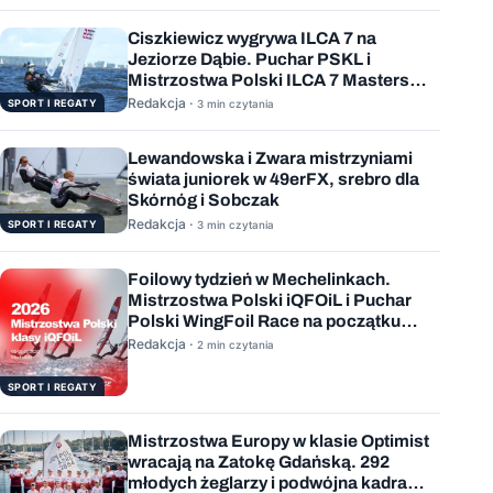
Ciszkiewicz wygrywa ILCA 7 na
Jeziorze Dąbie. Puchar PSKL i
Mistrzostwa Polski ILCA 7 Masters
rozstrzygnięte
Redakcja ·
SPORT I REGATY
3 min czytania
Lewandowska i Zwara mistrzyniami
świata juniorek w 49erFX, srebro dla
Skórnóg i Sobczak
Redakcja ·
SPORT I REGATY
3 min czytania
Foilowy tydzień w Mechelinkach.
Mistrzostwa Polski iQFOiL i Puchar
Polski WingFoil Race na początku
sierpnia
Redakcja ·
2 min czytania
SPORT I REGATY
Mistrzostwa Europy w klasie Optimist
wracają na Zatokę Gdańską. 292
młodych żeglarzy i podwójna kadra