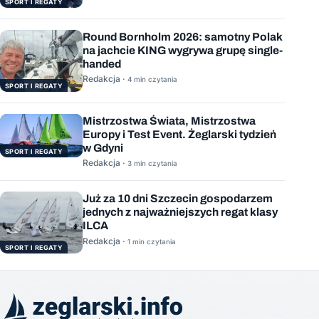
SPORT I REGATY
Round Bornholm 2026: samotny Polak
na jachcie KING wygrywa grupę single-
handed
Redakcja ·
4 min czytania
SPORT I REGATY
Mistrzostwa Świata, Mistrzostwa
Europy i Test Event. Żeglarski tydzień
w Gdyni
SPORT I REGATY
Redakcja ·
3 min czytania
Już za 10 dni Szczecin gospodarzem
jednych z najważniejszych regat klasy
ILCA
Redakcja ·
1 min czytania
SPORT I REGATY