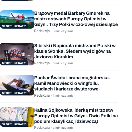
Brązowy medal Barbary Gmurek na
mistrzostwach Europy Optimist w
Gdyni. Trzy Polki w czołowej dziesiątce
SPORT I REGATY
Redakcja ·
3 min czytania
Sibilski i Napierała mistrzami Polski w
klasie Słonka. Siedem wyścigów na
Jeziorze Kierskim
Redakcja ·
SPORT I REGATY
3 min czytania
Puchar Świata i praca magisterska.
Kamil Manowiecki o wingfoilu,
studiach i karierze dwutorowej
SPORT I REGATY
Redakcja ·
7 min czytania
Kalina Sójkowska liderką mistrzostw
Europy Optimist w Gdyni. Dwie Polki na
podium klasyfikacji dziewcząt
SPORT I REGATY
Redakcja ·
3 min czytania