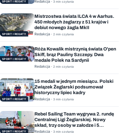
podejściem
Redakcja ·
SPORT I REGATY
3 min czytania
Mistrzostwa świata ILCA 4 w Aarhus.
450 młodych żeglarzy z 51 krajów i
debiut nowego żagla MkII
Redakcja ·
SPORT I REGATY
2 min czytania
Róża Kowalik mistrzynią świata O'pen
Skiff, brąz Pauliny Szczepy. Dwa
SPORT I REGATY
medale Polek na Sardynii
Redakcja ·
2 min czytania
15 medali w jednym miesiącu. Polski
Związek Żeglarski podsumował
historyczny lipiec kadry
Redakcja ·
SPORT I REGATY
3 min czytania
Rebel Sailing Team wygrywa 2. rundę
Centralnej Ligi Żeglarskiej. Nowy
skład, trzy osoby w załodze i 5
wygranych wyścigów
Redakcja ·
SPORT I REGATY
3 min czytania