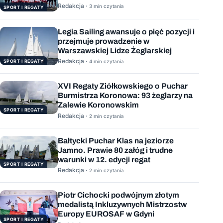
Polski
Redakcja ·
3 min czytania
SPORT I REGATY
Legia Sailing awansuje o pięć pozycji i
przejmuje prowadzenie w
Warszawskiej Lidze Żeglarskiej
Redakcja ·
SPORT I REGATY
4 min czytania
XVI Regaty Ziółkowskiego o Puchar
Burmistrza Koronowa: 93 żeglarzy na
Zalewie Koronowskim
SPORT I REGATY
Redakcja ·
2 min czytania
Bałtycki Puchar Klas na jeziorze
Jamno. Prawie 80 załóg i trudne
warunki w 12. edycji regat
SPORT I REGATY
Redakcja ·
2 min czytania
Piotr Cichocki podwójnym złotym
medalistą Inkluzywnych Mistrzostw
Europy EUROSAF w Gdyni
SPORT I REGATY