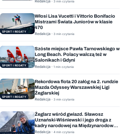
Redakcja ·
3 min czytania
Włosi Lisa Vucetti i Vittorio Bonifacio
Mistrzami Świata Juniorów w klasie
470
SPORT I REGATY
Redakcja ·
3 min czytania
Szóste miejsce Pawła Tarnowskiego w
Long Beach. Polacy walczą też w
Salonikach i Gdyni
SPORT I REGATY
Redakcja ·
1 min czytania
Rekordowa flota 20 załóg na 2. rundzie
Mazda Odyssey Warszawskiej Ligi
Żeglarskiej
SPORT I REGATY
Redakcja ·
3 min czytania
Żeglarz wśród gwiazd. Sławosz
Uznański-Wiśniewski i jego droga z
kadry narodowej na Międzynarodową
Stację Kosmiczną
Redakcja ·
4 min czytania