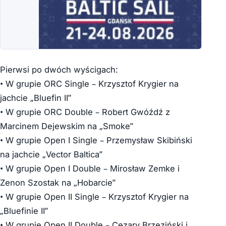
Pierwsi po dwóch wyścigach:
• W grupie ORC Single – Krzysztof Krygier na
jachcie „Bluefin II”
• W grupie ORC Double – Robert Gwóźdź z
Marcinem Dejewskim na „Smoke”
• W grupie Open I Single – Przemysław Skibiński
na jachcie „Vector Baltica”
• W grupie Open I Double – Mirosław Zemke i
Zenon Szostak na „Hobarcie”
• W grupie Open II Single – Krzysztof Krygier na
„Bluefinie II”
• W grupie Open II Double – Cezary Brzeziński i