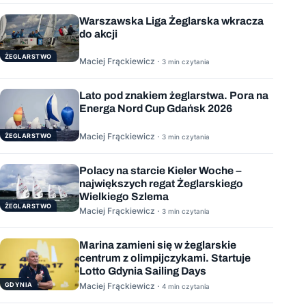
Warszawska Liga Żeglarska wkracza
do akcji
ŻEGLARSTWO
Maciej Frąckiewicz ·
3 min czytania
Lato pod znakiem żeglarstwa. Pora na
Energa Nord Cup Gdańsk 2026
Maciej Frąckiewicz ·
ŻEGLARSTWO
3 min czytania
Polacy na starcie Kieler Woche –
największych regat Żeglarskiego
Wielkiego Szlema
ŻEGLARSTWO
Maciej Frąckiewicz ·
3 min czytania
Marina zamieni się w żeglarskie
centrum z olimpijczykami. Startuje
Lotto Gdynia Sailing Days
GDYNIA
Maciej Frąckiewicz ·
4 min czytania