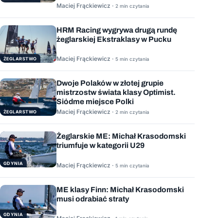
Maciej Frąckiewicz ·
2 min czytania
HRM Racing wygrywa drugą rundę
żeglarskiej Ekstraklasy w Pucku
Maciej Frąckiewicz ·
ŻEGLARSTWO
5 min czytania
Dwoje Polaków w złotej grupie
mistrzostw świata klasy Optimist.
Siódme miejsce Polki
Maciej Frąckiewicz ·
ŻEGLARSTWO
2 min czytania
Żeglarskie ME: Michał Krasodomski
triumfuje w kategorii U29
GDYNIA
Maciej Frąckiewicz ·
5 min czytania
ME klasy Finn: Michał Krasodomski
musi odrabiać straty
GDYNIA