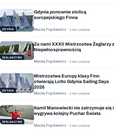
Gdynia ponownie stolicą
europejskiego Finna
Maciej Frąckiewicz ·
GDYNIA
3 min czytania
Za nami XXXII Mistrzostwa Żeglarzy z
Niepełnosprawnością
ŻEGLARSTWO
Maciej Frąckiewicz ·
2 min czytania
Mistrzostwa Europy klasy Finn
otwierają Lotto Gdynia Sailing Days
2026
GDYNIA
Maciej Frąckiewicz ·
3 min czytania
Kamil Manowiecki nie zatrzymuje się i
wygrywa kolejny Puchar Świata
ŻEGLARSTWO
Maciej Frąckiewicz ·
2 min czytania