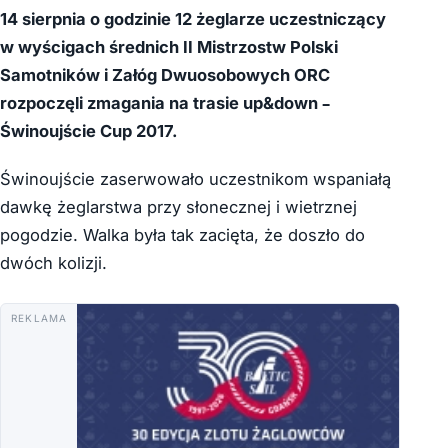
14 sierpnia o godzinie 12 żeglarze uczestniczący
w wyścigach średnich II Mistrzostw Polski
Samotników i Załóg Dwuosobowych ORC
rozpoczęli zmagania na trasie up&down –
Świnoujście Cup 2017.
Świnoujście zaserwowało uczestnikom wspaniałą
dawkę żeglarstwa przy słonecznej i wietrznej
pogodzie. Walka była tak zacięta, że doszło do
dwóch kolizji.
REKLAMA