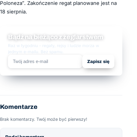
Poloneza”. Zakończenie regat planowane jest na
18 sierpnia.
Bądź na bieżąco z żeglarstwem
Raz w tygodniu - regaty, rejsy i ludzie morza w
jednym e-mailu. Bez spamu.
Zapisz się
Komentarze
Brak komentarzy. Twój może być pierwszy!
Dodaj komentarz