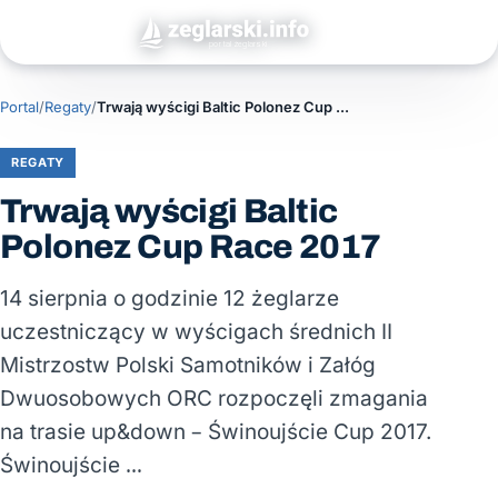
Portal
/
Regaty
/
Trwają wyścigi Baltic Polonez Cup Race 2017
REGATY
Trwają wyścigi Baltic
Polonez Cup Race 2017
14 sierpnia o godzinie 12 żeglarze
uczestniczący w wyścigach średnich II
Mistrzostw Polski Samotników i Załóg
Dwuosobowych ORC rozpoczęli zmagania
na trasie up&down – Świnoujście Cup 2017.
Świnoujście …