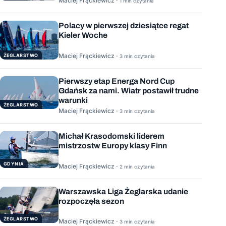
Maciej Frąckiewicz ·
1 min czytania
Polacy w pierwszej dziesiątce regat
Kieler Woche
Maciej Frąckiewicz ·
ŻEGLARSTWO
3 min czytania
Pierwszy etap Energa Nord Cup
Gdańsk za nami. Wiatr postawił trudne
warunki
ŻEGLARSTWO
Maciej Frąckiewicz ·
3 min czytania
Michał Krasodomski liderem
mistrzostw Europy klasy Finn
GDYNIA
Maciej Frąckiewicz ·
2 min czytania
Warszawska Liga Żeglarska udanie
rozpoczęła sezon
ŻEGLARSTWO
Maciej Frąckiewicz ·
3 min czytania