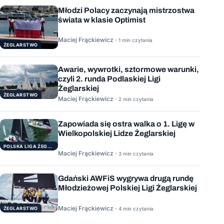
Młodzi Polacy zaczynają mistrzostwa
świata w klasie Optimist
Maciej Frąckiewicz ·
1 min czytania
ŻEGLARSTWO
Awarie, wywrotki, sztormowe warunki,
czyli 2. runda Podlaskiej Ligi
Żeglarskiej
ŻEGLARSTWO
Maciej Frąckiewicz ·
2 min czytania
Zapowiada się ostra walka o 1. Ligę w
Wielkopolskiej Lidze Żeglarskiej
POLSKA LIGA ŻEGLARSKA
Maciej Frąckiewicz ·
3 min czytania
Gdański AWFiS wygrywa drugą rundę
Młodzieżowej Polskiej Ligi Żeglarskiej
Maciej Frąckiewicz ·
ŻEGLARSTWO
4 min czytania