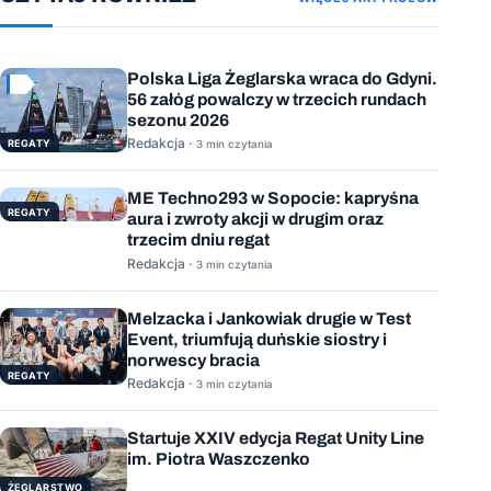
Polska Liga Żeglarska wraca do Gdyni.
56 załóg powalczy w trzecich rundach
sezonu 2026
Redakcja ·
REGATY
3 min czytania
ME Techno293 w Sopocie: kapryśna
REGATY
aura i zwroty akcji w drugim oraz
trzecim dniu regat
Redakcja ·
3 min czytania
Melzacka i Jankowiak drugie w Test
Event, triumfują duńskie siostry i
norwescy bracia
REGATY
Redakcja ·
3 min czytania
Startuje XXIV edycja Regat Unity Line
im. Piotra Waszczenko
ŻEGLARSTWO