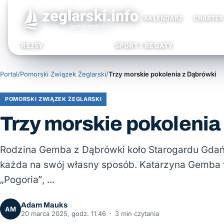
KALENDARZ
CHARTER
REJSY
SPORT I REGATY
Portal
/
Pomorski Związek Żeglarski
/
Trzy morskie pokolenia z Dąbrówki
POMORSKI ZWIĄZEK ŻEGLARSKI
Trzy morskie pokolenia
Rodzina Gemba z Dąbrówki koło Starogardu Gdań
każda na swój własny sposób. Katarzyna Gemba w
„Pogoria”, …
Adam Mauks
AM
20 marca 2025, godz. 11:46
·
3 min czytania