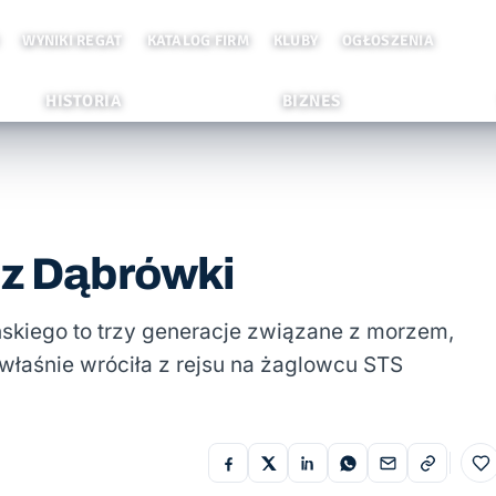
WYNIKI REGAT
KATALOG FIRM
KLUBY
OGŁOSZENIA
HISTORIA
BIZNES
 z Dąbrówki
skiego to trzy generacje związane z morzem,
łaśnie wróciła z rejsu na żaglowcu STS
Do