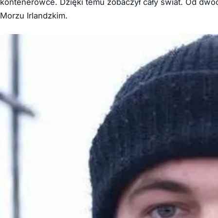
kontenerowce. Dzięki temu zobaczył cały świat. Od dwóch
Morzu Irlandzkim.