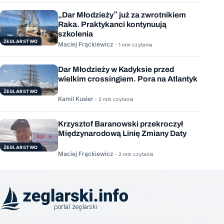
„Dar Młodzieży” już za zwrotnikiem
Raka. Praktykanci kontynuują
szkolenia
ŻEGLARSTWO
Maciej Frąckiewicz ·
1 min czytania
Dar Młodzieży w Kadyksie przed
wielkim crossingiem. Pora na Atlantyk
ŻEGLARSTWO
Kamil Kusier ·
2 min czytania
Krzysztof Baranowski przekroczył
Międzynarodową Linię Zmiany Daty
ŻEGLARSTWO
Maciej Frąckiewicz ·
2 min czytania