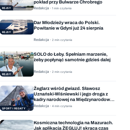
pokład przy Bulwarze Chrobrego
Redakcja ·
REJSY
1 min czytania
Dar Młodzieży wraca do Polski.
Powitanie w Gdyni już 24 sierpnia
REJSY
Redakcja ·
2 min czytania
SOLO do Łeby. Spełniam marzenie,
żeby popłynąć samotnie gdzieś dalej
Redakcja ·
2 min czytania
REJSY
Żeglarz wśród gwiazd. Sławosz
Uznański-Wiśniewski i jego droga z
kadry narodowej na Międzynarodową
Stację Kosmiczną
Redakcja ·
4 min czytania
SPORT I REGATY
Kosmiczna technologia na Mazurach.
Jak aplikacja ŻEGLUJ! skraca czas