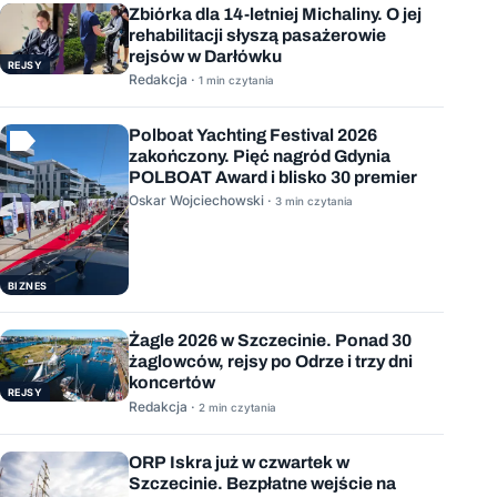
Zbiórka dla 14-letniej Michaliny. O jej
rehabilitacji słyszą pasażerowie
rejsów w Darłówku
REJSY
Redakcja ·
1 min czytania
Polboat Yachting Festival 2026
zakończony. Pięć nagród Gdynia
POLBOAT Award i blisko 30 premier
Oskar Wojciechowski ·
3 min czytania
BIZNES
Żagle 2026 w Szczecinie. Ponad 30
żaglowców, rejsy po Odrze i trzy dni
koncertów
REJSY
Redakcja ·
2 min czytania
ORP Iskra już w czwartek w
Szczecinie. Bezpłatne wejście na