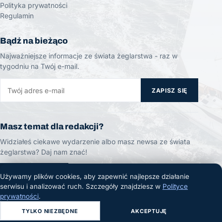
Polityka prywatności
Regulamin
Bądź na bieżąco
Najważniejsze informacje ze świata żeglarstwa - raz w
tygodniu na Twój e-mail.
ZAPISZ SIĘ
Masz temat dla redakcji?
Widziałeś ciekawe wydarzenie albo masz newsa ze świata
żeglarstwa? Daj nam znać!
ZGŁOŚ TEMAT
Używamy plików cookies, aby zapewnić najlepsze działanie
serwisu i analizować ruch. Szczegóły znajdziesz w
Polityce
prywatności
.
TYLKO NIEZBĘDNE
AKCEPTUJĘ
© 2026 Żeglarski.info. Wszelkie prawa zastrzeżone.