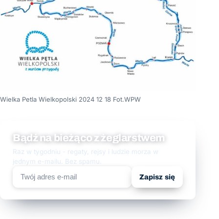
Wielka Petla Wielkopolski 2024 12 18 Fot.WPW
Bądź na bieżąco z żeglarstwem
Raz w tygodniu - regaty, rejsy i ludzie morza w
jednym e-mailu. Bez spamu.
Zapisz się