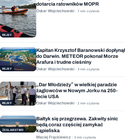
dotarcia ratowników MOPR
Oskar Wojciechowski ·
7 min czytania
REJSY
Kapitan Krzysztof Baranowski dopłynął
do Darwin. METEOR pokonał Morze
Arafura i trudne cieśniny
Oskar Wojciechowski ·
REJSY
3 min czytania
„Dar Młodzieży” w wielkiej paradzie
żaglowców w Nowym Jorku na 250-
lecie USA
Oskar Wojciechowski ·
REJSY
2 min czytania
Bałtyk się przegrzewa. Zakwity sinic
będą coraz częściej zamykać
kąpieliska
ŻEGLARSTWO
Maciej Frąckiewicz ·
3 min czytania