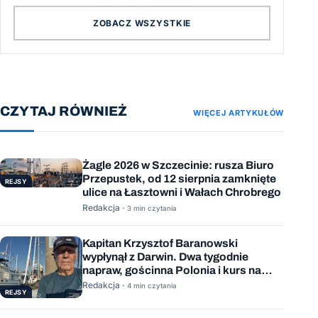
ZOBACZ WSZYSTKIE
CZYTAJ RÓWNIEŻ
WIĘCEJ ARTYKUŁÓW
Żagle 2026 w Szczecinie: rusza Biuro
Przepustek, od 12 sierpnia zamknięte
REJSY
ulice na Łasztowni i Wałach Chrobrego
Redakcja ·
3 min czytania
Kapitan Krzysztof Baranowski
wypłynął z Darwin. Dwa tygodnie
napraw, gościnna Polonia i kurs na
Mauritius
Redakcja ·
4 min czytania
REJSY