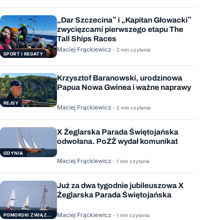
„Dar Szczecina” i „Kapitan Głowacki”
zwycięzcami pierwszego etapu The
Tall Ships Races
Maciej Frąckiewicz ·
2 min czytania
SPORT I REGATY
Krzysztof Baranowski, urodzinowa
Papua Nowa Gwinea i ważne naprawy
REJSY
Maciej Frąckiewicz ·
2 min czytania
X Żeglarska Parada Świętojańska
odwołana. PoZŻ wydał komunikat
GDYNIA
Maciej Frąckiewicz ·
1 min czytania
Już za dwa tygodnie jubileuszowa X
Żeglarska Parada Świętojańska
Maciej Frąckiewicz ·
POMORSKI ZWIĄZEK ŻEGLARSKI
1 min czytania