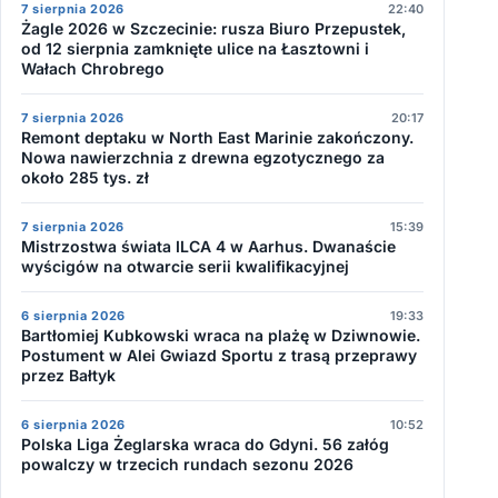
7 sierpnia 2026
22:40
Żagle 2026 w Szczecinie: rusza Biuro Przepustek,
od 12 sierpnia zamknięte ulice na Łasztowni i
Wałach Chrobrego
7 sierpnia 2026
20:17
Remont deptaku w North East Marinie zakończony.
Nowa nawierzchnia z drewna egzotycznego za
około 285 tys. zł
7 sierpnia 2026
15:39
Mistrzostwa świata ILCA 4 w Aarhus. Dwanaście
wyścigów na otwarcie serii kwalifikacyjnej
6 sierpnia 2026
19:33
Bartłomiej Kubkowski wraca na plażę w Dziwnowie.
Postument w Alei Gwiazd Sportu z trasą przeprawy
przez Bałtyk
6 sierpnia 2026
10:52
Polska Liga Żeglarska wraca do Gdyni. 56 załóg
powalczy w trzecich rundach sezonu 2026