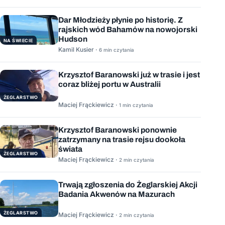
Dar Młodzieży płynie po historię. Z
rajskich wód Bahamów na nowojorski
Hudson
NA ŚWIECIE
Kamil Kusier ·
6 min czytania
Krzysztof Baranowski już w trasie i jest
coraz bliżej portu w Australii
ŻEGLARSTWO
Maciej Frąckiewicz ·
1 min czytania
Krzysztof Baranowski ponownie
zatrzymany na trasie rejsu dookoła
świata
ŻEGLARSTWO
Maciej Frąckiewicz ·
2 min czytania
Trwają zgłoszenia do Żeglarskiej Akcji
Badania Akwenów na Mazurach
ŻEGLARSTWO
Maciej Frąckiewicz ·
2 min czytania