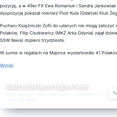
pozycję, a w 49er FX Ewa Romaniuk i Sandra Jankowiak 
dyspozycję pokazał również Piotr Kula (Gdański Klub Żegla
Pucharu Księżniczki Zofii do udanych nie mogą zaliczyć 
Polaków, Filip Ciszkiewicz (MKŻ Arka Gdynia) zajął dzie
SSW Iława) dopiero trzydzieste.
W sumie w regatach na Majorce wystartowało 41 Polakó
Wyniki
Bądź na bieżąco z żeglarstwem
Raz w tygodniu - regaty, rejsy i ludzie morza w jednym e-
mailu. Bez spamu.