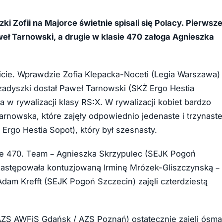
 Zofii na Majorce świetnie spisali się Polacy. Pierwsz
aweł Tarnowski, a drugie w klasie 470 załoga Agnieszka
icie. Wprawdzie Zofia Klepacka-Noceti (Legia Warszawa)
 zadyszki dostał Paweł Tarnowski (SKŻ Ergo Hestia
a w rywalizacji klasy RS:X. W rywalizacji kobiet bardzo
arnowska, które zajęły odpowiednio jedenaste i trzynast
Ergo Hestia Sopot), który był szesnasty.
sie 470. Team – Agnieszka Skrzypulec (SEJK Pogoń
 zastępowała kontuzjowaną Irminę Mrózek-Gliszczynską –
Adam Krefft (SEJK Pogoń Szczecin) zajęli czterdziestą
AZS AWFiS Gdańsk / AZS Poznań) ostatecznie zajęli ósmą