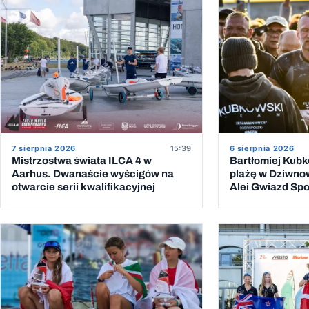
6 sierpnia 2026
7 sierpnia 2026
15:39
Bartłomiej Kub
Mistrzostwa świata ILCA 4 w
plażę w Dziwno
Aarhus. Dwanaście wyścigów na
Alei Gwiazd Spor
otwarcie serii kwalifikacyjnej
przeprawy przez