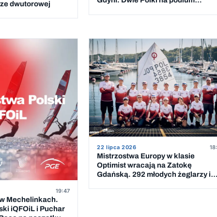
Gdyni. Dwie Polki na podium
erze dwutorowej
klasyfikacji dziewcząt
22 lipca 2026
18
Mistrzostwa Europy w klasie
Optimist wracają na Zatokę
Gdańską. 292 młodych żeglarzy i
podwójna kadra Polski
19:47
 w Mechelinkach.
ski iQFOiL i Puchar