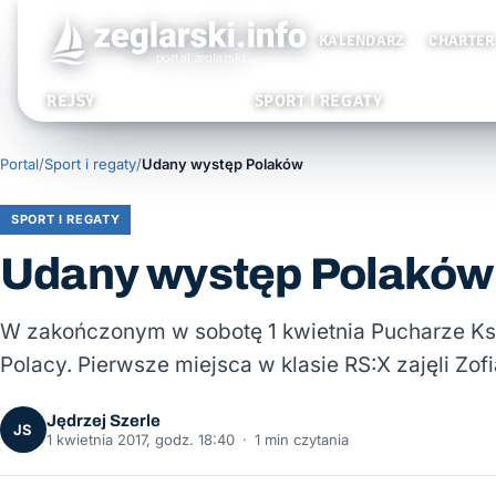
KALENDARZ
CHARTER
REJSY
SPORT I REGATY
Portal
/
Sport i regaty
/
Udany występ Polaków
SPORT I REGATY
Udany występ Polaków
W zakończonym w sobotę 1 kwietnia Pucharze Księż
Polacy. Pierwsze miejsca w klasie RS:X zajęli Zof
Jędrzej Szerle
JS
1 kwietnia 2017, godz. 18:40
·
1 min czytania