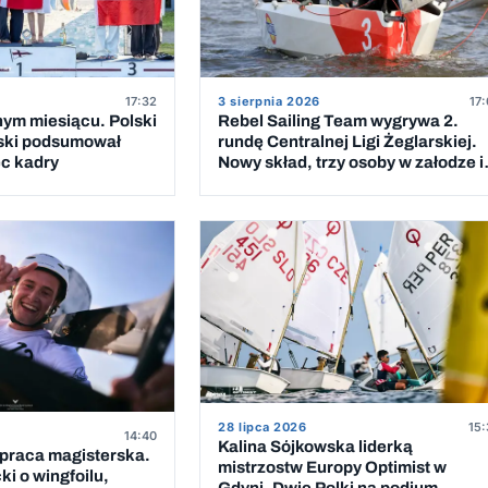
17:32
3 sierpnia 2026
17:
nym miesiącu. Polski
Rebel Sailing Team wygrywa 2.
ski podsumował
rundę Centralnej Ligi Żeglarskiej.
ec kadry
Nowy skład, trzy osoby w załodze i
wygranych wyścigów
28 lipca 2026
15:
14:40
Kalina Sójkowska liderką
 praca magisterska.
mistrzostw Europy Optimist w
i o wingfoilu,