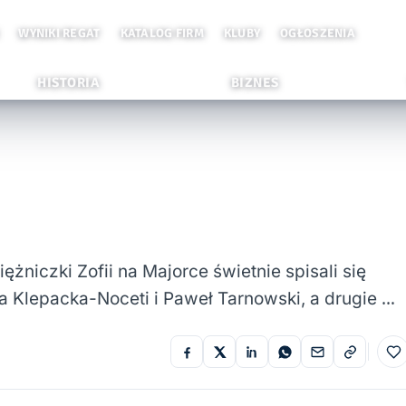
WYNIKI REGAT
KATALOG FIRM
KLUBY
OGŁOSZENIA
HISTORIA
BIZNES
niczki Zofii na Majorce świetnie spisali się
ia Klepacka-Noceti i Paweł Tarnowski, a drugie …
Do