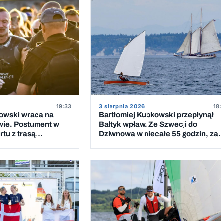
19:33
3 sierpnia 2026
18
kowski wraca na
Bartłomiej Kubkowski przepłynął
wie. Postument w
Bałtyk wpław. Ze Szwecji do
tu z trasą
Dziwnowa w niecałe 55 godzin, za
 Bałtyk
piątym podejściem