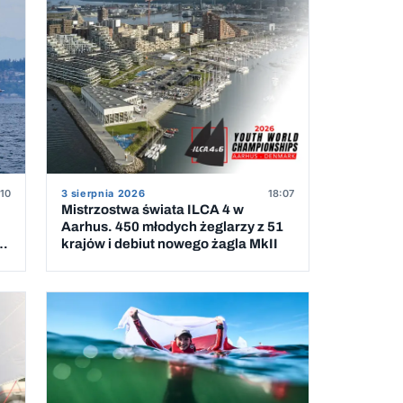
:10
3 sierpnia 2026
18:07
Mistrzostwa świata ILCA 4 w
Aarhus. 450 młodych żeglarzy z 51
krajów i debiut nowego żagla MkII