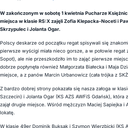
W zakończonym w sobotę 1 kwietnia Pucharze Księżniczki
miejsca w klasie RS:X zajęli Zofia Klepacka-Noceti i P
Skrzypulec i Jolanta Ogar.
Polscy deskarze od początku regat spisywali się znakom
pierwsze wyścigi miała nieco gorsze, a w połowie regat
Sopot), ale nie przeszkodziło im to zająć pierwsze miejsc
dobrze popłynęła również Małgorzata Białecka i Maja Dzi
miejsce, a z panów Marcin Urbanowicz (cała trójka z SKŻ 
Z bardzo dobrej strony pokazała się nasza załoga w kla
Szczecin) i Jolanta Ogar (KS AZS AWFiS Gdańsk), która
zajął drugie miejsce. Wśród mężczyzn Maciej Sapiejka i 
lokatę.
W klasie 49er Dominik Buksak i Szymon Wierzbicki (KS 