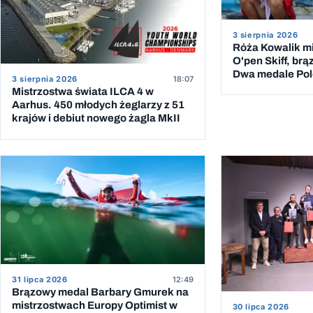
3 sierpnia 2026
Róża Kowalik mi
O'pen Skiff, brą
Dwa medale Pole
3 sierpnia 2026
18:07
Mistrzostwa świata ILCA 4 w
Aarhus. 450 młodych żeglarzy z 51
krajów i debiut nowego żagla MkII
31 lipca 2026
12:49
Brązowy medal Barbary Gmurek na
mistrzostwach Europy Optimist w
30 lipca 2026