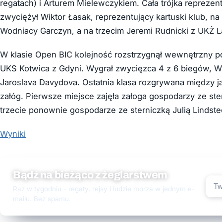
regatach) i Arturem Mielewczykiem. Cała trójka repreze
zwyciężył Wiktor Łasak, reprezentujący kartuski klub, 
Wodniacy Garczyn, a na trzecim Jeremi Rudnicki z UKŻ L
W klasie Open BIC kolejność rozstrzygnął wewnętrzny p
UKS Kotwica z Gdyni. Wygrał zwycięzca 4 z 6 biegów, Wik
Jaroslava Davydova. Ostatnia klasa rozgrywana między j
załóg. Pierwsze miejsce zajęła załoga gospodarzy ze st
trzecie ponownie gospodarze ze sterniczką Julią Lindste
Wyniki
Bądź na bieżąco z żeglarstwem
Raz w tygodniu - regaty, rejsy i ludzie morza w jednym e-
mailu. Bez spamu.