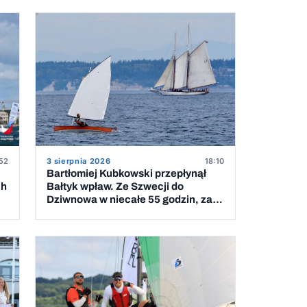
52
3 sierpnia 2026
18:10
Bartłomiej Kubkowski przepłynął
ch
Bałtyk wpław. Ze Szwecji do
Dziwnowa w niecałe 55 godzin, za
piątym podejściem