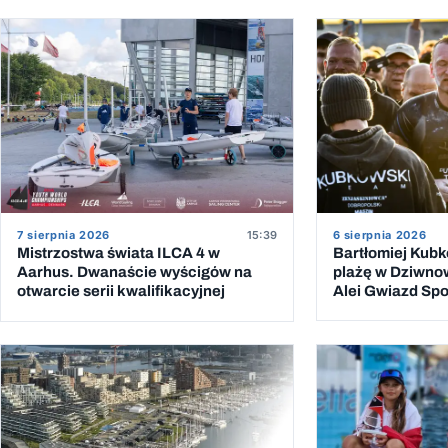
6 sierpnia 2026
7 sierpnia 2026
15:39
Bartłomiej Kub
Mistrzostwa świata ILCA 4 w
plażę w Dziwno
Aarhus. Dwanaście wyścigów na
Alei Gwiazd Spor
otwarcie serii kwalifikacyjnej
przeprawy przez