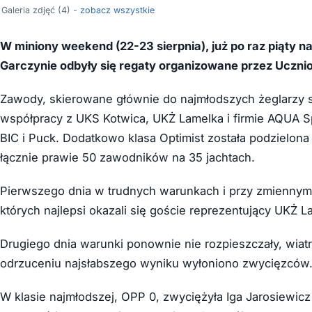
Galeria zdjęć (4) -
zobacz wszystkie
W miniony weekend (22-23 sierpnia), już po raz piąty 
Garczynie odbyły się regaty organizowane przez Uczn
Zawody, skierowane głównie do najmłodszych żeglarzy sta
współpracy z UKS Kotwica, UKŻ Lamelka i firmie AQUA 
BIC i Puck. Dodatkowo klasa Optimist została podzielon
łącznie prawie 50 zawodników na 35 jachtach.
Pierwszego dnia w trudnych warunkach i przy zmiennym wi
których najlepsi okazali się goście reprezentujący UKŻ L
Drugiego dnia warunki ponownie nie rozpieszczały, wiatr 
odrzuceniu najsłabszego wyniku wyłoniono zwycięzców
W klasie najmłodszej, OPP 0, zwyciężyła Iga Jarosiewi