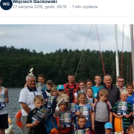
Wojciech Gackowski
WG
27 sierpnia 2015, godz. 09:15
·
1 min czytania