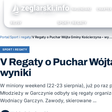
KALENDARZ
CHARTER
REJSY
SPORT I REGATY
Portal
/
Sport i regaty
/
V Regaty o Puchar Wójta Gminy Kościerzyna – wyniki
SPORT I REGATY
V Regaty o Puchar Wójt
wyniki
W miniony weekend (22-23 sierpnia), już po raz 
Młodzieży w Garczynie odbyły się regaty organ
Wodniacy Garczyn. Zawody, skierowane …