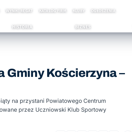
WYNIKI REGAT
KATALOG FIRM
KLUBY
OGŁOSZENIA
HISTORIA
BIZNES
a Gminy Kościerzyna –
piąty na przystani Powiatowego Centrum
izowane przez Uczniowski Klub Sportowy