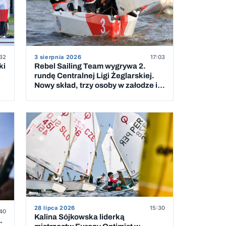
32
3 sierpnia 2026
17:03
ki
Rebel Sailing Team wygrywa 2.
rundę Centralnej Ligi Żeglarskiej.
Nowy skład, trzy osoby w załodze i 5
wygranych wyścigów
28 lipca 2026
15:30
40
Kalina Sójkowska liderką
.