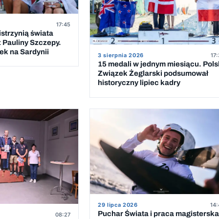
17:45
strzynią świata
z Pauliny Szczepy.
k na Sardynii
3 sierpnia 2026
17:
15 medali w jednym miesiącu. Pols
Związek Żeglarski podsumował
historyczny lipiec kadry
29 lipca 2026
14:
Puchar Świata i praca magisterska
08:27