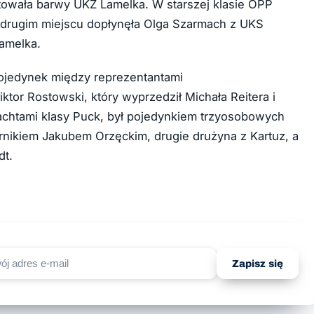
ntowała barwy UKŻ Lamelka. W starszej klasie OPP
na drugim miejscu dopłynęła Olga Szarmach z UKS
amelka.
ojedynek między reprezentantami
tor Rostowski, który wyprzedził Michała Reitera i
achtami klasy Puck, był pojedynkiem trzyosobowych
ernikiem Jakubem Orzęckim, drugie drużyna z Kartuz, a
dt.
Zapisz się