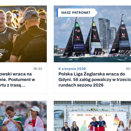
NASZ PATRONAT
19:33
6 sierpnia 2026
10:
kowski wraca na
Polska Liga Żeglarska wraca do
wie. Postument w
Gdyni. 56 załóg powalczy w trzeci
tu z trasą
rundach sezonu 2026
 Bałtyk