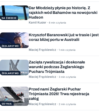
Dar Młodzieży płynie po historię. Z
rajskich wód Bahamów na nowojorski
Hudson
NA ŚWIECIE
Kamil Kusier ·
6 min czytania
Krzysztof Baranowski już w trasie i jest
coraz bliżej portu w Australii
ŻEGLARSTWO
Maciej Frąckiewicz ·
1 min czytania
Zacięta rywalizacja i doskonałe
warunki podczas Żeglarskiego
Pucharu Trójmiasta
ŻEGLARSTWO
Maciej Frąckiewicz ·
3 min czytania
Przed nami Żeglarski Puchar
Trójmiasta 2026! Trwa rejestracja
załóg
Maciej Frąckiewicz ·
GDYNIA
2 min czytania