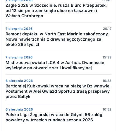
7 sierpnia 2026
22:40
Żagle 2026 w Szczecinie: rusza Biuro Przepustek,
od 12 sierpnia zamknięte ulice na Łasztowni i
Wałach Chrobrego
7 sierpnia 2026
20:17
Remont deptaku w North East Marinie zakończony.
Nowa nawierzchnia z drewna egzotycznego za
około 285 tys. zł
7 sierpnia 2026
15:39
Mistrzostwa świata ILCA 4 w Aarhus. Dwanaście
wyścigów na otwarcie serii kwalifikacyjnej
6 sierpnia 2026
19:33
Bartłomiej Kubkowski wraca na plażę w Dziwnowie.
Postument w Alei Gwiazd Sportu z trasą przeprawy
przez Bałtyk
6 sierpnia 2026
10:52
Polska Liga Żeglarska wraca do Gdyni. 56 załóg
powalczy w trzecich rundach sezonu 2026