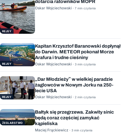
dotarcia ratowników MOPR
Oskar Wojciechowski ·
7 min czytania
REJSY
Kapitan Krzysztof Baranowski dopłynął
do Darwin. METEOR pokonał Morze
Arafura i trudne cieśniny
Oskar Wojciechowski ·
REJSY
3 min czytania
„Dar Młodzieży” w wielkiej paradzie
żaglowców w Nowym Jorku na 250-
lecie USA
Oskar Wojciechowski ·
REJSY
2 min czytania
Bałtyk się przegrzewa. Zakwity sinic
będą coraz częściej zamykać
kąpieliska
ŻEGLARSTWO
Maciej Frąckiewicz ·
3 min czytania