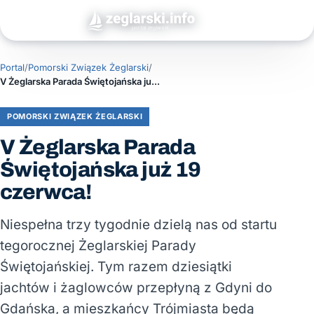
Portal
/
Pomorski Związek Żeglarski
/
V Żeglarska Parada Świętojańska już 19 czerwca!
POMORSKI ZWIĄZEK ŻEGLARSKI
V Żeglarska Parada
Świętojańska już 19
czerwca!
Niespełna trzy tygodnie dzielą nas od startu
tegorocznej Żeglarskiej Parady
Świętojańskiej. Tym razem dziesiątki
jachtów i żaglowców przepłyną z Gdyni do
Gdańska, a mieszkańcy Trójmiasta będą