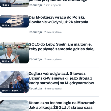
Redakcja ·
REJSY
1 min czytania
Dar Młodzieży wraca do Polski.
Powitanie w Gdyni już 24 sierpnia
REJSY
Redakcja ·
2 min czytania
SOLO do Łeby. Spełniam marzenie,
żeby popłynąć samotnie gdzieś dalej
Redakcja ·
2 min czytania
REJSY
Żeglarz wśród gwiazd. Sławosz
Uznański-Wiśniewski i jego droga z
kadry narodowej na Międzynarodową
Stację Kosmiczną
Redakcja ·
4 min czytania
SPORT I REGATY
Kosmiczna technologia na Mazurach.
Jak aplikacja ŻEGLUJ! skraca czas