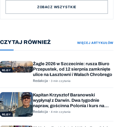
ZOBACZ WSZYSTKIE
CZYTAJ RÓWNIEŻ
WIĘCEJ ARTYKUŁÓW
Żagle 2026 w Szczecinie: rusza Biuro
Przepustek, od 12 sierpnia zamknięte
REJSY
ulice na Łasztowni i Wałach Chrobrego
Redakcja ·
3 min czytania
Kapitan Krzysztof Baranowski
wypłynął z Darwin. Dwa tygodnie
napraw, gościnna Polonia i kurs na
Mauritius
Redakcja ·
4 min czytania
REJSY