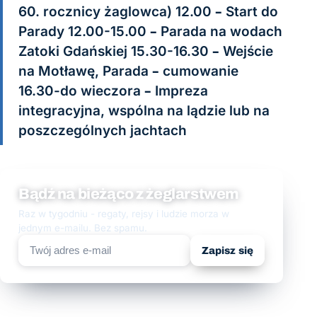
60. rocznicy żaglowca) 12.00 – Start do
Parady 12.00-15.00 – Parada na wodach
Zatoki Gdańskiej 15.30-16.30 – Wejście
na Motławę, Parada – cumowanie
16.30-do wieczora – Impreza
integracyjna, wspólna na lądzie lub na
poszczególnych jachtach
Bądź na bieżąco z żeglarstwem
Raz w tygodniu - regaty, rejsy i ludzie morza w
jednym e-mailu. Bez spamu.
Zapisz się