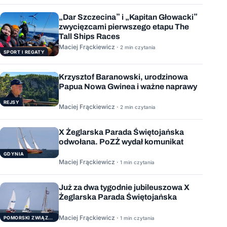
„Dar Szczecina” i „Kapitan Głowacki”
zwycięzcami pierwszego etapu The
Tall Ships Races
Maciej Frąckiewicz ·
2 min czytania
SPORT I REGATY
Krzysztof Baranowski, urodzinowa
Papua Nowa Gwinea i ważne naprawy
REJSY
Maciej Frąckiewicz ·
2 min czytania
X Żeglarska Parada Świętojańska
odwołana. PoZŻ wydał komunikat
GDYNIA
Maciej Frąckiewicz ·
1 min czytania
Już za dwa tygodnie jubileuszowa X
Żeglarska Parada Świętojańska
Maciej Frąckiewicz ·
POMORSKI ZWIĄZEK ŻEGLARSKI
1 min czytania