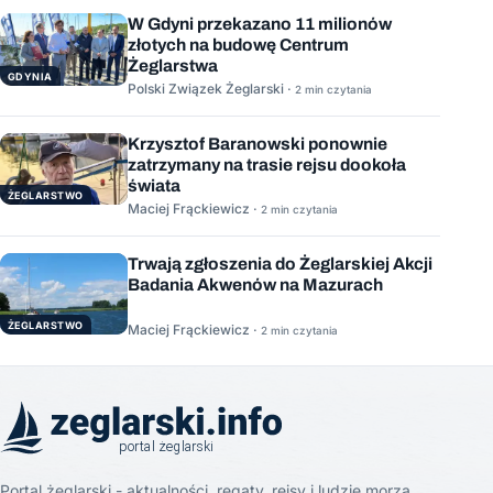
W Gdyni przekazano 11 milionów
złotych na budowę Centrum
Żeglarstwa
GDYNIA
Polski Związek Żeglarski ·
2 min czytania
Krzysztof Baranowski ponownie
zatrzymany na trasie rejsu dookoła
świata
ŻEGLARSTWO
Maciej Frąckiewicz ·
2 min czytania
Trwają zgłoszenia do Żeglarskiej Akcji
Badania Akwenów na Mazurach
ŻEGLARSTWO
Maciej Frąckiewicz ·
2 min czytania
Portal żeglarski - aktualności, regaty, rejsy i ludzie morza.