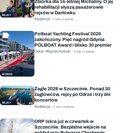
Zbiórka dla 14-letniej Michaliny. O jej
rehabilitacji słyszą pasażerowie
rejsów w Darłówku
REJSY
Redakcja ·
1 min czytania
Polboat Yachting Festival 2026
zakończony. Pięć nagród Gdynia
POLBOAT Award i blisko 30 premier
Oskar Wojciechowski ·
3 min czytania
BIZNES
Żagle 2026 w Szczecinie. Ponad 30
żaglowców, rejsy po Odrze i trzy dni
koncertów
REJSY
Redakcja ·
2 min czytania
ORP Iskra już w czwartek w
Szczecinie. Bezpłatne wejście na
pokład przy Bulwarze Chrobrego