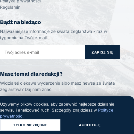
Polityka prywatności
Regulamin
Bądź na bieżąco
Najważniejsze informacje ze świata żeglarstwa - raz w
tygodniu na Twój e-mail.
ZAPISZ SIĘ
Masz temat dla redakcji?
Widziałeś ciekawe wydarzenie albo masz newsa ze świata
żeglarstwa? Daj nam znać!
ZGŁOŚ TEMAT
Używamy plików cookies, aby zapewnić najlepsze działanie
serwisu i analizować ruch. Szczegóły znajdziesz w
Polityce
prywatności
.
TYLKO NIEZBĘDNE
AKCEPTUJĘ
© 2026 Żeglarski.info. Wszelkie prawa zastrzeżone.