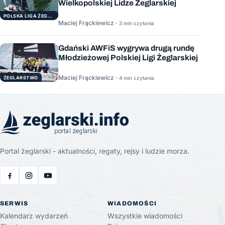
Wielkopolskiej Lidze Żeglarskiej
POLSKA LIGA ŻEGLARSKA
Maciej Frąckiewicz ·
3 min czytania
Gdański AWFiS wygrywa drugą rundę
Młodzieżowej Polskiej Ligi Żeglarskiej
Maciej Frąckiewicz ·
ŻEGLARSTWO
4 min czytania
Portal żeglarski - aktualności, regaty, rejsy i ludzie morza.
SERWIS
WIADOMOŚCI
Kalendarz wydarzeń
Wszystkie wiadomości