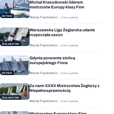
Michał Krasodomski liderem
mistrzostw Europy klasy Finn
GDYNIA
Maciej Frąckiewicz ·
2 min czytania
Warszawska Liga Żeglarska udanie
rozpoczęła sezon
ŻEGLARSTWO
Maciej Frąckiewicz ·
3 min czytania
Gdynia ponownie stolicą
europejskiego Finna
Maciej Frąckiewicz ·
GDYNIA
3 min czytania
Za nami XXXII Mistrzostwa Żeglarzy z
Niepełnosprawnością
ŻEGLARSTWO
Maciej Frąckiewicz ·
2 min czytania
Mistrzostwa Europy klasy Finn