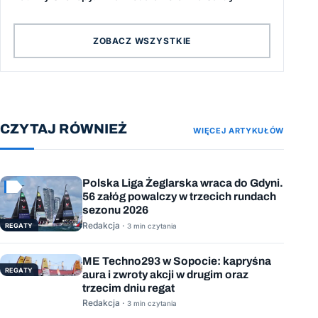
ZOBACZ WSZYSTKIE
CZYTAJ RÓWNIEŻ
WIĘCEJ ARTYKUŁÓW
Polska Liga Żeglarska wraca do Gdyni.
56 załóg powalczy w trzecich rundach
sezonu 2026
Redakcja ·
REGATY
3 min czytania
ME Techno293 w Sopocie: kapryśna
REGATY
aura i zwroty akcji w drugim oraz
trzecim dniu regat
Redakcja ·
3 min czytania