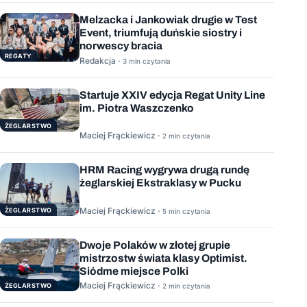
Melzacka i Jankowiak drugie w Test
Event, triumfują duńskie siostry i
norwescy bracia
REGATY
Redakcja ·
3 min czytania
Startuje XXIV edycja Regat Unity Line
im. Piotra Waszczenko
ŻEGLARSTWO
Maciej Frąckiewicz ·
2 min czytania
HRM Racing wygrywa drugą rundę
żeglarskiej Ekstraklasy w Pucku
Maciej Frąckiewicz ·
ŻEGLARSTWO
5 min czytania
Dwoje Polaków w złotej grupie
mistrzostw świata klasy Optimist.
Siódme miejsce Polki
Maciej Frąckiewicz ·
ŻEGLARSTWO
2 min czytania