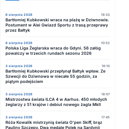
6 sierpnia 2026
19:33
Bartłomiej Kubkowski wraca na plażę w Dziwnowie.
Postument w Alei Gwiazd Sportu z trasą przeprawy
przez Bałtyk
6 sierpnia 2026
10:52
Polska Liga Żeglarska wraca do Gdyni. 56 załóg
powalczy w trzecich rundach sezonu 2026
3 sierpnia 2026
18:10
Bartłomiej Kubkowski przepłynął Bałtyk wpław. Ze
Szwecji do Dziwnowa w niecałe 55 godzin, za
piątym podejściem
3 sierpnia 2026
18:07
Mistrzostwa świata ILCA 4 w Aarhus. 450 młodych
żeglarzy z 51 krajów i debiut nowego żagla MkII
3 sierpnia 2026
17:45
Róża Kowalik mistrzynią świata O'pen Skiff, brąz
Pauliny Szczepy. Dwa medale Polek na Sardynii