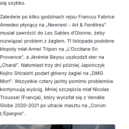
się szybko.
Zaledwie po kilku godzinach rejsu Francuz Fabrice
Amedeo płynący na „Newrest – Art & Fenêtres”
musiał zawrócić do Les Sables d’Olonne, żeby
rozwiązać problem z żaglem. 11 listopada podobne
kłopoty miał Armel Tripon na „L’Occitane En
Provence”, a Jérémie Beyou uszkodził ster na
„Charal”. Natomiast trzy dni później Japończyk
Kojiro Shiraishi podarł główny żagiel na „DMG
Mori”. Wszystkie cztery jachty pomimo problemów
kontynuują wyścig. Mniej szczęścia miał Nicolas
Troussel (Francja), który wycofał się z Vendée
Globe 2020-2021 po utracie masztu na „Corum
L’Épargne”.