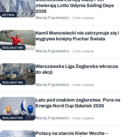
otwierają Lotto Gdynia Sailing Days
2026
GDYNIA
Maciej Frąckiewicz ·
3 min czytania
Kamil Manowiecki nie zatrzymuje się i
wygrywa kolejny Puchar Świata
ŻEGLARSTWO
Maciej Frąckiewicz ·
2 min czytania
Warszawska Liga Żeglarska wkracza
do akcji
ŻEGLARSTWO
Maciej Frąckiewicz ·
3 min czytania
Lato pod znakiem żeglarstwa. Pora na
Energa Nord Cup Gdańsk 2026
Maciej Frąckiewicz ·
ŻEGLARSTWO
3 min czytania
Polacy na starcie Kieler Woche –