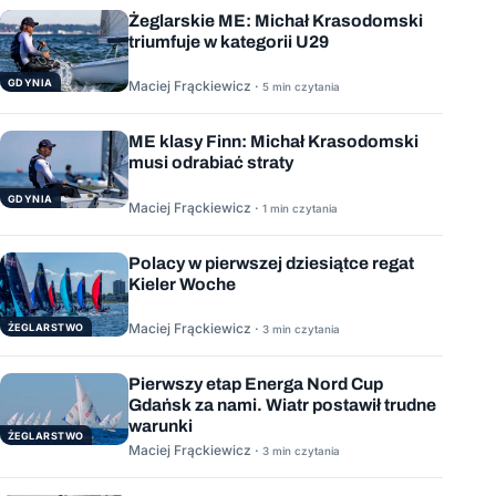
Żeglarskie ME: Michał Krasodomski
triumfuje w kategorii U29
GDYNIA
Maciej Frąckiewicz ·
5 min czytania
ME klasy Finn: Michał Krasodomski
musi odrabiać straty
GDYNIA
Maciej Frąckiewicz ·
1 min czytania
Polacy w pierwszej dziesiątce regat
Kieler Woche
Maciej Frąckiewicz ·
ŻEGLARSTWO
3 min czytania
Pierwszy etap Energa Nord Cup
Gdańsk za nami. Wiatr postawił trudne
warunki
ŻEGLARSTWO
Maciej Frąckiewicz ·
3 min czytania