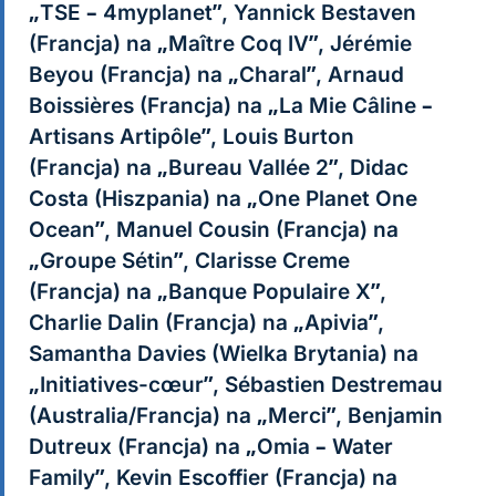
„TSE – 4myplanet”, Yannick Bestaven
(Francja) na „Maître Coq IV”, Jérémie
Beyou (Francja) na „Charal”, Arnaud
Boissières (Francja) na „La Mie Câline –
Artisans Artipôle”, Louis Burton
(Francja) na „Bureau Vallée 2”, Didac
Costa (Hiszpania) na „One Planet One
Ocean”, Manuel Cousin (Francja) na
„Groupe Sétin”, Clarisse Creme
(Francja) na „Banque Populaire X”,
Charlie Dalin (Francja) na „Apivia”,
Samantha Davies (Wielka Brytania) na
„Initiatives-cœur”, Sébastien Destremau
(Australia/Francja) na „Merci”, Benjamin
Dutreux (Francja) na „Omia – Water
Family”, Kevin Escoffier (Francja) na