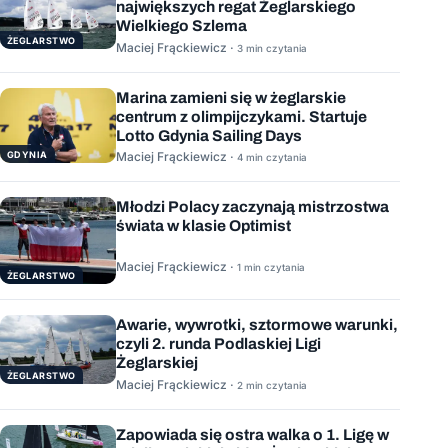
największych regat Żeglarskiego
Wielkiego Szlema
ŻEGLARSTWO
Maciej Frąckiewicz ·
3 min czytania
Marina zamieni się w żeglarskie
centrum z olimpijczykami. Startuje
Lotto Gdynia Sailing Days
GDYNIA
Maciej Frąckiewicz ·
4 min czytania
Młodzi Polacy zaczynają mistrzostwa
świata w klasie Optimist
Maciej Frąckiewicz ·
1 min czytania
ŻEGLARSTWO
Awarie, wywrotki, sztormowe warunki,
czyli 2. runda Podlaskiej Ligi
Żeglarskiej
ŻEGLARSTWO
Maciej Frąckiewicz ·
2 min czytania
Zapowiada się ostra walka o 1. Ligę w