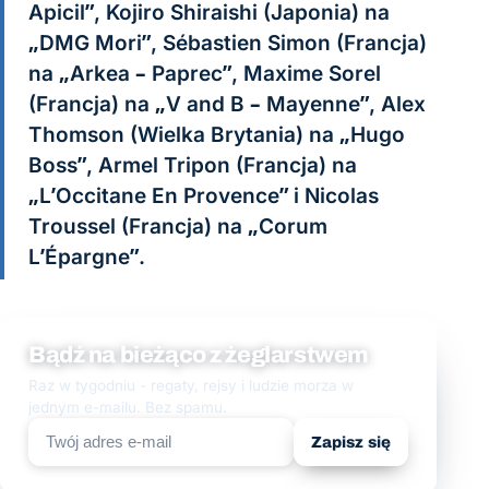
Apicil”, Kojiro Shiraishi (Japonia) na
„DMG Mori”, Sébastien Simon (Francja)
na „Arkea – Paprec”, Maxime Sorel
(Francja) na „V and B – Mayenne”, Alex
Thomson (Wielka Brytania) na „Hugo
Boss”, Armel Tripon (Francja) na
„L’Occitane En Provence” i Nicolas
Troussel (Francja) na „Corum
L’Épargne”.
Bądź na bieżąco z żeglarstwem
Raz w tygodniu - regaty, rejsy i ludzie morza w
jednym e-mailu. Bez spamu.
Zapisz się