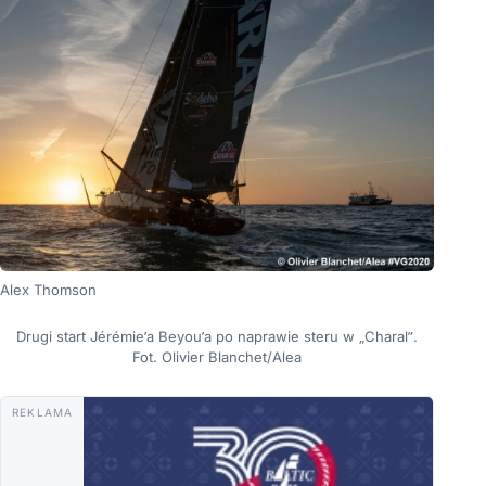
Alex Thomson
Drugi start Jérémie’a Beyou’a po naprawie steru w „Charal”.
Fot. Olivier Blanchet/Alea
REKLAMA