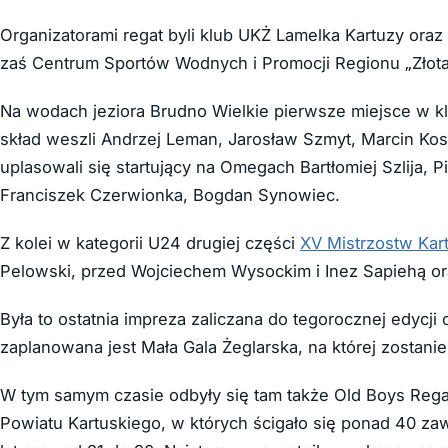
Organizatorami regat byli klub UKŻ Lamelka Kartuzy ora
zaś Centrum Sportów Wodnych i Promocji Regionu „Złota
Na wodach jeziora Brudno Wielkie pierwsze miejsce w klas
skład weszli Andrzej Leman, Jarosław Szmyt, Marcin Kosa
uplasowali się startujący na Omegach Bartłomiej Szlija, 
Franciszek Czerwionka, Bogdan Synowiec.
Z kolei w kategorii U24 drugiej części
XV Mistrzostw Kar
Pelowski, przed Wojciechem Wysockim i Inez Sapiehą 
Była to ostatnia impreza zaliczana do tegorocznej edycji
zaplanowana jest Mała Gala Żeglarska, na której zostan
W tym samym czasie odbyły się tam także Old Boys Regatt
Powiatu Kartuskiego, w których ścigało się ponad 40 