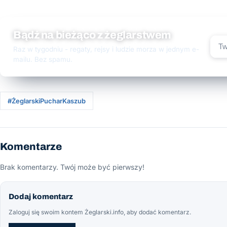
Bądź na bieżąco z żeglarstwem
Raz w tygodniu - regaty, rejsy i ludzie morza w jednym e-
mailu. Bez spamu.
#ŻeglarskiPucharKaszub
Komentarze
Brak komentarzy. Twój może być pierwszy!
Dodaj komentarz
Zaloguj się swoim kontem Żeglarski.info, aby dodać komentarz.