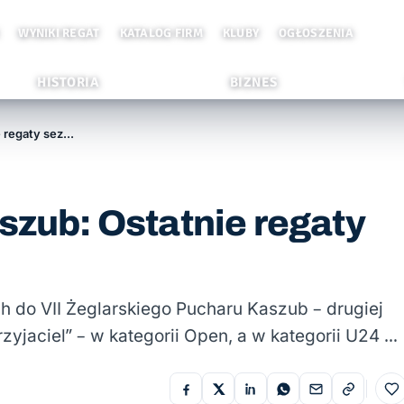
WYNIKI REGAT
KATALOG FIRM
KLUBY
OGŁOSZENIA
HISTORIA
BIZNES
VII Żeglarski Puchar Kaszub: Ostatnie regaty sezonu zakończone
szub: Ostatnie regaty
h do VII Żeglarskiego Pucharu Kaszub – drugiej
zyjaciel” – w kategorii Open, a w kategorii U24 …
Do