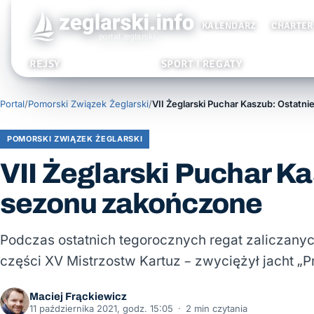
KALENDARZ
CHARTER
REJSY
SPORT I REGATY
Portal
/
Pomorski Związek Żeglarski
/
POMORSKI ZWIĄZEK ŻEGLARSKI
VII Żeglarski Puchar Ka
sezonu zakończone
Podczas ostatnich tegorocznych regat zaliczanyc
części XV Mistrzostw Kartuz – zwyciężył jacht „Pr
Maciej Frąckiewicz
11 października 2021, godz. 15:05
·
2 min czytania