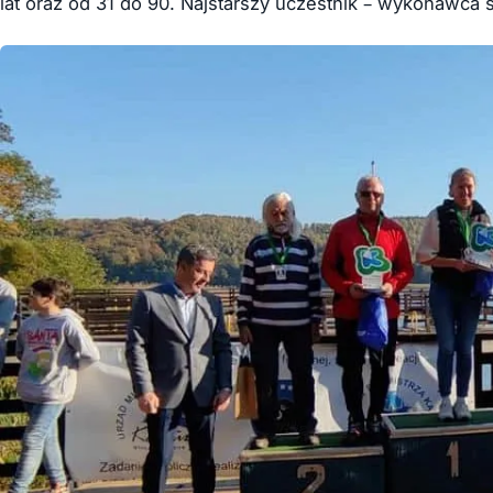
lat oraz od 31 do 90. Najstarszy uczestnik – wykonawca s