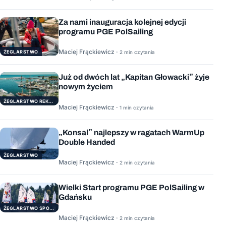
Za nami inauguracja kolejnej edycji
programu PGE PolSailing
Maciej Frąckiewicz ·
ŻEGLARSTWO
2 min czytania
Już od dwóch lat „Kapitan Głowacki” żyje
nowym życiem
ŻEGLARSTWO REKERACYJNE
Maciej Frąckiewicz ·
1 min czytania
„Konsal” najlepszy w ragatach WarmUp
Double Handed
ŻEGLARSTWO
Maciej Frąckiewicz ·
2 min czytania
Wielki Start programu PGE PolSailing w
Gdańsku
ŻEGLARSTWO SPORTOWE
Maciej Frąckiewicz ·
2 min czytania