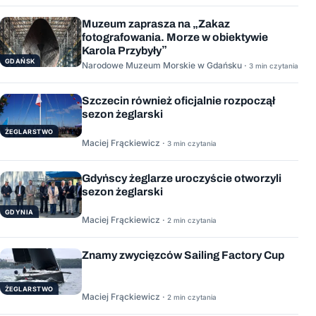
Muzeum zaprasza na „Zakaz
fotografowania. Morze w obiektywie
Karola Przybyły”
GDAŃSK
Narodowe Muzeum Morskie w Gdańsku ·
3 min czytania
Szczecin również oficjalnie rozpoczął
sezon żeglarski
ŻEGLARSTWO
Maciej Frąckiewicz ·
3 min czytania
Gdyńscy żeglarze uroczyście otworzyli
sezon żeglarski
GDYNIA
Maciej Frąckiewicz ·
2 min czytania
Znamy zwycięzców Sailing Factory Cup
ŻEGLARSTWO
Maciej Frąckiewicz ·
2 min czytania