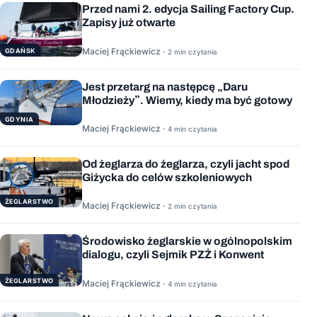
Przed nami 2. edycja Sailing Factory Cup.
Zapisy już otwarte
Maciej Frąckiewicz ·
GDAŃSK
2 min czytania
Jest przetarg na następcę „Daru
Młodzieży”. Wiemy, kiedy ma być gotowy
GDYNIA
Maciej Frąckiewicz ·
4 min czytania
Od żeglarza do żeglarza, czyli jacht spod
Giżycka do celów szkoleniowych
ŻEGLARSTWO
Maciej Frąckiewicz ·
2 min czytania
Środowisko żeglarskie w ogólnopolskim
dialogu, czyli Sejmik PZŻ i Konwent
ŻEGLARSTWO
Maciej Frąckiewicz ·
4 min czytania