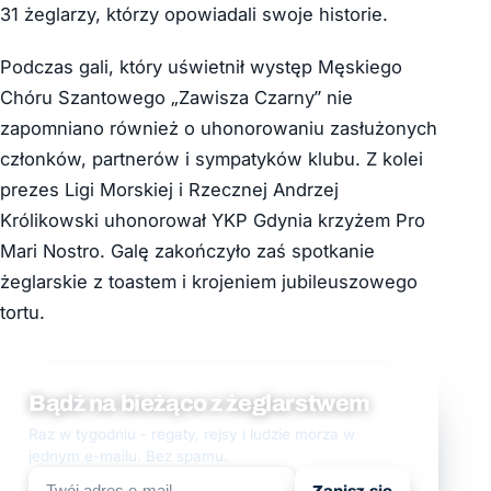
31 żeglarzy, którzy opowiadali swoje historie.
Podczas gali, który uświetnił występ Męskiego
Chóru Szantowego „Zawisza Czarny” nie
zapomniano również o uhonorowaniu zasłużonych
członków, partnerów i sympatyków klubu. Z kolei
prezes Ligi Morskiej i Rzecznej Andrzej
Królikowski uhonorował YKP Gdynia krzyżem Pro
Mari Nostro. Galę zakończyło zaś spotkanie
żeglarskie z toastem i krojeniem jubileuszowego
tortu.
Bądź na bieżąco z żeglarstwem
Raz w tygodniu - regaty, rejsy i ludzie morza w
jednym e-mailu. Bez spamu.