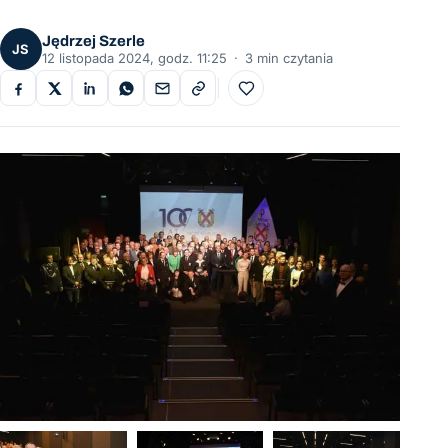
Jędrzej Szerle
JS
12 listopada 2024, godz. 11:25
·
3 min czytania
Do ulubionych