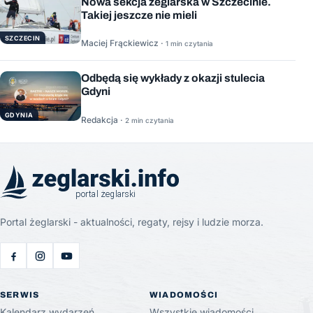
Nowa sekcja żeglarska w Szczecinie.
Takiej jeszcze nie mieli
SZCZECIN
Maciej Frąckiewicz ·
1 min czytania
Odbędą się wykłady z okazji stulecia
Gdyni
GDYNIA
Redakcja ·
2 min czytania
Portal żeglarski - aktualności, regaty, rejsy i ludzie morza.
SERWIS
WIADOMOŚCI
Kalendarz wydarzeń
Wszystkie wiadomości