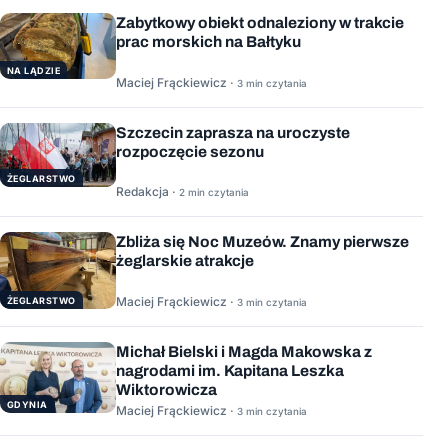
Zabytkowy obiekt odnaleziony w trakcie
prac morskich na Bałtyku
NA LĄDZIE
Maciej Frąckiewicz ·
3 min czytania
Szczecin zaprasza na uroczyste
rozpoczęcie sezonu
ŻEGLARSTWO
Redakcja ·
2 min czytania
Zbliża się Noc Muzeów. Znamy pierwsze
żeglarskie atrakcje
Maciej Frąckiewicz ·
ŻEGLARSTWO
3 min czytania
Michał Bielski i Magda Makowska z
nagrodami im. Kapitana Leszka
Wiktorowicza
GDYNIA
Maciej Frąckiewicz ·
3 min czytania