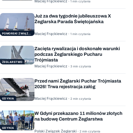
Maciej Frąckiewicz ·
1 min czytania
Już za dwa tygodnie jubileuszowa X
Żeglarska Parada Świętojańska
Maciej Frąckiewicz ·
POMORSKI ZWIĄZEK ŻEGLARSKI
1 min czytania
Zacięta rywalizacja i doskonałe warunki
podczas Żeglarskiego Pucharu
Trójmiasta
ŻEGLARSTWO
Maciej Frąckiewicz ·
3 min czytania
Przed nami Żeglarski Puchar Trójmiasta
2026! Trwa rejestracja załóg
Maciej Frąckiewicz ·
GDYNIA
2 min czytania
W Gdyni przekazano 11 milionów złotych
na budowę Centrum Żeglarstwa
GDYNIA
Polski Związek Żeglarski ·
2 min czytania