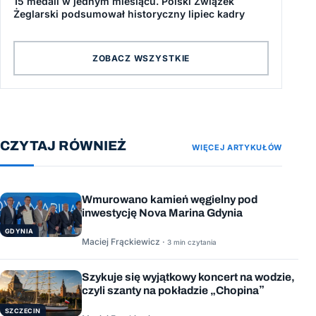
15 medali w jednym miesiącu. Polski Związek
Żeglarski podsumował historyczny lipiec kadry
ZOBACZ WSZYSTKIE
CZYTAJ RÓWNIEŻ
WIĘCEJ ARTYKUŁÓW
Wmurowano kamień węgielny pod
inwestycję Nova Marina Gdynia
GDYNIA
Maciej Frąckiewicz ·
3 min czytania
Szykuje się wyjątkowy koncert na wodzie,
czyli szanty na pokładzie „Chopina”
SZCZECIN