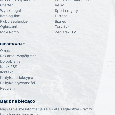
Charter
Rejsy
Wyniki regat
Sport i regaty
Katalog firm
Historia
Kluby żeglarskie
Biznes
Ogłoszenia
Turystyka
Moje konto
Żeglarski.TV
INFORMACJE
O nas
Reklama i współpraca
Do pobrania
Kanał RSS
Kontakt
Polityka redakcyjna
Polityka prywatności
Regulamin
Bądź na bieżąco
Najważniejsze informacje ze świata żeglarstwa - raz w
tygodniu na Twój e-mail.