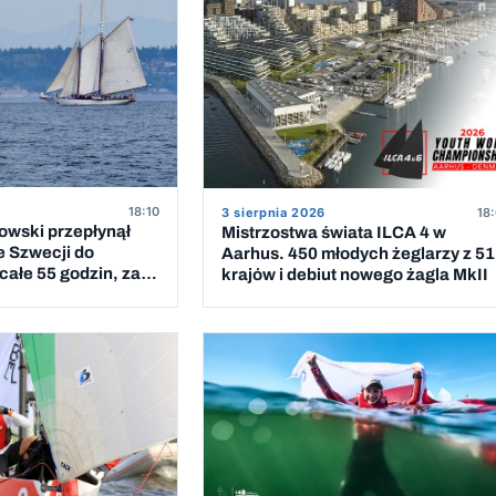
18:10
3 sierpnia 2026
18:
owski przepłynął
Mistrzostwa świata ILCA 4 w
e Szwecji do
Aarhus. 450 młodych żeglarzy z 51
ałe 55 godzin, za
krajów i debiut nowego żagla MkII
iem