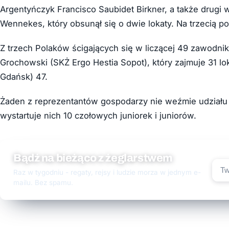
Argentyńczyk Francisco Saubidet Birkner, a także drugi w
Wennekes, który obsunął się o dwie lokaty. Na trzecią 
Z trzech Polaków ścigających się w liczącej 49 zawodnikó
Grochowski (SKŻ Ergo Hestia Sopot), który zajmuje 31 lok
Gdańsk) 47.
Żaden z reprezentantów gospodarzy nie weźmie udziału 
wystartuje nich 10 czołowych juniorek i juniorów.
Bądź na bieżąco z żeglarstwem
Raz w tygodniu - regaty, rejsy i ludzie morza w jednym e-
mailu. Bez spamu.