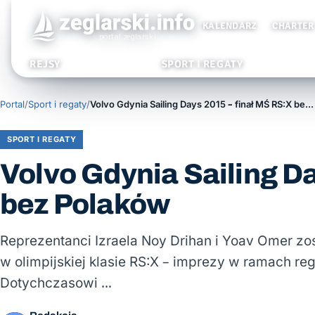
KALENDARZ
CHARTER
REJSY
SPORT I REGATY
Portal
/
Sport i regaty
/
Volvo Gdynia Sailing Days 2015 – finał MŚ RS:X bez Polaków
SPORT I REGATY
Volvo Gdynia Sailing D
bez Polaków
Reprezentanci Izraela Noy Drihan i Yoav Omer zo
w olimpijskiej klasie RS:X – imprezy w ramach re
Dotychczasowi …