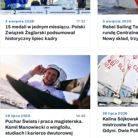
3 sierpnia 2026
17:32
3 sierpnia 2026
15 medali w jednym miesiącu. Polski
Rebel Sailing T
Związek Żeglarski podsumował
rundę Centralnej
historyczny lipiec kadry
Nowy skład, trzy
wygranych wyś
28 lipca 2026
29 lipca 2026
14:40
Kalina Sójkowsk
Puchar Świata i praca magisterska.
mistrzostw Euro
Kamil Manowiecki o wingfoilu,
Gdyni. Dwie Pol
studiach i karierze dwutorowej
klasyfikacji dzi