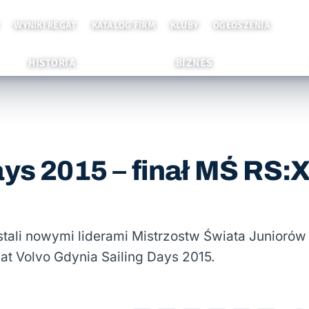
WYNIKI REGAT
KATALOG FIRM
KLUBY
OGŁOSZENIA
HISTORIA
BIZNES
ays 2015 – finał MŚ RS:
stali nowymi liderami Mistrzostw Świata Juniorów
gat Volvo Gdynia Sailing Days 2015.