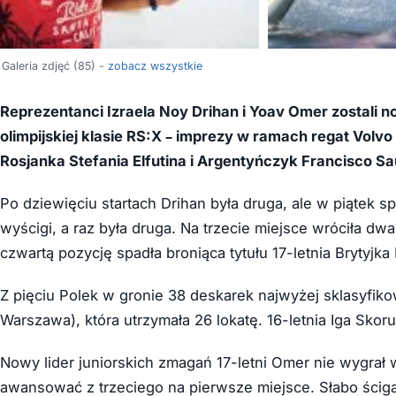
Galeria zdjęć (85) -
zobacz wszystkie
Reprezentanci Izraela Noy Drihan i Yoav Omer zostali 
olimpijskiej klasie RS:X – imprezy w ramach regat Vol
Rosjanka Stefania Elfutina i Argentyńczyk Francisco Sau
Po dziewięciu startach Drihan była druga, ale w piątek s
wyścigi, a raz była druga. Na trzecie miejsce wróciła dw
czwartą pozycję spadła broniąca tytułu 17-letnia Brytyjk
Z pięciu Polek w gronie 38 deskarek najwyżej sklasyfiko
Warszawa), która utrzymała 26 lokatę. 16-letnia Iga Skor
Nowy lider juniorskich zmagań 17-letni Omer nie wygrał
awansować z trzeciego na pierwsze miejsce. Słabo ścig