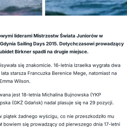
+81
nowymi liderami Mistrzostw Świata Juniorów w
vo Gdynia Sailing Days 2015. Dotychczasowi prowadzący
bidet Birkner spadli na drugie miejsce.
pisywała się znakomicie. 16-letnia Izraelka wygrała dwa
a lata starsza Francuzka Berenice Mege, natomiast na
a Emma Wilson.
wana jest 18-letnia Michalina Bujnowska (YKP
upska (GKŻ Gdańsk) nadal plasuje się na 29 pozycji.
 w piątek żadnego wyścigu, co nie przeszkodziło mu
ał bowiem się prowadzący od pierwszego dnia 17-letni