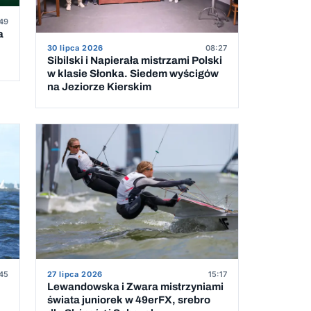
49
a
30 lipca 2026
08:27
Sibilski i Napierała mistrzami Polski
w klasie Słonka. Siedem wyścigów
na Jeziorze Kierskim
45
27 lipca 2026
15:17
Lewandowska i Zwara mistrzyniami
świata juniorek w 49erFX, srebro