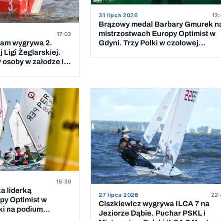
31 lipca 2026
12:
Brązowy medal Barbary Gmurek n
mistrzostwach Europy Optimist w
17:03
Gdyni. Trzy Polki w czołowej
eam wygrywa 2.
dziesiątce
 Ligi Żeglarskiej.
 osoby w załodze i 5
cigów
15:30
a liderką
27 lipca 2026
22:
py Optimist w
Ciszkiewicz wygrywa ILCA 7 na
ki na podium
Jeziorze Dąbie. Puchar PSKL i
ewcząt