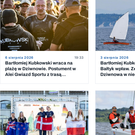
6 sierpnia 2026
19:33
3 sierpnia 2026
Bartłomiej Kubkowski wraca na
Bartłomiej Kubk
plażę w Dziwnowie. Postument w
Bałtyk wpław. Z
Alei Gwiazd Sportu z trasą
Dziwnowa w niec
przeprawy przez Bałtyk
piątym podejśc