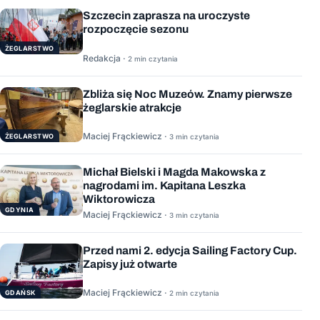
Szczecin zaprasza na uroczyste
rozpoczęcie sezonu
ŻEGLARSTWO
Redakcja ·
2 min czytania
Zbliża się Noc Muzeów. Znamy pierwsze
żeglarskie atrakcje
Maciej Frąckiewicz ·
ŻEGLARSTWO
3 min czytania
Michał Bielski i Magda Makowska z
nagrodami im. Kapitana Leszka
Wiktorowicza
GDYNIA
Maciej Frąckiewicz ·
3 min czytania
Przed nami 2. edycja Sailing Factory Cup.
Zapisy już otwarte
Maciej Frąckiewicz ·
GDAŃSK
2 min czytania