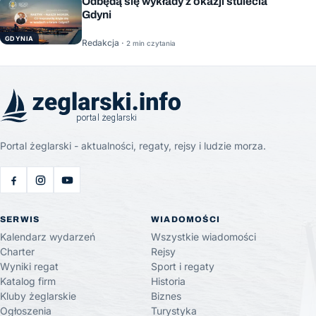
Odbędą się wykłady z okazji stulecia
Gdyni
GDYNIA
Redakcja ·
2 min czytania
Portal żeglarski - aktualności, regaty, rejsy i ludzie morza.
SERWIS
WIADOMOŚCI
Kalendarz wydarzeń
Wszystkie wiadomości
Charter
Rejsy
Wyniki regat
Sport i regaty
Katalog firm
Historia
Kluby żeglarskie
Biznes
Ogłoszenia
Turystyka