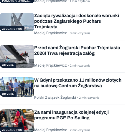
Maciej Frąckiewicz ·
POMORSKI ZWIĄZEK ŻEGLARSKI
1 min czytania
Zacięta rywalizacja i doskonałe warunki
podczas Żeglarskiego Pucharu
Trójmiasta
ŻEGLARSTWO
Maciej Frąckiewicz ·
3 min czytania
Przed nami Żeglarski Puchar Trójmiasta
2026! Trwa rejestracja załóg
Maciej Frąckiewicz ·
GDYNIA
2 min czytania
W Gdyni przekazano 11 milionów złotych
na budowę Centrum Żeglarstwa
GDYNIA
Polski Związek Żeglarski ·
2 min czytania
Za nami inauguracja kolejnej edycji
programu PGE PolSailing
Maciej Frąckiewicz ·
ŻEGLARSTWO
2 min czytania