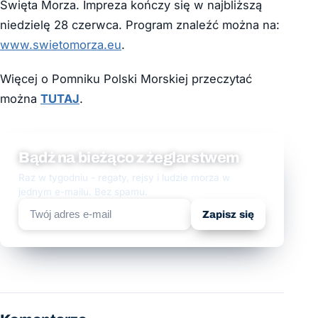
Święta Morza. Impreza kończy się w najbliższą
niedzielę 28 czerwca. Program znaleźć można na:
www.swietomorza.eu
.
Więcej o Pomniku Polski Morskiej przeczytać
można
TUTAJ
.
Bądź na bieżąco z żeglarstwem
Raz w tygodniu - regaty, rejsy i ludzie morza w
jednym e-mailu. Bez spamu.
Zapisz się