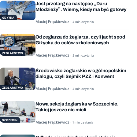
Jest przetarg na następcę „Daru
Młodzieży”. Wiemy, kiedy ma być gotowy
GDYNIA
Maciej Frąckiewicz ·
4 min czytania
Od żeglarza do żeglarza, czyli jacht spod
Giżycka do celów szkoleniowych
ŻEGLARSTWO
Maciej Frąckiewicz ·
2 min czytania
Środowisko żeglarskie w ogólnopolskim
dialogu, czyli Sejmik PZŻ i Konwent
ŻEGLARSTWO
Maciej Frąckiewicz ·
4 min czytania
Nowa sekcja żeglarska w Szczecinie.
Takiej jeszcze nie mieli
SZCZECIN
Maciej Frąckiewicz ·
1 min czytania