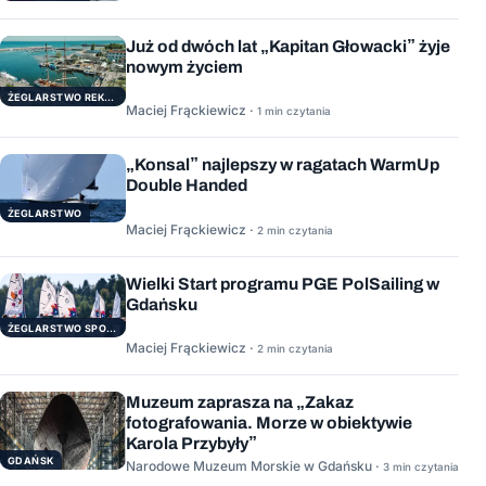
Już od dwóch lat „Kapitan Głowacki” żyje
nowym życiem
ŻEGLARSTWO REKERACYJNE
Maciej Frąckiewicz ·
1 min czytania
„Konsal” najlepszy w ragatach WarmUp
Double Handed
ŻEGLARSTWO
Maciej Frąckiewicz ·
2 min czytania
Wielki Start programu PGE PolSailing w
Gdańsku
ŻEGLARSTWO SPORTOWE
Maciej Frąckiewicz ·
2 min czytania
Muzeum zaprasza na „Zakaz
fotografowania. Morze w obiektywie
Karola Przybyły”
GDAŃSK
Narodowe Muzeum Morskie w Gdańsku ·
3 min czytania