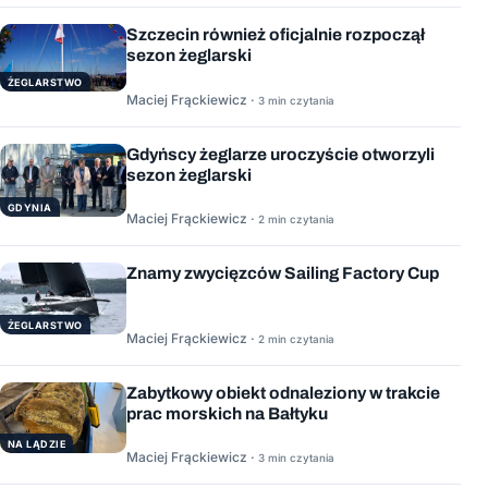
Szczecin również oficjalnie rozpoczął
sezon żeglarski
ŻEGLARSTWO
Maciej Frąckiewicz ·
3 min czytania
Gdyńscy żeglarze uroczyście otworzyli
sezon żeglarski
GDYNIA
Maciej Frąckiewicz ·
2 min czytania
Znamy zwycięzców Sailing Factory Cup
ŻEGLARSTWO
Maciej Frąckiewicz ·
2 min czytania
Zabytkowy obiekt odnaleziony w trakcie
prac morskich na Bałtyku
NA LĄDZIE
Maciej Frąckiewicz ·
3 min czytania