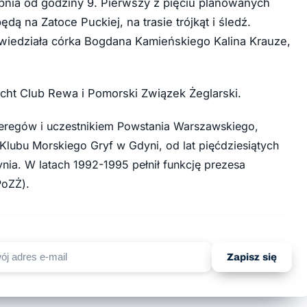
pnia od godziny 9. Pierwszy z pięciu planowanych
dą na Zatoce Puckiej, na trasie trójkąt i śledź.
owiedziała córka Bogdana Kamieńskiego Kalina Krauze,
ht Club Rewa i Pomorski Związek Żeglarski.
zeregów i uczestnikiem Powstania Warszawskiego,
lubu Morskiego Gryf w Gdyni, od lat pięćdziesiątych
ia. W latach 1992-1995 pełnił funkcję prezesa
PoZŻ).
Zapisz się