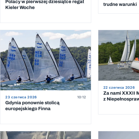
Polacy w pierwszej dziesiątce regat
trudne warunki
Kieler Woche
22 czerwca 2026
Za nami XXXII M
23 czerwca 2026
10:12
z Niepełnospra
Gdynia ponownie stolicą
europejskiego Finna