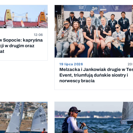
12:06
 Sopocie: kapryśna
cji w drugim oraz
at
19 lipca 2026
20:
Melzacka i Jankowiak drugie w Te
Event, triumfują duńskie siostry i
norwescy bracia