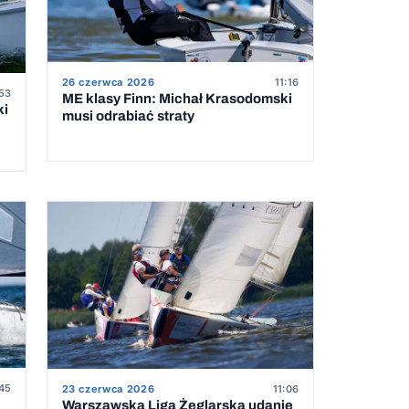
26 czerwca 2026
11:16
53
ME klasy Finn: Michał Krasodomski
ki
musi odrabiać straty
45
23 czerwca 2026
11:06
Warszawska Liga Żeglarska udanie