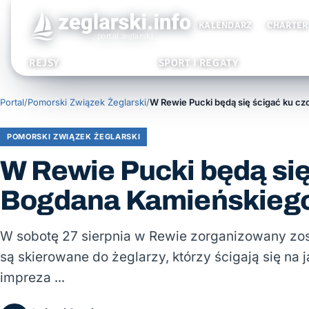
KALENDARZ
CHARTER
REJSY
SPORT I REGATY
Portal
/
Pomorski Związek Żeglarski
/
POMORSKI ZWIĄZEK ŻEGLARSKI
W Rewie Pucki będą się
Bogdana Kamieńskieg
W sobotę 27 sierpnia w Rewie zorganizowany zo
są skierowane do żeglarzy, którzy ścigają się na
impreza …