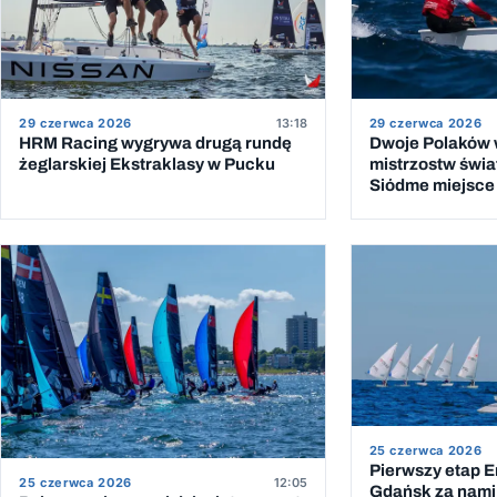
29 czerwca 2026
13:18
29 czerwca 2026
HRM Racing wygrywa drugą rundę
Dwoje Polaków w
żeglarskiej Ekstraklasy w Pucku
mistrzostw świat
Siódme miejsce 
25 czerwca 2026
Pierwszy etap 
25 czerwca 2026
12:05
Gdańsk za nami.