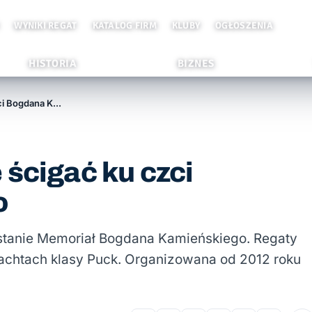
WYNIKI REGAT
KATALOG FIRM
KLUBY
OGŁOSZENIA
HISTORIA
BIZNES
W Rewie Pucki będą się ścigać ku czci Bogdana Kamieńskiego
 ścigać ku czci
o
stanie Memoriał Bogdana Kamieńskiego. Regaty
 jachtach klasy Puck. Organizowana od 2012 roku