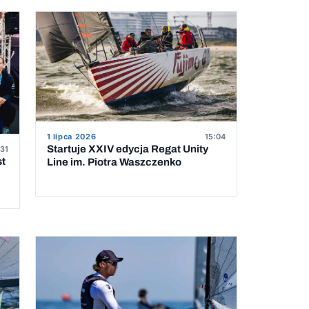
1 lipca 2026
15:04
Startuje XXIV edycja Regat Unity
31
st
Line im. Piotra Waszczenko