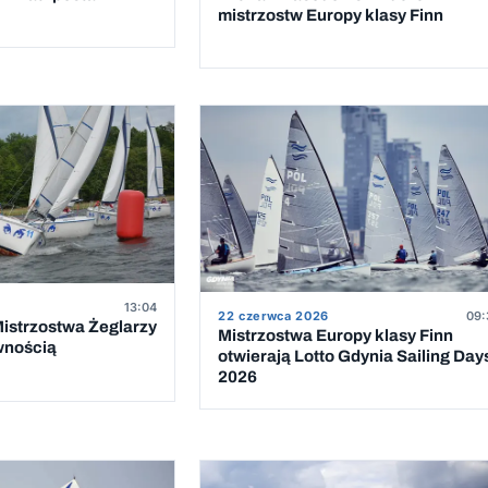
mistrzostw Europy klasy Finn
13:04
22 czerwca 2026
09:
istrzostwa Żeglarzy
Mistrzostwa Europy klasy Finn
wnością
otwierają Lotto Gdynia Sailing Day
2026