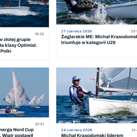
27 czerwca 2026
23:
10:33
Żeglarskie ME: Michał Krasodoms
 złotej grupie
triumfuje w kategorii U29
a klasy Optimist.
Polki
07:51
Energa Nord Cup
24 czerwca 2026
13:
 Wiatr postawił
Michał Krasodomski liderem