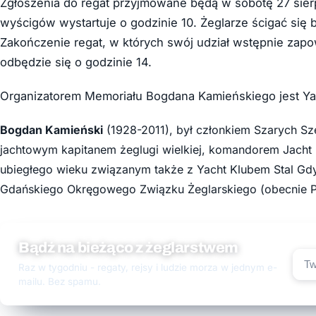
Zgłoszenia do regat przyjmowane będą w sobotę 27 sier
wyścigów wystartuje o godzinie 10. Żeglarze ścigać się bę
Zakończenie regat, w których swój udział wstępnie zap
odbędzie się o godzinie 14.
Organizatorem Memoriału Bogdana Kamieńskiego jest Yac
Bogdan Kamieński
(1928-2011), był członkiem Szarych S
jachtowym kapitanem żeglugi wielkiej, komandorem Jacht K
ubiegłego wieku związanym także z Yacht Klubem Stal Gdyn
Gdańskiego Okręgowego Związku Żeglarskiego (obecnie 
Bądź na bieżąco z żeglarstwem
Raz w tygodniu - regaty, rejsy i ludzie morza w jednym e-
mailu. Bez spamu.