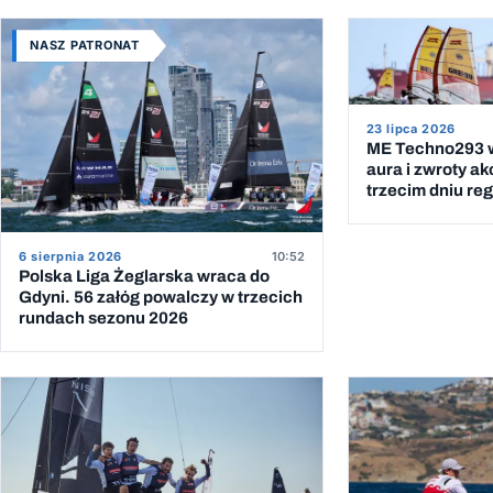
NASZ PATRONAT
23 lipca 2026
ME Techno293 w
aura i zwroty ak
trzecim dniu reg
6 sierpnia 2026
10:52
Polska Liga Żeglarska wraca do
Gdyni. 56 załóg powalczy w trzecich
rundach sezonu 2026