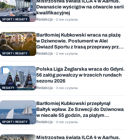
Mistrzostwa świata ILCA 4 w Aarhus.
Dwanaście wyścigów na otwarcie serii
kwalifikacyjnej
Redakcja ·
SPORT I REGATY
2 min czytania
Bartłomiej Kubkowski wraca na plażę
w Dziwnowie. Postument w Alei
Gwiazd Sportu z trasą przeprawy przez
Bałtyk
Redakcja ·
SPORT I REGATY
2 min czytania
Polska Liga Żeglarska wraca do Gdyni.
56 załóg powalczy w trzecich rundach
sezonu 2026
Redakcja ·
REGATY
3 min czytania
Bartłomiej Kubkowski przepłynął
Bałtyk wpław. Ze Szwecji do Dziwnowa
w niecałe 55 godzin, za piątym
podejściem
Redakcja ·
SPORT I REGATY
3 min czytania
Mistrzostwa świata ILCA 4 w Aarhus.