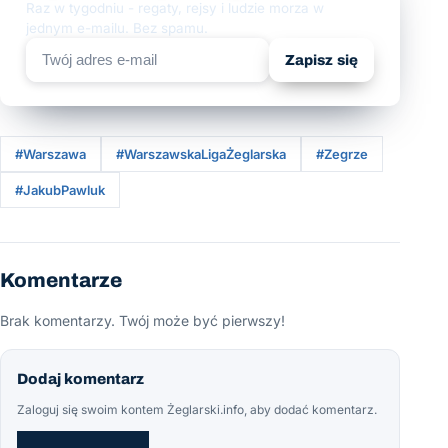
Raz w tygodniu - regaty, rejsy i ludzie morza w
jednym e-mailu. Bez spamu.
Zapisz się
#Warszawa
#WarszawskaLigaŻeglarska
#Zegrze
#JakubPawluk
Komentarze
Brak komentarzy. Twój może być pierwszy!
Dodaj komentarz
Zaloguj się swoim kontem Żeglarski.info, aby dodać komentarz.