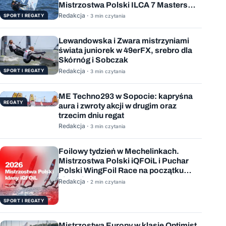
Mistrzostwa Polski ILCA 7 Masters
rozstrzygnięte
Redakcja ·
SPORT I REGATY
3 min czytania
Lewandowska i Zwara mistrzyniami
świata juniorek w 49erFX, srebro dla
Skórnóg i Sobczak
Redakcja ·
SPORT I REGATY
3 min czytania
ME Techno293 w Sopocie: kapryśna
REGATY
aura i zwroty akcji w drugim oraz
trzecim dniu regat
Redakcja ·
3 min czytania
Foilowy tydzień w Mechelinkach.
Mistrzostwa Polski iQFOiL i Puchar
Polski WingFoil Race na początku
sierpnia
Redakcja ·
2 min czytania
SPORT I REGATY
Mistrzostwa Europy w klasie Optimist