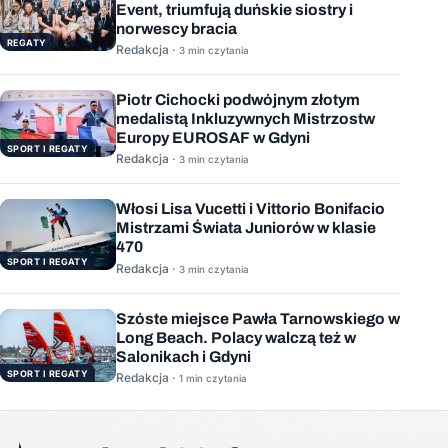
Event, triumfują duńskie siostry i
norwescy bracia
REGATY
Redakcja ·
3 min czytania
Piotr Cichocki podwójnym złotym
medalistą Inkluzywnych Mistrzostw
Europy EUROSAF w Gdyni
SPORT I REGATY
Redakcja ·
3 min czytania
Włosi Lisa Vucetti i Vittorio Bonifacio
Mistrzami Świata Juniorów w klasie
470
SPORT I REGATY
Redakcja ·
3 min czytania
Szóste miejsce Pawła Tarnowskiego w
Long Beach. Polacy walczą też w
Salonikach i Gdyni
SPORT I REGATY
Redakcja ·
1 min czytania