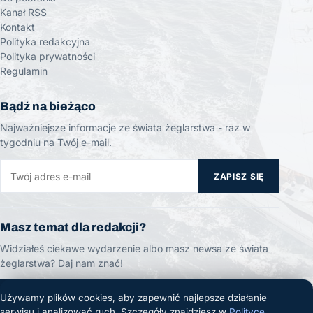
Kanał RSS
Kontakt
Polityka redakcyjna
Polityka prywatności
Regulamin
Bądź na bieżąco
Najważniejsze informacje ze świata żeglarstwa - raz w
tygodniu na Twój e-mail.
ZAPISZ SIĘ
Masz temat dla redakcji?
Widziałeś ciekawe wydarzenie albo masz newsa ze świata
żeglarstwa? Daj nam znać!
ZGŁOŚ TEMAT
Używamy plików cookies, aby zapewnić najlepsze działanie
serwisu i analizować ruch. Szczegóły znajdziesz w
Polityce