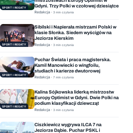
mistrzostwach Europy Optimist w
Gdyni. Trzy Polki w czołowej dziesiątce
SPORT I REGATY
Redakcja ·
3 min czytania
Sibilski i Napierała mistrzami Polski w
klasie Słonka. Siedem wyścigów na
Jeziorze Kierskim
Redakcja ·
SPORT I REGATY
3 min czytania
Puchar Świata i praca magisterska.
Kamil Manowiecki o wingfoilu,
studiach i karierze dwutorowej
SPORT I REGATY
Redakcja ·
7 min czytania
Kalina Sójkowska liderką mistrzostw
Europy Optimist w Gdyni. Dwie Polki na
podium klasyfikacji dziewcząt
SPORT I REGATY
Redakcja ·
3 min czytania
Ciszkiewicz wygrywa ILCA 7 na
Jeziorze Dąbie. Puchar PSKL i