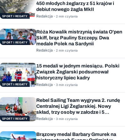
450 młodych żeglarzy z 51 krajów i
debiut nowego żagla MkII
Redakcja ·
SPORT I REGATY
2 min czytania
Róża Kowalik mistrzynią świata O'pen
Skiff, brąz Pauliny Szczepy. Dwa
SPORT I REGATY
medale Polek na Sardynii
Redakcja ·
2 min czytania
15 medali w jednym miesiącu. Polski
Związek Żeglarski podsumował
historyczny lipiec kadry
Redakcja ·
SPORT I REGATY
3 min czytania
Rebel Sailing Team wygrywa 2. rundę
Centralnej Ligi Żeglarskiej. Nowy
skład, trzy osoby w załodze i 5
wygranych wyścigów
Redakcja ·
SPORT I REGATY
3 min czytania
Brązowy medal Barbary Gmurek na