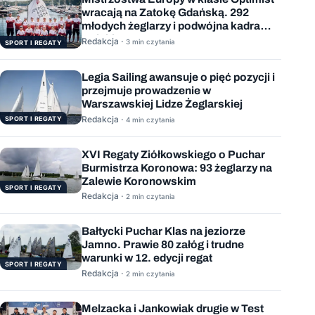
wracają na Zatokę Gdańską. 292
młodych żeglarzy i podwójna kadra
Polski
Redakcja ·
3 min czytania
SPORT I REGATY
Legia Sailing awansuje o pięć pozycji i
przejmuje prowadzenie w
Warszawskiej Lidze Żeglarskiej
Redakcja ·
SPORT I REGATY
4 min czytania
XVI Regaty Ziółkowskiego o Puchar
Burmistrza Koronowa: 93 żeglarzy na
Zalewie Koronowskim
SPORT I REGATY
Redakcja ·
2 min czytania
Bałtycki Puchar Klas na jeziorze
Jamno. Prawie 80 załóg i trudne
warunki w 12. edycji regat
SPORT I REGATY
Redakcja ·
2 min czytania
Melzacka i Jankowiak drugie w Test